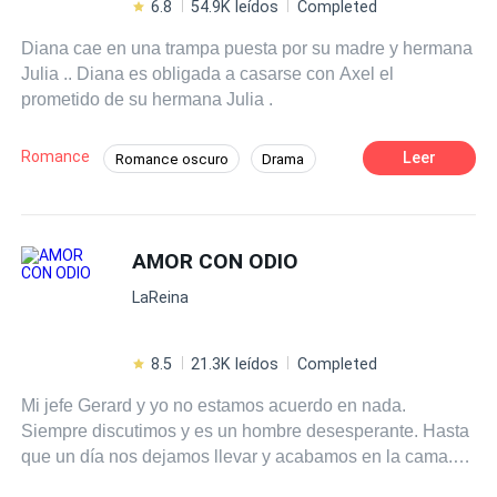
6.8
54.9K leídos
Completed
Diana cae en una trampa puesta por su madre y hermana
Julia .. Diana es obligada a casarse con Axel el
prometido de su hermana Julia .
Romance
Leer
Romance oscuro
Drama
Matrimonio por Contrato
Rebelde
Aventurera
Venganza
Traición
AMOR CON ODIO
Dominante
CEO
LaReina
8.5
21.3K leídos
Completed
Mi jefe Gerard y yo no estamos acuerdo en nada.
Siempre discutimos y es un hombre desesperante. Hasta
que un día nos dejamos llevar y acabamos en la cama.
Desde entonces mi vida ha cambiado. Lo deseo y lo