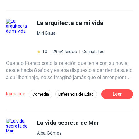
Diferencia de Edad
cabeza en alto luchando por llegar a un objetivo. Nada en
la vida es para siempre,los cuentos de hadas si
existen,los hacemos nosotros mismos.Las piedras en el
La arquitecta de mi vida
camino se pueden esquivar y siempre que caemos nos
Miri Baus
podemos levantar con más fuerzas que la anterior.
10
29.6K leídos
Completed
Cuando Franco cortó la relación que tenía con su novia
desde hacía 8 años y estaba dispuesto a dar rienda sueto
a su libertinaje, no se imaginó jamás que el amor pronto
golpearía a su puerta. Lo haría con una bella, joven y
descarada amigaa de su hermano menor, por lo que él, le
Romance
Leer
Comedia
Diferencia de Edad
huía, ya que le molestaba su forma de ser. Sin embargo
Rebelde
Campus
Pícaro
el descaro de la jovencita era sólo para ocultar sus
complejos.
Contemporánea
CEO
Aventurera
La vida secreta de Mar
Alba Gómez