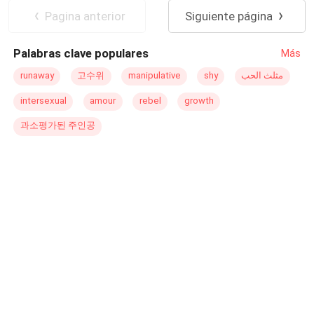
su universidad. Adrián debería denunciarla. En cambio,
Pagina anterior
Siguiente página
decide acercarse a ella. Lo que comienza como una
curiosidad peligrosa pronto se convierte en una atracción
Palabras clave populares
Más
imposible de ignorar. Pero Adrián guarda secretos.
Enemigos poderosos. Un pasado que lo persigue.
runaway
고수위
manipulative
shy
مثلث الحب
Cuando el nombre de un mafioso internacional comienza
intersexual
amour
rebel
growth
a rodearlos, Kira descubre que el mundo de Adrián es
incluso más peligroso que el suyo. Entre hospitales,
과소평가된 주인공
peleas clandestinas, traiciones familiares y un amor que
desafía la lógica, Kira tendrá que decidir: ¿Salvar vidas…
o luchar para proteger la suya?