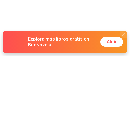
Explora más libros gratis en
Abrir
BueNovela
Hot Genres
Romance
Recursos
Hombre lobo
Palabras clave
Redes Sociales
Mafia
Búsquedas calientes