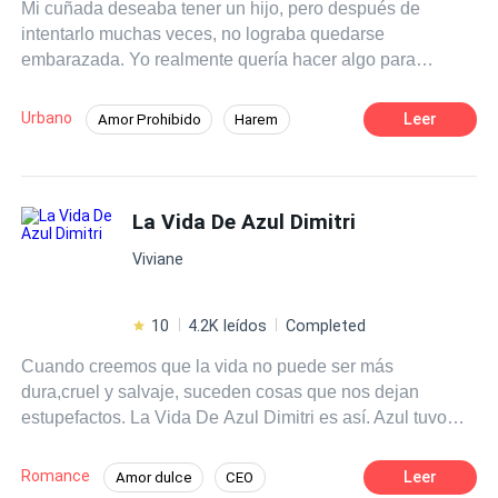
Mi cuñada deseaba tener un hijo, pero después de
cualquier reproducción parcial o total de la misma será
intentarlo muchas veces, no lograba quedarse
penado por la ley**
embarazada. Yo realmente quería hacer algo para
ayudarla...
Urbano
Leer
Amor Prohibido
Harem
Pasión
POV en primera persona
Dominante
Mujeriego
La Vida De Azul Dimitri
Viviane
10
4.2K leídos
Completed
Cuando creemos que la vida no puede ser más
dura,cruel y salvaje, suceden cosas que nos dejan
estupefactos. La Vida De Azul Dimitri es así. Azul tuvo
una infancia muy difícil, la violaron de pequeña, perdió a
su familia y entre todas las piedras que se cruzó en el
Romance
Leer
Amor dulce
CEO
camino, jamás bajo los brazos,se mantuvo de pie con la