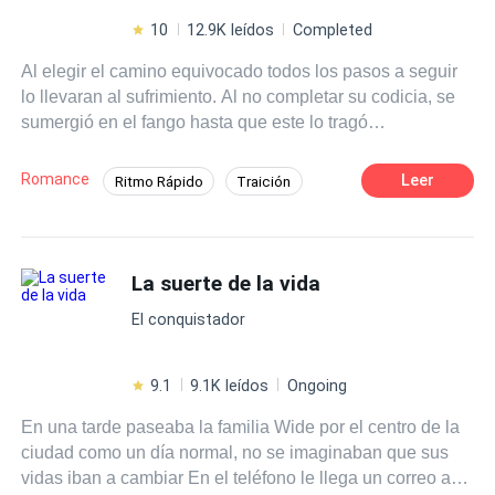
10
12.9K leídos
Completed
Al elegir el camino equivocado todos los pasos a seguir
lo llevaran al sufrimiento. Al no completar su codicia, se
sumergió en el fango hasta que este lo tragó
completamente para desaparecer sin dejar rastro. Tarde o
temprano, quién causa el mal tiene su merecido. Árbol, el
Romance
Leer
Ritmo Rápido
Traición
día que te seques se secará mi vida...
Acción
Tragedia
Identidad oculta
Independiente
Primer Amor
La suerte de la vida
El conquistador
9.1
9.1K leídos
Ongoing
En una tarde paseaba la familia Wide por el centro de la
ciudad como un día normal, no se imaginaban que sus
vidas iban a cambiar En el teléfono le llega un correo a