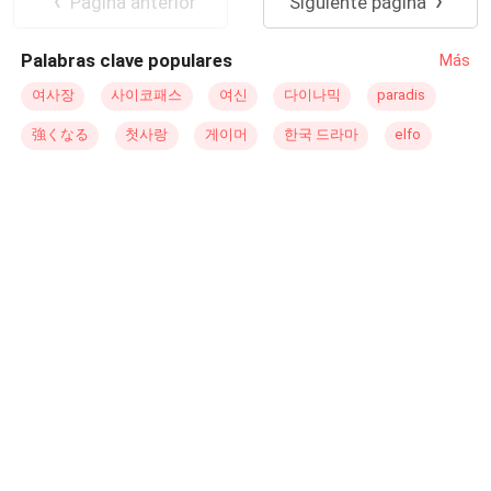
Pagina anterior
Siguiente página
Palabras clave populares
Más
여사장
사이코패스
여신
다이나믹
paradis
強くなる
첫사랑
게이머
한국 드라마
elfo