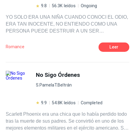
9.8
56.3K leídos
Ongoing
YO SOLO ERA UNA NIÑA CUANDO CONOCI EL ODIO,
ERA TAN INOCENTE, NO ENTIENDO COMO UNA
PERSONA PUEDE DESTRUIR A UN SER
INOCENTE... AHORA QUE SOY UNA MUJER
GRANDE, AHORA SOY MADRE SOLTERA DE DOS
Romance
Leer
NIÑOS Y LO UNICO QUE QUIERO ES VENGANZA
No Sigo Órdenes
S.PamelaT.Beltrán
9.9
54.8K leídos
Completed
Scarlett Phoenix era una chica que lo había perdido todo
tras la muerte de sus padres. Se convirtió en uno de los
mejores elementos militares en el ejército americano. Su
único problema era que hacía las cosas a su manera, lo