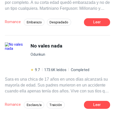
por completo. A su corta edad quedó embarazada y no de
un tipo cualquiera. Martiniano Ferguson: Millonario y
Famoso es el padre de su bebé, pero es un mujeriego
que tiene su propia familia y una hija llamada Sabrina.
Romance
Leer
Embarazo
Despiadado
Kiara enfrentará la cruda realidad de la vida; Criar a su
Drama
Aventurera
Chico malo
bebé sin dinero y sin su padre.
Comedia
CEO
No vales nada
Odunkun
9.7
173.6K leídos
Completed
Sara es una chica de 17 años en unos días alcanzará su
mayoría de edad. Sus padres murieron en un accidente
cuando ella apenas tenía dos años. Vive con sus tíos que
nunca la han querido, no sabe lo que es el amor, solo
conoce los golpes y la humillación pero todo eso
Romance
Leer
Esclavo/a
Traición
cambiará el día en que sus tíos la vendan. Él es un joven
De Odio al Amor
Independiente
rico, acostumbrado a tener todo lo que desea. Ahora su