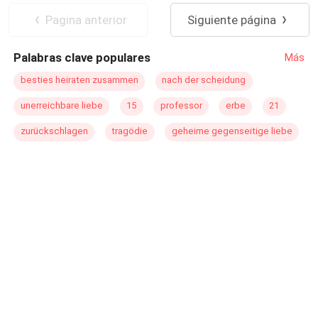
rápido se extingue pronto? ¿O será Emma quien
CEO
Pagina anterior
Siguiente página
compense la agonía y soledad que Bradley ha sufrido?
Palabras clave populares
Más
besties heiraten zusammen
nach der scheidung
unerreichbare liebe
15
professor
erbe
21
zurückschlagen
tragödie
geheime gegenseitige liebe