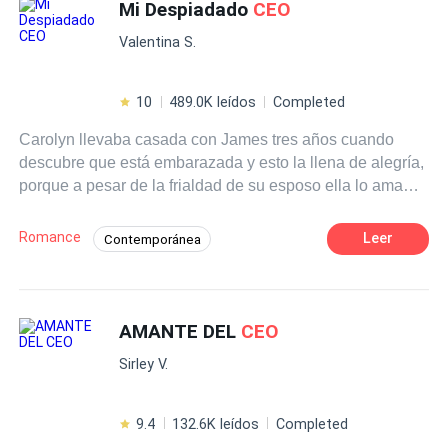
familiar.
Mi Despiadado
CEO
Misterio
Desafío a las Expectativas
Valentina S.
10
489.0K leídos
Completed
Carolyn llevaba casada con James tres años cuando
descubre que está embarazada y esto la llena de alegría,
porque a pesar de la frialdad de su esposo ella lo ama
demasiado, pero cuando va a darle la noticia de su
embarazo descubre que el se está acostando con su
Romance
Leer
Contemporánea
mejor amiga y la llama patética. Ella sin poder creer lo
Poder Femenino
Despiadado
que escucha, sintiéndose destrozada decide quedarse a
escuchar a escondidas u poco más, esperando que nada
Romance oscuro
Venganza
CEO
de esto real, pero termina dándose cuenta de que si lo es
AMANTE DEL
CEO
Traición
Matrimonio por Contrato
y se entera que James es el causante de la muerte de su
Heredero / Heredera
Sirley V.
padre y la ruina de su empresa. Sin poderlo soportar más
decide enfrentarse a el y reclamarle por lo sucedido, pero
en lugar de una disculpa o explicación de su parte este la
9.4
132.6K leídos
Completed
termina golpeando y humillando. Ella al verse indefensa