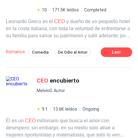
10
171.5K leídos
Completed
Leonardo Greco es el
CEO
y dueño de un pequeño hotel
en la costa italiana, con toda la voluntad de enfrentarse a
su familia para salvar su patrimonio y salir adelante; por
desgracia eso no cambia el hecho de que es un
veinteañero consentido. Angélica De Luca lo aventaja en
Romance
Leer
Comedia
De Odio al Amor
ocho años de experiencia, en su profesión y en la vida, y
Rebelde
Romance oscuro
CEO
ciertamente los únicos berrinches que soporta son los de
su hijo adolescente. Cuando Leo decide que su única
Contemporánea
Independiente
alternativa es aprender de los mejores empleados de su
CEO
encubierto
Diferencia de Edad
padre, colarse en su hotel como un cliente encubierto le
Desafío a las Expectativas
MelvinG Autor
parece la solución perfecta. Sin embargo en sus planes
no está que la mejor ejecutiva de ventas del negocio
fuera una mujer como ella, capaz de abrirle los ojos a una
9.1
13.6K leídos
Ongoing
realidad diferente, a un objetivo por el que vale la pena
Él es un
CEO
millonario que busca el amor con
pelear, y a sentimientos que van más allá del simple
desespero; sin embargo, en su medio solo atrae a
deseo de un hombre por una mujer. Porque eso sí, si de
mujeres oportunistas y materialistas, que solo lo ven
algo es capaz Angélica De Luca es de conquistarlo con