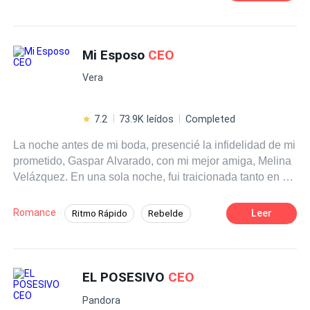
toda clase de gente a cuál pero que la anterior. Primero
Rebelde
Romance oscuro
Traición
fue miembro de un par de pandillas, hasta que, en una
disputa de territorio, terminó mal herido, eso hizo que el
De Odio al Amor
Ritmo Rápido
Mafia
capo de una familia de la mafia, la más poderosa, que le
Mi Esposo
CEO
Matrimonio por Contrato
venía haciendo un seguimiento, lo encontrara al borde de
Vera
la muerte. Así que se lo llevó, le salvó la vida y terminó
ganándose su lealtad. Haciendo que se convirtiera en su
mano derecha primero y luego en el
CEO
de sus
7.2
73.9K leídos
Completed
empresas. Alicia, la nieta de ese mafioso, fue
La noche antes de mi boda, presencié la infidelidad de mi
secuestrada de niña junto con su madre por el capo de
prometido, Gaspar Alvarado, con mi mejor amiga, Melina
una familia rival, su verdadero abuelo, quien le había
Velázquez. En una sola noche, fui traicionada tanto en el
perdido el rastro, pero no había dejado de buscarlas
amor como en la amistad. Para vengarme, tuve un
jamás, consigue dar con su paradero. Trata de negociar
encuentro apasionado con su jefe, Armando Gómez. Con
con el secuestrador, pero éste no cede, así que envía,
Romance
Leer
Ritmo Rápido
Rebelde
el fin de convertirme en la mujer de Armando, hice trampa
como último recurso, a su mano derecha, Luka. Quien
CEO
Traición
Drama
Venganza
para quedar embarazada de él, utilizando este hecho
termina recuperando a la niña. Niña que vuelve a ser
como una forma de obligarlo a casarse conmigo. Aunque
cautiva, pero ahora de su abuelo, y cuando cree que será
POV en primera persona
ahora soy la esposa de un magnate, la realidad no es tan
libre al fin para elegir como vivir y a quien amar, se ve
EL POSESIVO
CEO
Matrimonio por Contrato
glamorosa como había imaginado. Quiero divorciarme,
obligada a casarse con su último raptor. Ninguno de los
Pandora
pero él, de manera dominante, me declara: —Jazmín
jóvenes se ama, es más, ni siquiera se conocen, pero