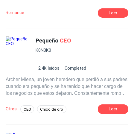
como a una fuente para obtener bienes materiales y
esa mirada asesina que pareciera gritarle cada cinco
estatus. Frustrado y cansado de dar siempre con ese tipo
segundos: "¡Sit, sit,
CEO
malo! ¡
CEO
malo!"
Romance
Leer
de mujeres superficiales y frívolas, él decide salir de su
círculo para empezar la búsqueda del verdadero amor.
Como dueño de la empresa, solo los ejecutivos de alto
rango lo conocen, así que él idea un plan para hacerse
Pequeño
CEO
pasar por un empleado común y corriente, y de esa
K0N3K0
manera compartir y aprender a desenvolverse con
personas de bajos recursos. Allí conoce a una empleada,
quien, con su naturalidad y personalidad, además de su
2.4K leídos
Completed
hermosura, logrará conquistar el corazón del
CEO
. ¿El
Archer Miena, un joven heredero que perdió a sus padres
problema? Para ella él es un empleado más. ¿Cuál será
cuando era pequeño y se ha tenido que hacer cargo de
su reacción cuando sepa que su enamorado es el
CEO
los negocios que estos dejaron. Constantemente rompe
de la empresa y un aclamado millonario?
con las expectativas negativas de los demás mientras se
libra de problemas que vienen de su inexperiencia,
Otros
Leer
CEO
Chico de oro
gracias a la ayuda de los que lo rodean. Esta es la
Heredero / Heredera
historia de un pequeño que le tocó crecer antes de
tiempo y que es capaz de dirigir con precisión el negocio
POV en primera persona
Contemporánea