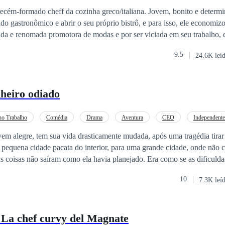
ravidez
cém-formado cheff da cozinha greco/italiana. Jovem, bonito e determi
 gastronômico e abrir o seu próprio bistrô, e para isso, ele economizou mu
da e renomada promotora de modas e por ser viciada em seu trabalho, 
 O chef terá que alimentá-la e ela precisa do seu alimento. Uma comédi
9.5
24.6K leí
, que conta a história de dois casais e suas confusões dentro e fora da c
heiro odiado
o Trabalho
Comédia
Drama
Aventura
CEO
Independente
em alegre, tem sua vida drasticamente mudada, após uma tragédia tirar 
 pequena cidade pacata do interior, para uma grande cidade, onde não 
a diversas vezes, devido seu temperamento difícil, a vida lhe reservav
10
7.3K leí
ria novas razões para viver. Porém, seu novo chefe não será bondoso,
m ela. Ele fará de tudo para que ela desista do emprego. Todos do tra
ndado e conhecido por seu mau-
 La chef curvy del Magnate
tremas terá que aprender lidar com uma nova funcionária, que virará 