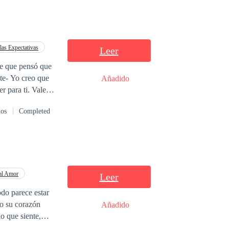
las Expectativas
Leer
re que pensó que
nte- Yo creo que
Añadido
ti. Valerie
iaba para expandir
dos
Completed
bilidades de amor,
aba al mismo
as de su
al Amor
Leer
odo parece estar
vo y aclarar todos
mo su corazón
Añadido
lo que siente,
ta en odio y