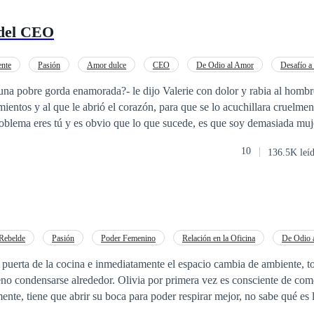
 del CEO
ente
Pasión
Amor dulce
CEO
De Odio al Amor
Desafío a 
Diferencia de Edad
 una pobre gorda enamorada?- le dijo Valerie con dolor y rabia al homb
mientos y al que le abrió el corazón, para que se lo acuchillara cruelme
blema eres tú y es obvio que lo que sucede, es que soy demasiada mujer para 
e vendió al magnate millonario su pequeño restaurante, que tanto codic
10
136.5K leí
e marchó lejos de tantas cosas que le causaban dolor. Comenzó de nuevo, como
e, pero mientras recuperaba la confianza perdida y se abría a otras posi
 la hizo estar de nuevo frente a Oliver Lee, el hombre que amaba y odi
os. El paso del tiempo no había borrado, ni siquiera un poco, las huell
, sin
Rebelde
Pasión
Poder Femenino
Relación en la Oficina
De Odio 
este magnate millonario recuperar el amor de esa terca
EO
Secretario/a
 puerta de la cocina e inmediatamente el espacio cambia de ambiente, t
¿dejará de lado Valerie sus inseguridades, para abrir su corazón de nue
eno condensarse alrededor. Olivia por primera vez es consciente de co
torias a continuación 1.La chef curvy del
ente, tiene que abrir su boca para poder respirar mejor, no sabe qué es 
ara el magnate desesperado/ 3. La dulzura de tu amor
 con esa azul y feroz mirada es nombrado chef jefe y ella se ve envuel