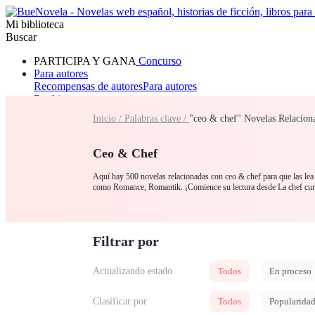
Mi biblioteca
Buscar
PARTICIPA Y GANA
Concurso
Para autores
Recompensas de autores
Para autores
Ranking
Navegar
Inicio /
Palabras clave /
"ceo & chef" Novelas Relacion
Novelas
Cuentos Cortos
Todos
Romance
Hombre lobo
Mafia
Sistema
Fantasía
Urbano
LG
Ceo & Chef
Aquí hay 500 novelas relacionadas con ceo & chef para que las lea 
como Romance, Romantik. ¡Comience su lectura desde La chef c
Filtrar por
Actualizando estado
Todos
En proceso
Clasificar por
Todos
Popularida