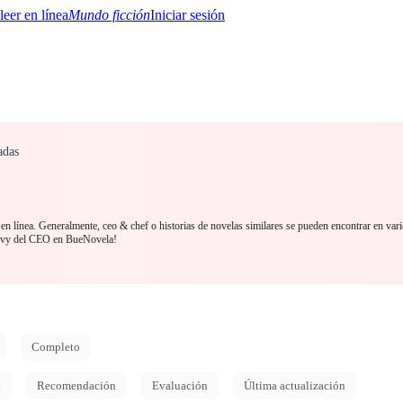
Mundo ficción
Iniciar sesión
adas
BTQ+
YA/TEEN
Paranormal
Misterio/Thriller
Oriental
Juegos
Historia
MM
en línea. Generalmente, ceo & chef o historias de novelas similares se pueden encontrar en vari
urvy del CEO en BueNovela!
Completo
d
Recomendación
Evaluación
Última actualización