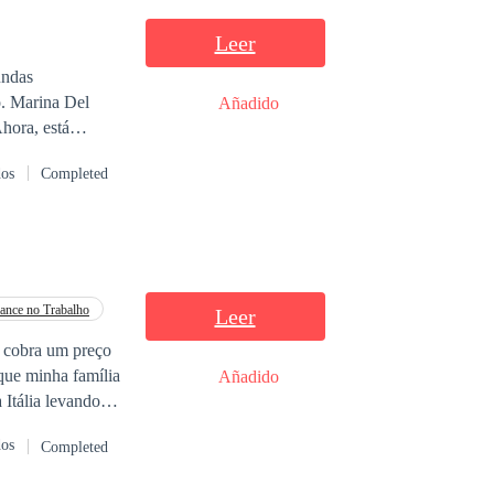
se homem quase
Leer
el
Añadido
que puede y
dos
Completed
nesperado. Sin
conde Marina.
nce no Trabalho
Leer
que minha família
Añadido
 Itália levando
dos
Completed
 prazer,
a nunca mais