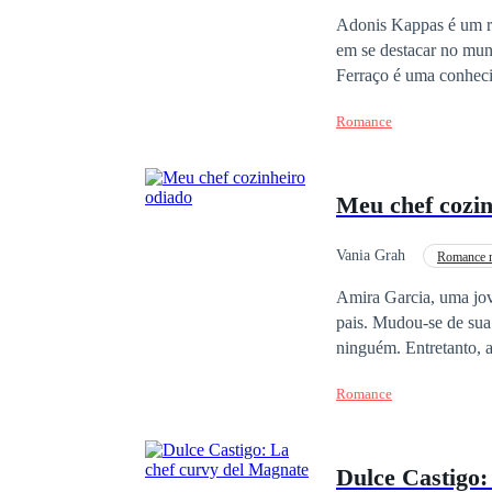
Amor Proibido
G
Adonis Kappas é um re
em se destacar no mundo
Ferraço é uma conheci
tempo de se alimentar.
Romance
cheia de altos e baixos
Meu chef cozin
Vania Grah
Romance n
De Inimigos a Amantes
Amira Garcia, uma jov
pais. Mudou-se de sua
ninguém. Entretanto, as coisas não saíram como ela havia planejado. Era como se as dificuldades não tivessem
fim. Após ser despedid
Romance
esperança, um trabalho que lhe traze
muito menos gentil co
dele por ser um péssimo chefe. Lorenzo Rivera, um chef de cozinha muito pre
Dulce Castigo:
humor e exigências ex