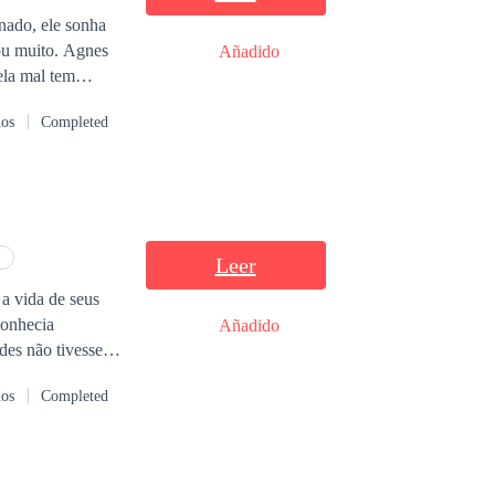
nado, ele sonha
ito. Agnes
Añadido
ela mal tem
a romântica,
dos
Completed
ama.
Leer
a vida de seus
conhecia
Añadido
a uma nova
dos
Completed
balho sentem medo
seu mundo quase