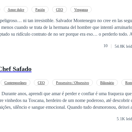
a o ar. A jovem traz confusão, porém, ensinará lições valiosas para es
Amor dulce
Pasión
CEO
Venganza
te crello
rresistible. Salvador Montenegro no cree en las segundas
os cuando se trata de la hermana del hombre que intentó arruinarlo. Marina D
do su ridículo contrato de no ser porque era eso… o perderlo todo. Ahora, está
 un hombre al que detesta, sirviendo a un jefe que la humilla cada vez 
10
54.8K leí
n su juego. Pero lo que empezó como una tortura, se convierte en
 límites se difuminan, el aire se carga de tensión y el odio toma un giro i
problema no es la atracción imposible entre ellos. Es el secreto que es
Chef Safado
a la verdad, no habrá contrato que la salve. Seis meses, dos enemigos y un
uirlos a ambos.
Contemporâneo
CEO
Possessivo / Obsessivo
Bilionário
Roma
creto
reço
ntre vinhedos na Toscana, herdeiro de um nome poderoso, até descobrir 
raições, silêncio e sangue emocional. Quando tudo desmoronou, deixei a
 disciplina, fogo e um caderno de receitas. Nova York me moldou em algo
5.1K leí
a e impecável. Na cozinha, encontrei controle. Nos negócios, poder. No
‑me um chef admirado, um império em expansão e um homem decidido 