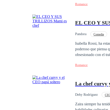
Romance
decepción. Llevaba añ
Corporated. Y esperaba
hombre. ¿Tensión u odio? ¿Qué es lo que siento? A
EL CEO Y SUS
ella lo cautiva, pero n
mejores, si no el mejo
orgullo ha venido haci
Pandora
Comedia
acostumbrado a ello, p
Diferencia de Edad
Isabella Rossi, ha es
cuerpo y no sabe si lo
poderoso que piensa qu
obsesionado con el tra
cama, pero... ¿Qué pas
Romance
arrogante CEO tarde se 
tenía a su lado, ahora 
para eso tiene que dem
La chef curvy 
despiadada o la perder
Dehy Rodríguez
CE
Zaira siempre ha tenid
habilidades culinarias