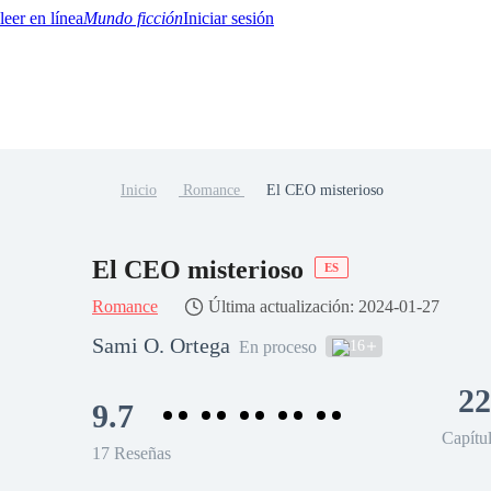
Mundo ficción
Iniciar sesión
Inicio
Romance
El CEO misterioso
BTQ+
YA/TEEN
Paranormal
Misterio/Thriller
Oriental
Juegos
Historia
MM
El CEO misterioso
ES
Romance
Última actualización: 2024-01-27
Sami O. Ortega
16
En proceso
22
9.7
Capítu
17 Reseñas