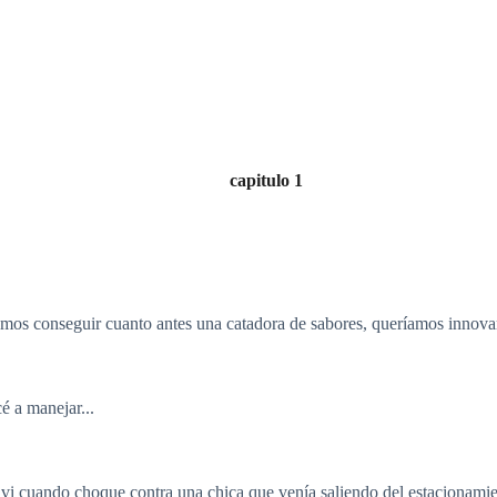
capitulo 1
íamos conseguir cuanto antes una catadora de sabores, queríamos innova
é a manejar...
vi cuando choque contra una chica que venía saliendo del estacionamie