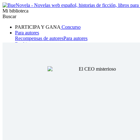
Mi biblioteca
Buscar
PARTICIPA Y GANA
Concurso
Para autores
Recompensas de autores
Para autores
Ranking
Navegar
Novelas
Cuentos Cortos
Todos
Romance
Hombre lobo
Mafia
Sistema
Fantasía
Urbano
LG