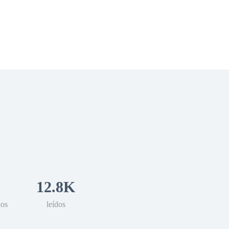
 Romance
Sci-Fi
Guerra
Otros
12.8K
los
leídos