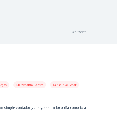
Denunciar
iegas
Matrimonio Exprés
De Odio al Amor
n simple contador y abogado, un loco día conoció a