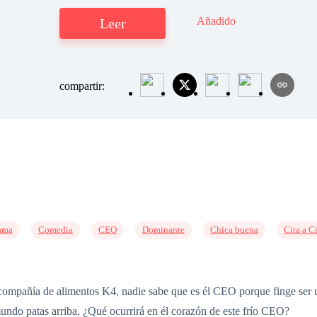
Añadido
Leer
compartir:
ama
Comedia
CEO
Dominante
Chica buena
Cita a C
mpañía de alimentos K4, nadie sabe que es él CEO porque finge ser u
mundo patas arriba, ¿Qué ocurrirá en él corazón de este frío CEO?