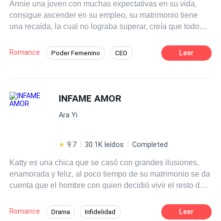
Annie una joven con muchas expectativas en su vida,
siquiera su padre, había podido controlar jamás. Él se ha
consigue ascender en su empleo, su matrimonio tiene
sumido en la oscuridad, y ella está llena de demonios. La
una recaída, la cual no lograba superar, creía que todo
pregunta es: ¿Cuánto tardará en arder ese infierno?
iba bien, hasta que alguien del pasado vuelve para
cambiarle su vida para siempre, ¿será ella capaz de
Romance
Leer
Poder Femenino
CEO
sobrellevarlo? y lo más importante aún, ¿se puede volver
Perdón
Rebelde
a amar luego de vivir en el mismísimo infierno?
POV en primera persona
INFAME AMOR
Amor de casados
Contemporánea
Arrepentimiento
Ara Yi
9.7
30.1K leídos
Completed
Katty es una chica que se casó con grandes ilusiones,
enamorada y feliz, al poco tiempo de su matrimonio se da
cuenta que el hombre con quien decidió vivir el resto de
su vida no era lo que aparentaba, aun así, quería salvar
su matrimonio después de un tiempo, cansada y
Romance
Leer
Drama
Infidelidad
derrotada decide firmar el acuerdo de divorcio. Esto no es