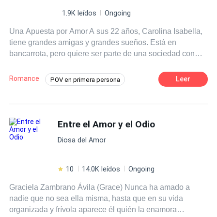
1.9K leídos
Ongoing
Una Apuesta por Amor A sus 22 años, Carolina Isabella,
tiene grandes amigas y grandes sueños. Está en
bancarrota, pero quiere ser parte de una sociedad con
sus amigas al no tener el dinero para su parte de la
cafetería, en un giro inesperado del destino, sus amigas
Romance
Leer
POV en primera persona
le hacen una propuesta, tiene que ganar una apuesta,
Amor dulce
Amor Puro
Chica buena
tiene que ganarse el amor de un multimillonario chico
que un día va a visitar la cafetería. Después de una
Chico malo
Primer Amor
noche de pasión ella se interesa por el chico, pero sabe
Entre el Amor y el Odio
que tiene que ganar esa apuesta. Axel David, es un chico
Diosa del Amor
de 28 años muy entusiasta, que el día que le pide
matrimonio a su novia, esta le confiesa que está saliendo
con otro, pero que quiere estar con los dos, pero él se
10
14.0K leídos
Ongoing
enfurece y termina por completo el noviazgo, ahora no
Graciela Zambrano Ávila (Grace) Nunca ha amado a
podrá cobrar esa herencia que su padre le ha prometido.
nadie que no sea ella misma, hasta que en su vida
Dolido se va a otra ciudad donde conoce a una linda
organizada y frívola aparece él quién la enamora
chica y pasan la mejor noche de sus vidas, pero la tiene