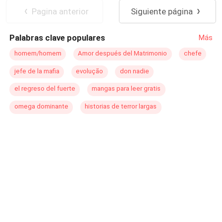
suele meterse en problemas y menos... con la hija de su
Desafío a las Expectativas
Pagina anterior
Siguiente página
socio.
Identidad oculta
Palabras clave populares
Más
homem/homem
Amor después del Matrimonio
chefe
jefe de la mafia
evolução
don nadie
el regreso del fuerte
mangas para leer gratis
omega dominante
historias de terror largas