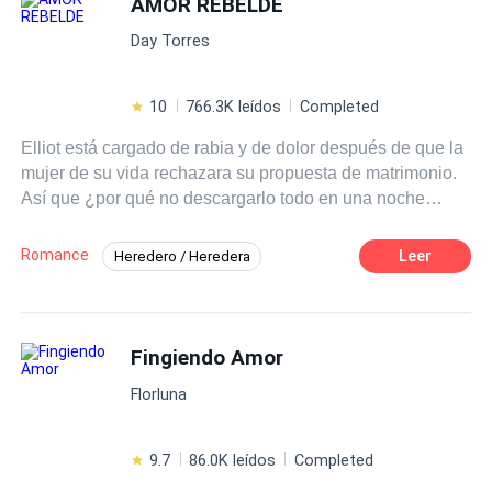
AMOR REBELDE
Day Torres
10
766.3K leídos
Completed
Elliot está cargado de rabia y de dolor después de que la
mujer de su vida rechazara su propuesta de matrimonio.
Así que ¿por qué no descargarlo todo en una noche
perfecta con una bella desconocida? El arreglo
matrimonial de la hija de su socio más importante lo lleva
Romance
Leer
Heredero / Heredera
a la India… a un antro exclusivo… a una botella de
Despiadado
Infidelidad
Arrogante
bourbon… y a las piernas de una seductora mujer. La
noche fue perfecta. El problema vino al día siguiente,
Romance oscuro
Rechazo
cuando se dio cuenta de que había deshonrado nada
Fingiendo Amor
Ritmo Rápido
Drama
menos que… ¡a la novia! Hacía pocos días Elliot había
Desafío a las Expectativas
Florluna
querido casarse con la mujer que amaba, y ahora se veía
obligado a caminar al altar con otra para no arruinar el
nombre de su familia. Y esa «otra»… no era una mansa
9.7
86.0K leídos
Completed
paloma. Era una maldita bomba a la que nadie, ni