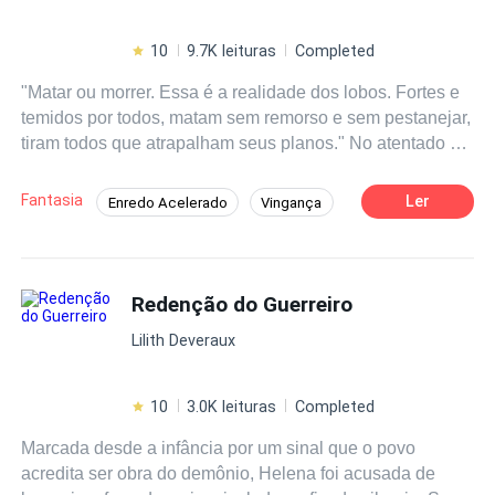
10
9.7K leituras
Completed
"Matar ou morrer. Essa é a realidade dos lobos. Fortes e
temidos por todos, matam sem remorso e sem pestanejar,
tiram todos que atrapalham seus planos." No atentado à
vila dos lobos das Trevas, há os que sofreram,
agonizando, durante o ataque dos Kassios e os
Fantasia
Ler
Enredo Acelerado
Vingança
observadores do lado de fora, os deuses acima dos céus
Aventura
Contemporâneo
e todas as criaturas mágicas do mundo sobrenatural.
Angel foi vítima do atentado em sua alcateia, como única
sobrevivente, e ainda por cima criança, a mulher vagou
Redenção do Guerreiro
por anos sentindo suas cicatrizes pinicarem em suas
Lilith Deveraux
costas como se a lembrassem do seu maior objetivo de
vida: Vingança. No entanto, não é só Angel quem busca
por vingança. Prometendo a si mesma, Angel nunca
10
3.0K leituras
Completed
esqueceu dos lobos que atacaram sua vila e ela não
Marcada desde a infância por um sinal que o povo
descansará enquanto não colocasse suas mãos em casa
acredita ser obra do demônio, Helena foi acusada de
um. — Para todos aqueles que fizeram pingar sangue em