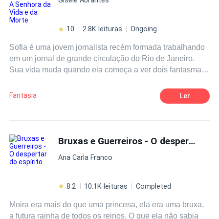
realeza em forma de um valente marciano, que tem como
dever tomá-la, para não deixa-la sucumbir a profecia da
bruxa aos seus companheiros de luta.
10
2.8K leituras
Ongoing
Sofia é uma jovem jornalista recém formada trabalhando
em um jornal de grande circulação do Rio de Janeiro.
Sua vida muda quando ela começa a ver dois fantasmas
de guerreiros anglos. Um deles, Wulfgar, é
particularmente charmoso e faz com que ela descubra
Fantasia
Ler
muito mais do que um passado como uma poderosa
senhora com poder de vida e de morte, mas também , o
amor.
Bruxas e Guerreiros - O despertar do espírito
Ana Carla Franco
8.2
10.1K leituras
Completed
Moira era mais do que uma princesa, ela era uma bruxa,
a futura rainha de todos os reinos. O que ela não sabia