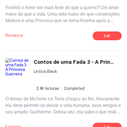
Luna da matilha Escarlate. Sentindo-se traída e sem
Poderá o Amor ser mais forte do que a guerra? Um amor
escolha Selena aceita viver temporariamente na casa de
maior do que a vida. Uma vida maior do que convenções.
Flavio em troca de poder participar do torneio. A conexão
Malena é uma Princesa que se torna Rainha após a
entre eles se intensifica, mas ela decide fugir após vencer
terrível perda dos pais. Como primeira mulher a assumir o
a competição e ser publicamente reconhecida como
reino ela tem inúmeros desafios para enfrentar, entre
Luna.
Romance
Ler
eles, aprender a lutar com seu amigo de infância, Aron.
Dessa relação surge um sentimento inesperado, mas
nada será fácil no caminho dessa Rainha. Lutas,
desavenças, desventuras, tragédias e saudades se
Contos de uma Fada 3 - A Princesa Guerreira
entrelaçarão, fazendo com que Malena precise ser mais
Letícia Black
forte do que imaginava. Reinar não será fácil, e vencer as
barreiras de ser quem é, também não! Deverá escolher
um caminho a seguir: mudar sua vida ou honrar seus
2.4K leituras
Completed
antepassados? A resposta para essa e outras perguntas,
O tempo de Michelle na Terra chegou ao fim. Novamente,
estará nesta emocionante aventura pela história de
ela deve permitir-se deixar a vida humana, seus amigos e
Regnaturi.
seu amado, Guilherme. Dessa vez, ela sabe o que está
deixando e para onde está indo e seu coração se sente
leve por ter feito tudo o que podia. Voltar para casa não
Fantasia
Ler