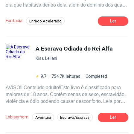
era que habitava dentro dela, além do domínio dos quatro
elementos, uma força poderosa chamada espírito, que
não só podia controlar elementos, mas tudo e todos ao
Fantasia
Ler
Enredo Acelerado
seu redor. Para o bem ou para o mal. Moira terá que se
Guerreiro/Guerreira
Universo Paralelo
unir ao guerreiro Yan Cael para destruir definitivamente a
bruxa vermelha e ainda descobrir que o amor nasce onde
Bruxo/Bruxa
Habilidade Especial
a gente menos espera - nas guerras. Qual escolha Moira
A Escrava Odiada do Rei Alfa
Ação
Aventura
Realeza
irá fazer? O que o destino reserva para ela e os
Kiss Leilani
guerreiros?
9.7
754.7K leituras
Completed
AVISO!! Conteúdo adulto!Este livro é classificado para
maiores de 18 anos. Contém cenas de sexo, escravidão,
violência e ódio podendo causar desconforto. Leia por
sua própria conta e risco.******* O Rei Lucien a odeia
mais do que tudo no mundo, porque ela é a filha do Rei
Lobisomem
Ler
Aventura
Escravo/Escrava
que matou sua família, escravizou a ele e seu povo. Ele
Alfa
Realeza
Ação
fez dela sua escrava. Ele a possuiu, e a fez pagar por