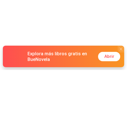
Explora más libros gratis en
Abrir
BueNovela
Hot Genres
Romance
Recursos
Hombre lobo