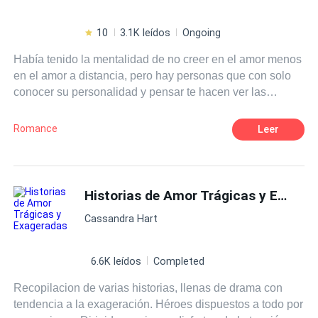
10
3.1K leídos
Ongoing
Había tenido la mentalidad de no creer en el amor menos
en el amor a distancia, pero hay personas que con solo
conocer su personalidad y pensar te hacen ver las
maravillas de las que te pierdes por no creer en algo tan
simple y complicado al mismo tiempo... Un amor a poca
Romance
Leer
distancia relata la pequeña gran historia de amor más
sencilla y real que hasta hora he visto. Pero como toda
historia de amor es interrumpida cuando alguien del
pasado vuelve
Historias de Amor Trágicas y Exageradas
Cassandra Hart
6.6K leídos
Completed
Recopilacion de varias historias, llenas de drama con
tendencia a la exageración. Héroes dispuestos a todo por