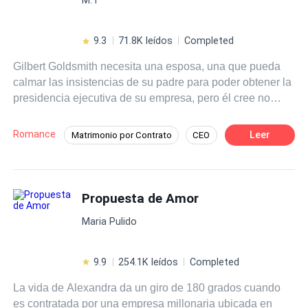
profundidad emocional y temas para adultos sin
restricciones, bienvenido a PECADOS DULCES.
9.3
71.8K leídos
Completed
Gilbert Goldsmith necesita una esposa, una que pueda
calmar las insistencias de su padre para poder obtener la
presidencia ejecutiva de su empresa, pero él cree no
necesitar una mujer estable a sus 35 años, cuando tiene
a todas las mujeres de New York a sus pies. Ya que no
Romance
Leer
Matrimonio por Contrato
CEO
tiene opción, consigue una chica que él cree será la
Mujeriego
Amor dulce
indicada para las expectativas de su padre, sin embargo,
sus planes no resultan como él esperaba al darse cuenta
POV en primera persona
De Odio al Amor
de que en realidad es la chica perfecta para él.
Propuesta de Amor
Millonario Instantáneo
Poder Femenino
Maria Pulido
9.9
254.1K leídos
Completed
La vida de Alexandra da un giro de 180 grados cuando
es contratada por una empresa millonaria ubicada en