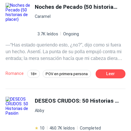
Noches de Pecado {50 historias de placer}
Caramel
3.7K leídos
Ongoing
—“Has estado queriendo esto, ¿no?”, dijo como si fuera
un hecho. Asentí. La punta de su polla empujó contra mi
entrada; la mera sensación hacía que mi cabeza diera
vueltas, y entonces se detuvo y la sacó de nuevo. Giré la
cabeza para mirarlo. —“¿Por qué carajos te detuviste?”
Romance
Leer
18+
POV en primera persona
—prácticamente grité. —“Ruégalo como una buena
Pasión
CEO
Chica buena
chica” —sonrió con suficiencia mientras usaba su gruesa
polla para azotar mi trasero. —“Por favor, señor, fóllame
Profesor
Aventura de Una Noche
con tu deliciosa polla. Por favor, lléname” —gemí. --- Esta
DESEOS CRUDOS: 50 Historias de Pasión
Erótico
Gay por ti
es una colección de historias eróticas escritas para
Abby
hacerte estremecer de expectativa, gotear pensamientos
pecaminosos y seducir tu mente más allá de toda
reparación. Abróchate el cinturón porque es hora de
10
460.7K leídos
Completed