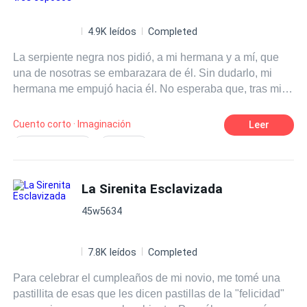
4.9K leídos
Completed
La serpiente negra nos pidió, a mi hermana y a mí, que
una de nosotras se embarazara de él. Sin dudarlo, mi
hermana me empujó hacia él. No esperaba que, tras mi
trágica muerte y resurrección, ella misma se arrojaría a
los brazos de la Serpiente Negra buscando su favor. Ver
Cuento corto · Imaginación
Leer
de nuevo esa aterradora imagen que tanto me
Bizarro/Peculiar
Pasional
atormentaba, me hizo estremecer. Solo quería huir, pero
Melodramático
Liarse con alguien
mi hermana me tenía asida por la barbilla y me dijo: —
¡También resucitaste! ¡No te dejaré en paz!
La Sirenita Esclavizada
Hipócrita
45w5634
7.8K leídos
Completed
Para celebrar el cumpleaños de mi novio, me tomé una
pastillita de esas que les dicen pastillas de la "felicidad"