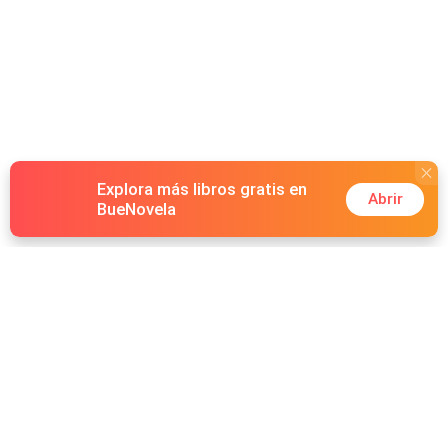
Explora más libros gratis en
Abrir
BueNovela
Hot Genres
Romance
Recursos
Hombre lobo