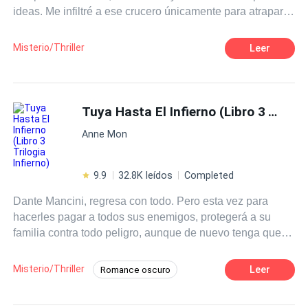
ideas. Me infiltré a ese crucero únicamente para atraparlo
con las manos en la masa, pero el que busca encuentra y
yo lo encontré en brazos de otra mujer, alguien debió
Misterio/Thriller
Leer
decirme que incluso encontraría lo que no buscaba,
porque cuando hui de ahí me caí del barco junto con un
malhumorado engreído y terminamos en una isla donde
no podíamos salir, ahora solo nos queda esperar... y
Tuya Hasta El Infierno (Libro 3 Trilogia Infierno)
mientras tanto estamos perdidos, sin saber qué hacer.
Anne Mon
9.9
32.8K leídos
Completed
Dante Mancini, regresa con todo. Pero esta vez para
hacerles pagar a todos sus enemigos, protegerá a su
familia contra todo peligro, aunque de nuevo tenga que
arriesgar su vida. Ahora volverá con más furia y crueldad.
Y esta vez no estará solo, su mujer, su fiera la dama de la
Misterio/Thriller
Leer
Romance oscuro
mafia italiana estará con él. Pero una decisión forzada,
Pasión
Mafia
Traición
Venganza
hará que su relación pierda fuerza, tanto… que podrá en