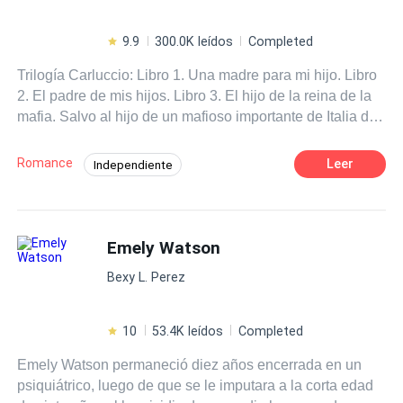
9.9
300.0K leídos
Completed
Trilogía Carluccio: Libro 1. Una madre para mi hijo. Libro
2. El padre de mis hijos. Libro 3. El hijo de la reina de la
mafia. Salvo al hijo de un mafioso importante de Italia de
un posible asesinato sin saber que esto pondrá mi vida
de cabeza, pero ¿Cómo escapar de un hombre que
Romance
Leer
Independiente
desde el primer momento que vi me robo la respiración?
Contemporánea
Pasión
Mafia
Sin contar que este no me quiere dejar libre, él quiere
que de ahora en adelante yo sea Una madre para su hijo.
Ritmo Rápido
Venganza
¿Qué es capaz de hacer una mujer despechada por
Emely Watson
Huida con un Bebé
Identidad oculta
conseguir el amor de un hombre? Pero ¿qué sucede
Traición
Bexy L. Perez
cuando no es una mujer sino 3? Un asesinato y 3
sospechosas. ¿Quién será la culpable? Una historia
llena de traición, mentiras, secretos y venganza, pero
10
53.4K leídos
Completed
sobre todo de amor verdadero. **AVISO IMPORTANTE
Emely Watson permaneció diez años encerrada en un
Estimado lector para mayor comodidad tuya los tres libros
psiquiátrico, luego de que se le imputara a la corta edad
podrás encontrarlos en uno solo. Gracias por tu