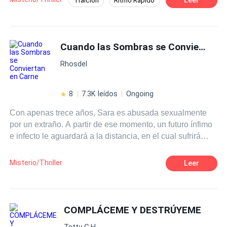
Traición
Ritmo Rápido
problemas en ese mundo peligroso. Una revelación,
Romance oscuro
Venganza
asesinos y más rivalidad, todo por poseer el puesto del
Diablo de Italia.
Contemporánea
Mafia
Cuando las Sombras se Conviertan en Carne
Rhosdel
8
7.3K leídos
Ongoing
Con apenas trece años, Sara es abusada sexualmente
por un extraño. A partir de ese momento, un futuro ínfimo
e infecto le aguardará a la distancia, en el cual sufrirá
interminables tormentos que drenarán su vida de forma
paulatina.
Misterio/Thriller
Leer
COMPLÁCEME Y DESTRÚYEME
Tatty G.H