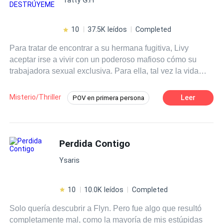
10
37.5K leídos
Completed
Para tratar de encontrar a su hermana fugitiva, Livy
aceptar irse a vivir con un poderoso mafioso cómo su
trabajadora sexual exclusiva. Para ella, tal vez la vida
tome un rumbo peligroso al lado de Demián... O quizá, su
destino sea aún más electrizante.
Misterio/Thriller
Leer
POV en primera persona
Venganza
Amor Prohibido
CEO
Ritmo Rápido
Mafia
Romance oscuro
Perdida Contigo
Diferencia de Edad
Independiente
Ysaris
10
10.0K leídos
Completed
Solo quería descubrir a Flyn. Pero fue algo que resultó
completamente mal, como la mayoría de mis estúpidas