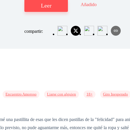
Añadido
Leer
compartir:
Encuentro Amoroso
Liarse con alguien
18+
Giro Inesperado
 una pastillita de esas que les dicen pastillas de la "felicidad" para a
 lo previsto, no pude aguantarme más, entonces me quité la ropa y salté 