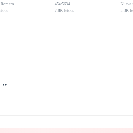
dena
a Romero
45w5634
Nueve 
eídos
7.8K leídos
2.3K le