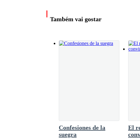
para soltar mi versión de los hechos, pero el t
interrumpiendo el momento.Con una evidente m
Fue entonces cuando decidí planear la sorpresa
pescar algunas palabras sueltas como "nueva m
Também vai gostar
no entendí ni una sola palabra.Javier colgó,
ordenó que ni pensara en salir de la habitación
tocó el timbre de manera inesperada.En
Confesiones de la
El r
suegra
conv