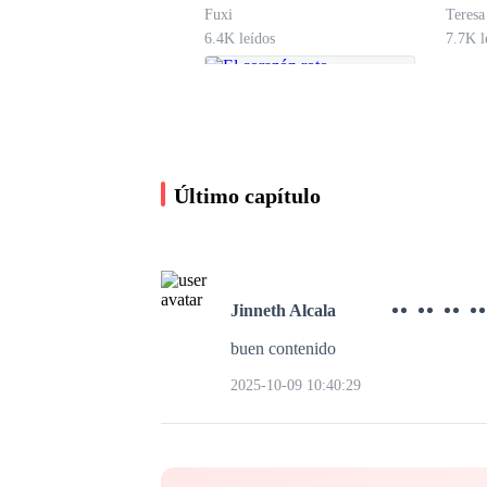
con
Fuxi
Teres
6.4K leídos
7.7K l
Último capítulo
Jinneth Alcala
buen contenido
El corazón roto
2025-10-09 10:40:29
Marisa Estigarribia
4.1K leídos