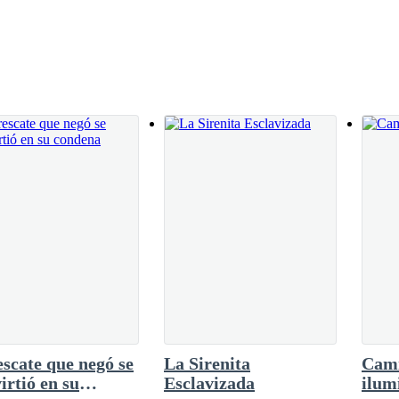
eléfono de Javier volvió a sonar,
olestia, Javier atendió la llamada. Logré
 perfecta para su cumpleaños.
ercancía", "seleccione", "al estanque", pero
 me clavó una mirada confusa y luego me
.Justo después de que él saliera, el gerente
escate que negó se
La Sirenita
Cami
irtió en su
Esclavizada
ilum