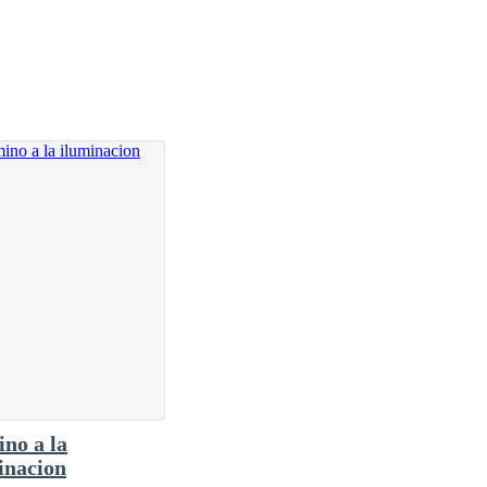
no a la
inacion