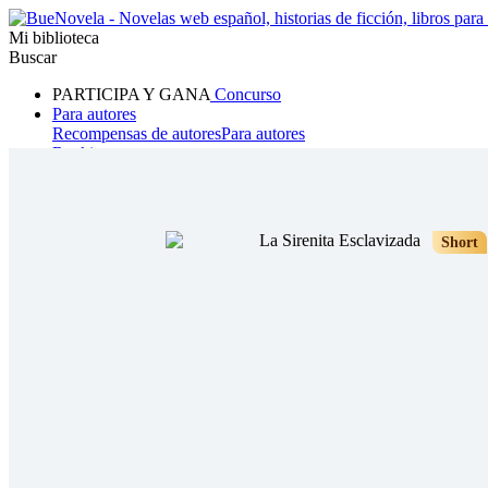
Mi biblioteca
Buscar
PARTICIPA Y GANA
Concurso
Para autores
Recompensas de autores
Para autores
Ranking
Navegar
Novelas
Cuentos Cortos
Todos
Romance
Hombre lobo
Mafia
Sistema
Fantasía
Urbano
LG
Short