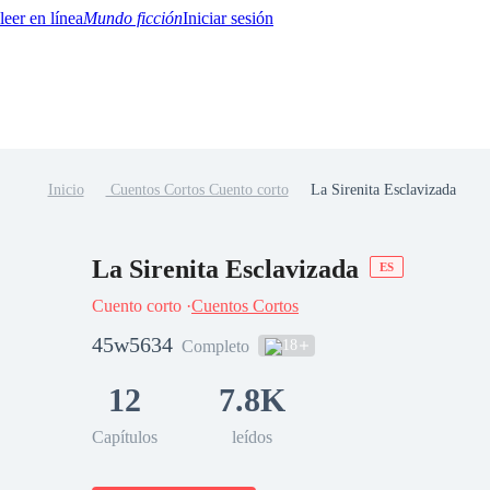
Mundo ficción
Iniciar sesión
Inicio
Cuentos Cortos Cuento corto
La Sirenita Esclavizada
BTQ+
YA/TEEN
Paranormal
Misterio/Thriller
Oriental
Juegos
Historia
MM
La Sirenita Esclavizada
ES
Cuento corto ·
Cuentos Cortos
45w5634
18
Completo
12
7.8K
Capítulos
leídos