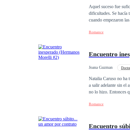
Aquel suceso fue sufici
dificultades. Se hacía tan difícil poder expresar esas emociones que tenían su mundo hecho un desastre, porque
cuando empezaron las c
miedo que solemos sent
Romance
completamente vulnerable, y solo por amar
si no existían ayudarí
amor surja entre ellos?
Encuentro ine
Joana Guzman
Docto
Identidad oculta
Natalia Caruso no ha t
a salir adelante sin e
no lo hizo. Entonces 
Si hay algo para lo qu
Romance
mujer y mucho menos pa
perdonaría si no la ay
¿Verdad?
Encuentro súbi