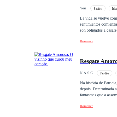
Yesi
Pasión
Iden
La vida se vuelve com
sentimientos comienzan
son obligados a casars
un mundo lleno de ambi
Romance
vida...
Resgate Amoro
N.A.S.C
Perdão
Na história de Patrici
depois. Determinada a 
fantasmas que a assom
Cassio, mantendo os homens a uma distância s
Romance
Miguel, um médico que
com sua presença. No 