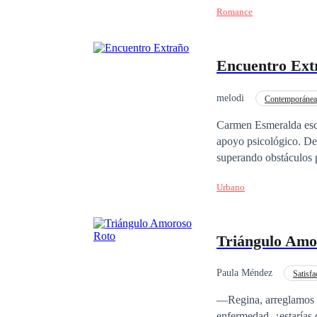
Romance
contaba Brisa, era con
cruceros y el hombre q
Encuentro Ext
melodi
Contemporánea
Carmen Esmeralda escap
apoyo psicológico. De
superando obstáculos p
Urbano
Triángulo Amo
Paula Méndez
Satisf
—Regina, arreglamos u
enfermedad, ¿estarías