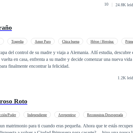
10
24.8K leí
que en ese crucero se encontraría con Franco San Marín, el hijo del due
ue hará que ella viva una de esas historias de amor que ella tanto soñó.
raño
Tragedia
Amor Puro
Chica buena
Héroe / Heroína:
Prim
a del control de su madre y viaja a Alemania. Allí estudia, descubre 
 vuelta en casa, enfrenta a su madre y decide comenzar una nueva vida
ara finalmente encontrar la felicidad.
1.2K leí
roso Roto
acción/Poder
Independiente
Arrepentirse
Reconquista Desesperada
n matrimonio para ti cuando eras pequeña. Ahora que te estás recuper
 dispuesta a volver a Ciudad Primavera para casarte? —hizo una pausa