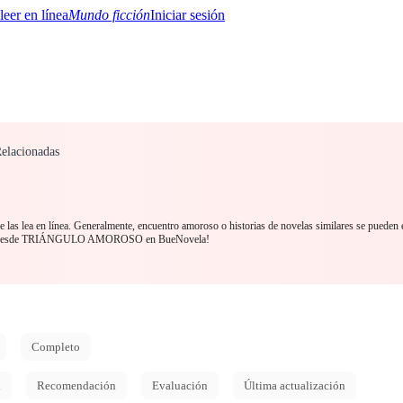
Mundo ficción
Iniciar sesión
elacionadas
BTQ+
YA/TEEN
Paranormal
Misterio/Thriller
Oriental
Juegos
Historia
MM
las lea en línea. Generalmente, encuentro amoroso o historias de novelas similares se pueden 
ctura desde TRIÁNGULO AMOROSO en BueNovela!
Completo
d
Recomendación
Evaluación
Última actualización