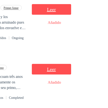
Primer Amor
Leer
y los
a arruinado pues
Añadido
 los envuelve en
importa en la
eídos
Ongoing
nso
Leer
ecoam três anos
iamente os
Añadido
 seu primo,
dos
Completed
xando-a cautelosa
uel é seu novo