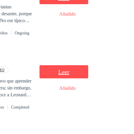
 tantas
Añadido
 No ese típico
ertirte en alguien
eídos
Ongoing
 evitar que el
EO
Leer
tuvo que aprender
era; sin embargo,
Añadido
noce a Leonardo.
vida, es para una
dos
Completed
uiera, jamás se
 en que apareció.