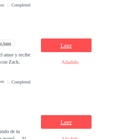
dos
Completed
ño de la línea de
er Amor
Leer
el amor y recibe
 con Zack,
Añadido
dos
Completed
Leer
ando de tu
 la mamá—. Si
Añadido