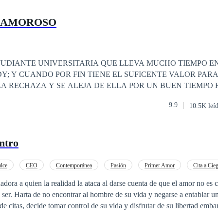
 AMOROSO
TUDIANTE UNIVERSITARIA QUE LLEVA MUCHO TIEMPO
Y; Y CUANDO POR FIN TIENE EL SUFICENTE VALOR PAR
A RECHAZA Y SE ALEJA DE ELLA POR UN BUEN TIEMPO
NA GRAN SORPRESA AL SABER QUE SU HERMANA Y EL C
9.9
10.5K leí
NA RELACION
ntro
lce
CEO
Contemporánea
Pasión
Primer Amor
Cita a Cie
adora a quien la realidad la ataca al darse cuenta de que el amor no es 
 ser. Harta de no encontrar al hombre de su vida y negarse a entablar un
 de citas, decide tomar control de su vida y disfrutar de su libertad emb
 parte de la ciudad de Miami recorriendo varios ciudades en su recorri