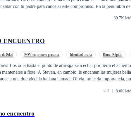
hablar con tu padre para cancelar este compromiso. En la penumbra de 
ía escuchar el silencio. Justo cuando su madre, al otro lado de la línea
30.7K leí
onvencerla, ella finalmente habló: —Estoy dispuesta a volver para casa
 lado del teléfono, como si no esperara esa respuesta. —¿Tú... tú acept
 voz serena—. Pero necesito algo de tiempo para resolver algunos asu
O ENCUENTRO
eré en dos semanas. Mamá, pueden ir preparando la boda. Después de 
 teléfono.
a de Edad
POV en primera persona
Identidad oculta
Ritmo Rápido
Perdón
uerdo que permitiría a
 cambio, le encantan las mujeres bellas, elegantes y
noce a una duendecilla italiana llamada Olivia, no le da importancia, pu
onsidera a su altura. Sin embargo, serán los ojos de Olivia los que conquisten a Steven y
8.4
8.0K leí
mo encuentro