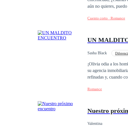
aún no quieres, puedo 
Regina Castro solo pod
Cuento corto · Romance
vez más no lograría c
quedó perpleja al otro
—respondió Regina con
UN MALDIT
Puerto Turquesa. Volv
palabras más, colgó el
Sasha Black
Diferenci
Romance oscuro
¡Olivia odia a los hombres! Los odia hasta el punto de arriesgarse a echar por tierra el ac
su agencia inmobiliaria mantenerse a flote. A Steven, en
refinadas y, cuando co
c
Romance
Nuestro próxi
Valentina