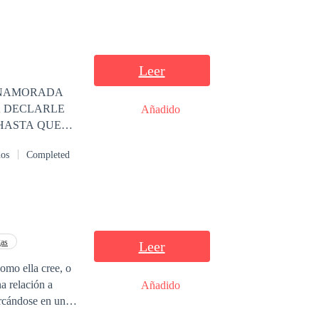
Leer
 ENAMORADA
A DECLARLE
Añadido
 HASTA QUE
HICO QUE LE
dos
Completed
gas
Leer
como ella cree, o
a relación a
Añadido
arcándose en un
do. Con lo que no