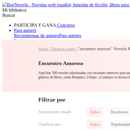
Mi biblioteca
Buscar
PARTICIPA Y GANA
Concurso
Para autores
Recompensas de autores
Para autores
Ranking
Navegar
Inicio /
Palabras clave /
"encuentro amoroso" Novelas R
Novelas
Cuentos Cortos
Todos
Romance
Hombre lobo
Mafia
Sistema
Fantasía
Urbano
LG
Encuentro Amoroso
Aquí hay 500 novelas relacionadas con encuentro amoroso para que 
géneros de libros, como Romance, Urbano. ¡Comience su le
Filtrar por
Actualizando estado
Todos
En proceso
Clasificar por
Todos
Popularida