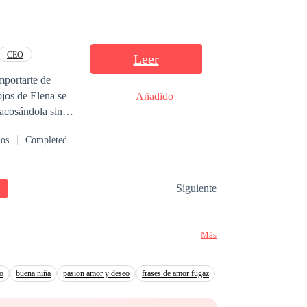
a que seus
uta para confiar
nto, o histórico
CEO
Leer
mportarte de
a confiança e o
ojos de Elena se
Añadido
s barreiras
iferente de todos
iato el
dos
Completed
ro civil a
or verdadeiro
sposo era, soy y
Siguiente
Más
to
buena niña
pasion amor y deseo
frases de amor fugaz