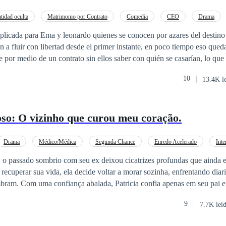
tidad oculta
Matrimonio por Contrato
Comedia
CEO
Drama
plicada para Ema y leonardo quienes se conocen por azares del destino 
 a fluir con libertad desde el primer instante, en poco tiempo eso qued
e por medio de un contrato sin ellos saber con quién se casarían, lo que
ción, ira, interés, superficialidad; deberán descubrir lo que realmente 
10
13.4K l
so: O vizinho que curou meu coração.
Drama
Médico/Médica
Segunda Chance
Enredo Acelerado
Inte
a, o passado sombrio com seu ex deixou cicatrizes profundas que ainda 
recuperar sua vida, ela decide voltar a morar sozinha, enfrentando diar
bram. Com uma confiança abalada, Patricia confia apenas em seu pai e
egura. Em suas sessões de terapia contínuas, Patricia encontra
9
7.7K leí
 também atende na clínica. Seu primeiro encontro não é caloroso, dei
entanto, o destino os une novamente quando Patricia descobre que Mig