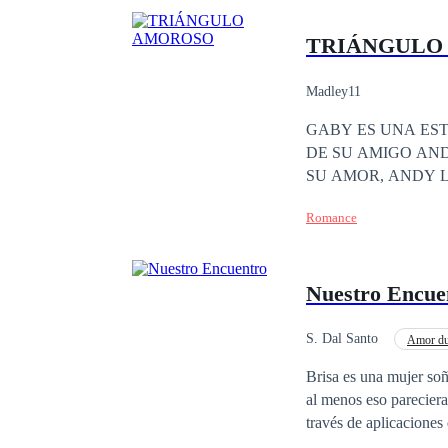
TRIÁNGULO
Madley11
GABY ES UNA ES
DE SU AMIGO AND
SU AMOR, ANDY L
ESTA SE LLEVA U
Romance
GUSTA TIENEN U
Nuestro Encue
S. Dal Santo
Amor du
Brisa es una mujer soñ
al menos eso pareciera
través de aplicaciones
crucero de 15 días que