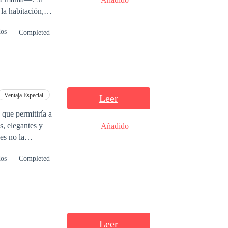
la habitación,
, pensaba que una
dos
Completed
rme. Su madre
as? —Sí, acepto
ntos aquí en
dar algunas
Ventaja Especial
Leer
Añadido
es no la
 ¡que Dios le ayude!
dos
Completed
Leer