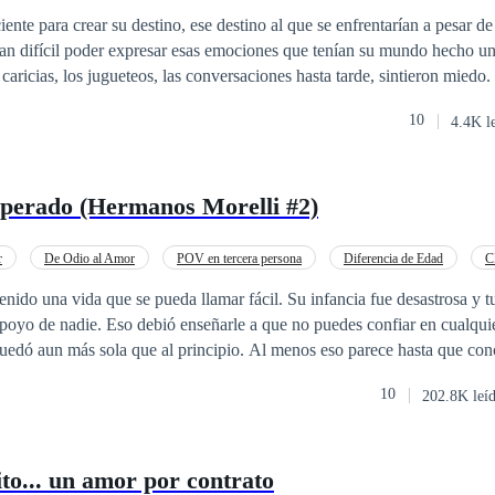
ente para crear su destino, ese destino al que se enfrentarían a pesar de
aricias, los jugueteos, las conversaciones hasta tarde, sintieron miedo.
ir al ver alguna película de terror, sino ese miedo que es capaz de conv
10
4.4K l
 a alguien más. Pensaban que ocultar sus sentimientos y hacer como
a en algo, pero... ¿En verdad sería así? ¿En verdad Matt y Alexia podrán
sperado (Hermanos Morelli #2)
r
De Odio al Amor
POV en tercera persona
Diferencia de Edad
C
Ritmo Rápido
Contemporánea
enido una vida que se pueda llamar fácil. Su infancia fue desastrosa y 
l apoyo de nadie. Eso debió enseñarle a que no puedes confiar en cualqui
quedó aun más sola que al principio. Al menos eso parece hasta que co
e Leonardo Morelli no tiene tiempo, en un momento tan próspero en su 
10
202.8K leí
ra las complicaciones que vienen con ella. Pero sin importar lo que q
uda. Seguro que después ella desaparecerá de su vida de la misma forma
to... un amor por contrato