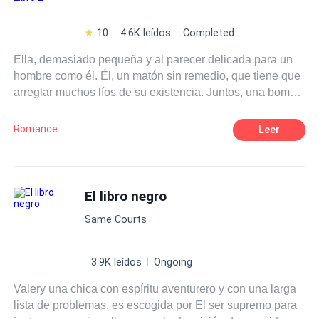
10
4.6K leídos
Completed
Ella, demasiado pequeña y al parecer delicada para un
hombre como él. Él, un matón sin remedio, que tiene que
arreglar muchos líos de su existencia. Juntos, una bomba
atómica que si llega a explotar serán muchos los caídos a
su alrededor. Dos caminos en ascenso y descenso, un
Romance
Leer
mundo nuevo para ella, y para él un equilibrio en su caos.
El libro negro
Same Courts
3.9K leídos
Ongoing
Valery una chica con espíritu aventurero y con una larga
lista de problemas, es escogida por El ser supremo para