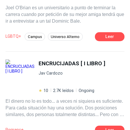
Joel O'Brian es un universitario a punto de terminar la
carrera cuando por petición de su mejor amiga tendrá que
ir a entrevistar a un tal Dominic Bale.
LGBTQ+
Leer
Campus
Universo Alterno
Romance oscuro
CEO
Ritmo Rápido
Diferencia de Edad
Contemporánea
ENCRUCIJADAS [ I LIBRO ]
Esclavo/a
Jav Cardozo
10
2.7K leídos
Ongoing
El dinero no lo es todo... a veces ni siquiera es suficiente.
Para cada situación hay una solución. Dos posiciones
similares, dos personas totalmente distintas... Pero con el
mismo destino. Y tú, ¿Harías un sacrificio por amor?
Romance
Leer