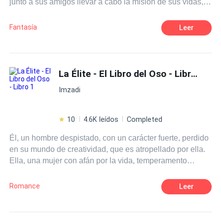
junto a sus amigos llevar a cabo la misión de sus vidas,
deberán enfrentarse al dragón para librar a la humanidad
de la destrucción inminente de sus vidas. En proceso se
Fantasía
Leer
reinventarán a si mismos y se encontrarán con muchas
aventuras, desatinos y el amor en su forma más pura.
La Élite - El Libro del Oso - Libro 1
Imzadi
10
4.6K leídos
Completed
Él, un hombre despistado, con un carácter fuerte, perdido
en su mundo de creatividad, que es atropellado por ella.
Ella, una mujer con afán por la vida, temperamento
endemoniado, curiosa por algunas cosas. Un oso que
quiere su futura pareja en ella. Una salvaje sin dirección.
Romance
Leer
¿Lograra él conocer a profundidad la mujer, que le arroya
a cada instante?¿Ella dejara de auto protegerse? El
inicio de un camino, donde muchas más vidas se entre