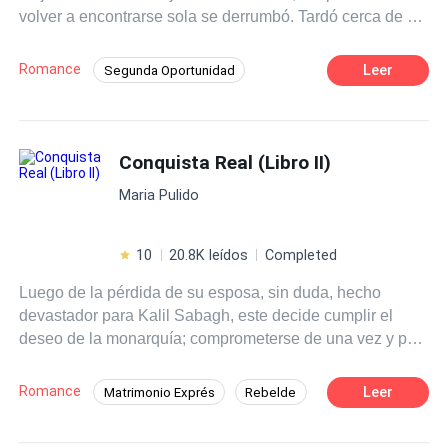
volver a encontrarse sola se derrumbó. Tardó cerca de un
año en volver a encaminar su vida. Se trasladó a un
pequeño pueblo costero para empezar a trabajar de lo
Romance
Leer
Segunda Oportunidad
que más le apasionabaapasionaba, pero allí se encontró
POV en primera persona
Independiente
con la última persona del mundo que pensó que volvería
a ver; su marido.
Rebelde
Chica mala
Venganza
Conquista Real (Libro II)
Romance oscuro
Contemporánea
Arrepentimiento
Maria Pulido
10
20.8K leídos
Completed
Luego de la pérdida de su esposa, sin duda, hecho
devastador para Kalil Sabagh, este decide cumplir el
deseo de la monarquía; comprometerse de una vez y por
todas con Alina Menen, su amiga de la infancia. El
corazón le duele cada día que pasa, los recuerdos son
Romance
Leer
Matrimonio Exprés
Rebelde
una tormenta para él, aunque todo le grite pasar la
Universo Alterno
CEO
página, su forma desenfrenada de sentir a Saravi en su