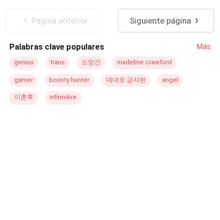
piel lo está llevando al límite. Por otro lado, para Saravi,
POV en primera persona
Realeza
ahora Nahid, ciudadana Oficial de Yomal, su vida está
Independiente
Contemporánea
Pagina anterior
Siguiente página
tomando un rumbo positivo, pese a que su memoria no
Poder Femenino
registra ningún evento del pasado porque el hecho de ser
Palabras clave populares
Más
rescatada parece, lo mejor que le ha podido pasar. Omer
Bozkurt, rey de Yomal, ahora perdidamente enamorado
genius
trans
도망간
madeline crawford
de Saravi, siente que este golpe del destino lo ha dejado
gamer
bounty hunter
대대로 금지된
angel
sin aliento y en su opinión con un futuro brillante por
delante. Ahora que este acto de suerte le ha llegado, está
이혼후
infirmière
seguro de que nada ni nadie quitará la felicidad de su
lado. Pero la situación se vuelve compleja, tanto, que
todo resultará en una lucha por la Conquista. ¿Quién
conquistará? “Recordar es fácil para el que tiene
memoria, olvidarse el difícil para quien tiene corazón.”