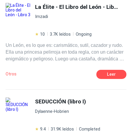
cruzan, dando a sus mundos, el misterio suficiente para
La Élite - El Libro del León - Libro 3
lanzarse a recorrer los paradigmas de la sensualidad que
Imzadi
trae el BDSM.
10
3.7K leídos
Ongoing
Un León, es lo que es: carismático, sutil, cazador y rudo.
Ella una princesa pelirroja en toda regla, con un carácter
enigmático y peligroso. Luego una castaña, dramática en
su andar, candente al bailar. La cereza del pastel es una
rubia a la que no puedes ignorar, su suave espíritu es
Otros
Leer
fuerza en crecimiento. Un cóctel que se enciende las
veinticuatro horas.
SEDUCCIÓN (libro I)
Dylaenne-Hobrien
9.4
31.9K leídos
Completed