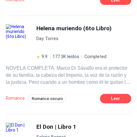
Helena muriendo (6to Libro)
Day Torres
9.9
177.3K leídos
Completed
NOVELA COMPLETA. Marco Di Sávallo era el protector
de su familia, la cabeza del Imperio, la voz de la razón y
la justicia. Pero cuando a un hombre como él le quitan lo
que más ha amado, entonces el único camino es la
venganza. Cuando le llega la noticia de que su hermana
Romance
Leer
Romance oscuro
menor se ha suicidado, pocos meses después de
POV en tercera persona
haberse casado con un hombre que casi le triplicaba la
edad, Marco se aleja completamente de su entorno y de
Diferencia de Edad
Giro Argumental
su familia, dispuesto a crear esa vida y a ese personaje
El Don | Libro 1
Independiente
Venganza
CEO
que le permitirá vengarse. La oportunidad no tardará en
Heredero / Heredera
Contemporánea
Selena Bonnet