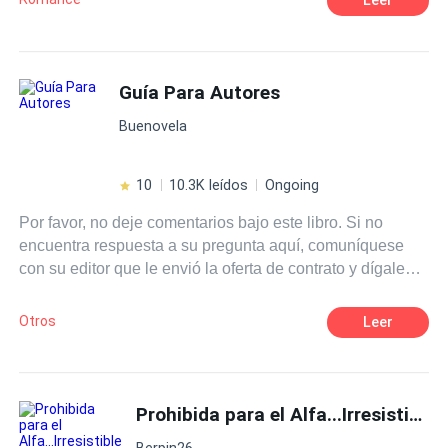
ocultarlo a toda cosa y para colmo, tendrá que soportar
los malos tratos en su instituto. Por otro lado está Noah,
un chico con apariencia femenina, amable y que no le
afecta la opinión de los demás. Al igual que Sara, oculta
Guía Para Autores
un secreto, en la cual pertenece a una familia de la mafia.
Buenovela
Cómo todos los seres humanos tienen secretos que no
son fáciles de hablar. ¿El destino los unirá a estos dos
jóvenes?
10
10.3K leídos
Ongoing
Por favor, no deje comentarios bajo este libro. Si no
encuentra respuesta a su pregunta aquí, comuníquese
con su editor que le envió la oferta de contrato y dígale
que mejore esta guía. ¡Gracias por su cooperación!
Otros
Leer
Prohibida para el Alfa...Irresistible para él
Berpin26