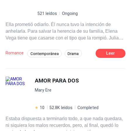
521 leídos
Ongoing
Ella prometió odiarlo. Él nunca tuvo la intención de
anhelarla. Para salvar la herencia de su familia, Elena
Vega tiene que casarse con el tipo que la rompió. Julian
Thorne es un millonario frío y calculador. Su propuesta es
directa pero cruel: un año de matrimonio perfecto y
Romance
Leer
Contemporánea
Drama
público a cambio de la seguridad de su familia. No hay
Amor y odio
CEO
Chica buena
sentimientos ni verdadera cercanía; todo es un
espectáculo para las cámaras. Ella entra en su mundo de
Heredero / Heredera
lujo frío, aferrándose a su ira como su única protección.
AMOR PARA DOS
Matrimonio por Contrato
De Odio al Amor
Pero la línea que separa su amor falso de una tensión
Relación Retorcida
Mary Ere
real y vertiginosa comienza a difuminarse. Un contacto
duradero, un beso robado en la oscuridad y secretos
susurrados en la oscuridad... Ninguna de estas cosas
10
52.8K leídos
Completed
estaba escrita con letras minúsculas. Lo más peligroso
Estaba dispuesta a terminarlo todo, a que nada quedara,
para ellos en este momento no es que se descubra su
ni siquiera los malos recuerdos, pero, al final, quedó lo
mentira; sino la horrible y inequívoca verdad: están