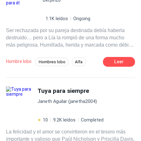
1.1K leídos
Ongoing
Ser rechazada por su pareja destinada debía haberla
destruido… pero a Lía la rompió de una forma mucho
más peligrosa. Humillada, herida y marcada como débil
ante la manada, su vida parecía condenada al
desprecio… hasta que algo dentro de ella despertó. Algo
Hombre lobo
Leer
Hombres lobo
Alfa
oscuro. Antiguo. Incontrolable. Cuando el temido Alfa
Identidad oculta
Amor Prohibido
Kael, frío, dominante e imposible de leer, comienza a
fijarse en ella, Lía se ve atrapada en una conexión que no
entiende… y que él se niega a aceptar. Porque acercarse
Tuya para siempre
a ella no solo es un riesgo para la manada… Es un
Janeth Aguilar (janetha2004)
riesgo para él. Entre deseo, rechazo y un poder que
amenaza con consumirla, Lía deberá decidir si lucha por
sobrevivir… o si deja que la oscuridad dentro de ella
10
9.2K leídos
Completed
tome el control. Porque esta vez… no será la débil. Será
La felicidad y el amor se convirtieron en el tesoro más
el peligro.
importante y valioso que Paúl Nicholson y Priscilla Davis,