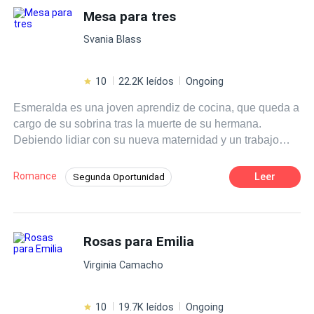
Ángelica. Algo extraño despierta en él, llevándolo a
Mesa para tres
CEO
Traición
Perdón
enfrentarse a problemas con la misma mafia blanca.
Despiadado
Svania Blass
10
22.2K leídos
Ongoing
Esmeralda es una joven aprendiz de cocina, que queda a
cargo de su sobrina tras la muerte de su hermana.
Debiendo lidiar con su nueva maternidad y un trabajo
que no le deja tiempo ni para hacer las compras, conoce
a Héctor, CEO de una prestigiosa cadena hotelera que,
Romance
Leer
Segunda Oportunidad
impactado por las habilidades culinarias de Esmeralda,
Primer Amor
Poder Femenino
Pasión
organiza un reality show con el que no solo desea atraer
a la talentosa chef que ha aderezado su corazón, sino
Triángulo Amoroso
CEO
también desafiar a su madre para que los deje
Rosas para Emilia
Independiente
Contemporánea
enamorarse y tener su vivir felices por siempre.
Profesor
Virginia Camacho
10
19.7K leídos
Ongoing