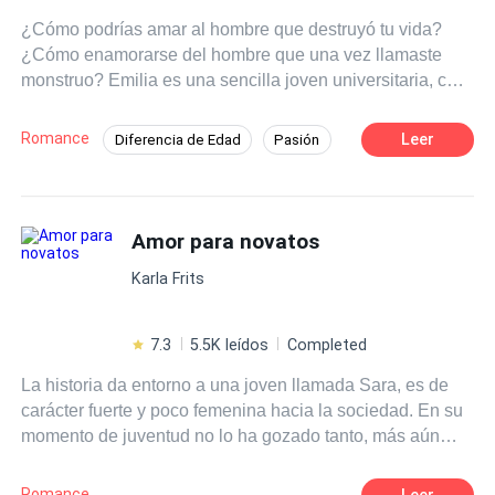
¿Cómo podrías amar al hombre que destruyó tu vida?
¿Cómo enamorarse del hombre que una vez llamaste
monstruo? Emilia es una sencilla joven universitaria, con
mil sueños por realizar y mucho ánimo para trabajar en
ellos, sin embargo, toda su vida cambia de un momento a
Romance
Leer
Diferencia de Edad
Pasión
otro y de la manera más drástica. ¿Puede una mujer
Campus
Artista
Independiente
recoger todos los pedazos de su propia vida y volver a
empezar? Peor aún, ¿puede perdonar a la persona que
Contemporánea
Rebelde
le causó todo ese daño? El camino es largo y lleno de
Amor para novatos
Primer Amor
Romance oscuro
curvas, lo que una vez fue el motivo de tus lágrimas, hoy
Karla Frits
podría ser la plenitud d tu felicidad. ¿Quién sabe?
7.3
5.5K leídos
Completed
La historia da entorno a una joven llamada Sara, es de
carácter fuerte y poco femenina hacia la sociedad. En su
momento de juventud no lo ha gozado tanto, más aún
que la vida le da un giro de 360°, ya que pasó un
momento trágico y para nada dichoso, en la cual quiere
Romance
Leer