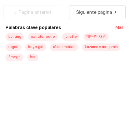
que simplemente llegó para quedarse.
recuperarla. Otro, cuyo único objetivo es él mismo y su
Poder Femenino
amor propio. Dos hombres convertidos en uno solo, el
Pagina anterior
Siguiente página
amor por una misma mujer y una lucha sin treguas en la
que solo uno de ellos… será el vencedor. Identificador
Palabras clave populares
Más
2210252494214 Fecha de registro 2022 © Todos los
Derechos Reservados
bullying
extraterrestre
juliette
대단한 사위
rogue
boy x girl
réincarnation
kazuma x megumin
ômega
bar