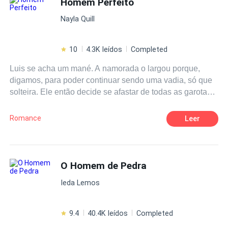
Homem Perfeito
Nayla Quill
10
4.3K leídos
Completed
Luis se acha um mané. A namorada o largou porque,
digamos, para poder continuar sendo uma vadia, só que
solteira. Ele então decide se afastar de todas as garotas,
menos da própria mãe, é claro (afinal, quem mais iria
fazer o leitinho do bebê?! Brincadeirinha) e a amiga,
Romance
Leer
Anna. Fora elas, o acesso de outras garotas a vida dele
está terminantemente restrito, entendidos?! Nem preciso
dizer que não deu certo. Preciso? Não! Logo na primeira
aula de uma segunda-feira maçante, a novata Jessica
O Homem de Pedra
Winters se aproxima dele. Ele de cara a detesta. É bem
Ieda Lemos
do tipinho metida popular que brevemente se tornaria
BFF (e todos esses outros termos ridículos de pura
falsidade) de menininhas como Christin, a ex namorada
9.4
40.4K leídos
Completed
dele. Seria uma idiota que se acharia demais por ser