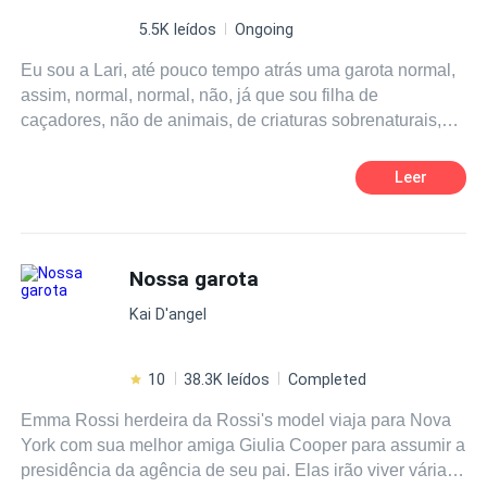
5.5K leídos
Ongoing
Eu sou a Lari, até pouco tempo atrás uma garota normal,
assim, normal, normal, não, já que sou filha de
caçadores, não de animais, de criaturas sobrenaturais,
vampiros, lobisomens, caiporas, saci, caplobos etc, etc,
etc, somos a única defesa da humanidade. Então não
Leer
sou tão normal assim. Tive que mudar de cidade porque
explodimos um covil de vampiros e acabei caindo em
uma trama de fim de mundo, sou a heroína desta história,
sem falsa pretensão, eu salvei a porcaria do mundo, não
Nossa garota
soube, você tem sorte. Vou te contar tudinho, vem
Kai D'angel
comigo.
10
38.3K leídos
Completed
Emma Rossi herdeira da Rossi's model viaja para Nova
York com sua melhor amiga Giulia Cooper para assumir a
presidência da agência de seu pai. Elas irão viver várias