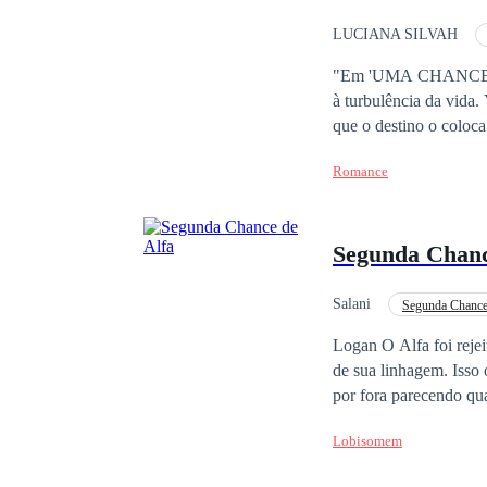
LUCIANA SILVAH
Enredo Acelerado
"Em 'UMA CHANCE PA
à turbulência da vida
que o destino o coloca
profundas de um passa
Romance
entrelaçam, eles desc
emoções intensas, roma
Segunda Chanc
Salani
Segunda Chanc
Lobisomem
Logan O Alfa foi reje
de sua linhagem. Isso o to
por fora parecendo qua
arduamente quanto uma
Lobisomem
seu pai jurou que sua filha nunca seria
Alfa, que havia perdi