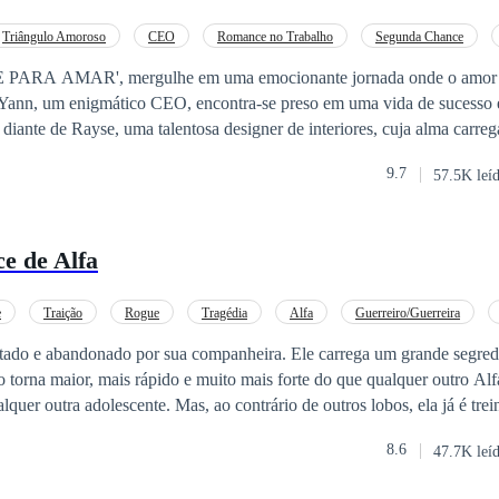
Triângulo Amoroso
CEO
Romance no Trabalho
Segunda Chance
Contemporâneo
Secretário/Secretária
RA AMAR', mergulhe em uma emocionante jornada onde o amor f
. Yann, um enigmático CEO, encontra-se preso em uma vida de sucesso e
 diante de Rayse, uma talentosa designer de interiores, cuja alma carrega
do marcado pela violência e sofrimento familiar. Conforme seus camin
9.7
57.5K leí
obrem uma conexão intensa que desafia todas as adversidades. Em um c
nce, e superação, eles terão que lutar contra os próprios demônios para
chance de amar verdadeiramente." **OBRA NÃO REVISADA
e de Alfa
e
Traição
Rogue
Tragédia
Alfa
Guerreiro/Guerreira
itado e abandonado por sua companheira. Ele carrega um grande segred
rna maior, mais rápido e muito mais forte do que qualquer outro Alfa. Olivia Ela e
lquer outra adolescente. Mas, ao contrário de outros lobos, ela já é trei
 guerreira experiente aos 17 anos. Depois que sua linda mãe foi morta
8.6
47.7K leí
 incapaz de se proteger. Ao crescer, ela chamou a atenção de seu velho
do sua Luna e companheira no mesmo dia em que perdeu sua mãe. Ele a q