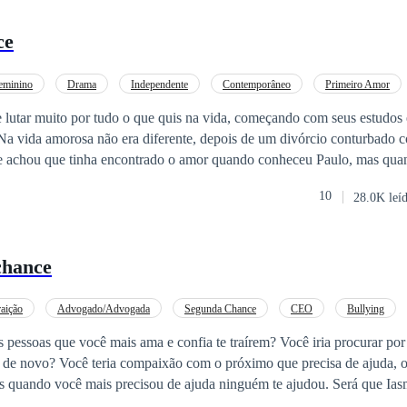
ce
eminino
Drama
Independente
Contemporâneo
Primeiro Amor
Divórcio
e lutar muito por tudo o que quis na vida, começando com seus estudos
 Na vida amorosa não era diferente, depois de um divórcio conturbado
te achou que tinha encontrado o amor quando conheceu Paulo, mas qu
oronou. Agora ela estava sem emprego, grávida e sem o apoio da famíl
10
28.0K leí
miga que oferece ajuda. Ela só não esperava que o vizinho engraçadinh
de uma forma tão forte. Jack aprendeu da pior forma a ser amigável co
com o luto ele finalmente está se abrindo a novas amizades. E isso inclu
chance
mulher era uma tentação e mesmo que ele tentasse se segurar, estava f
ender aos desejos que ela estava despertando. Um coração quebrado como
m que perdeu a fé como Jack, pode voltar a acreditar no amor?
aição
Advogado/Advogada
Segunda Chance
CEO
Bullying
 pessoas que você mais ama e confia te traírem? Você iria procurar por
 de novo? Você teria compaixão com o próximo que precisa de ajuda, o
 quando você mais precisou de ajuda ninguém te ajudou. Será que Ias
aição que sofreu? Será que ela conseguiu se reerguer depois do que aco