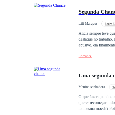
Segunda Chan
Lili Marques
Poder F
Segunda Chance
Alicia sempre teve qu
destaque no trabalho.
abusivo, ela finalmen
tudo em sua vida desm
Romance
lhe resta é a melhor a
com seus sentimentos 
depois de sofrer anos 
Uma segunda 
nova na vizinhança. A 
mais difícil não se r
amar novamente? Algué
Menina sonhadora
Tr
Vingança
O que fazer quando, as
querer recomeçar tudo
na mesma moeda? Pois
vingança depois da tr