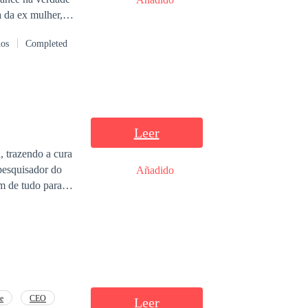
u o seu melhor
dos
Completed
Leer
, trazendo a cura
Añadido
m de tudo para
isteriosamente
is. Isto a torna
tormentos e
e
CEO
Leer