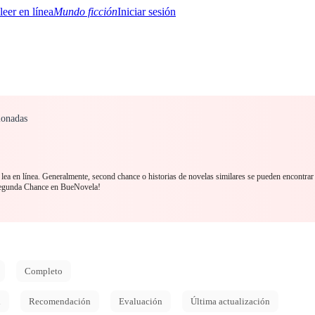
Mundo ficción
Iniciar sesión
ionadas
BTQ+
YA/TEEN
Paranormal
Misterio/Thriller
Oriental
Juegos
Historia
MM
lea en línea. Generalmente, second chance o historias de novelas similares se pueden encontrar
Segunda Chance en BueNovela!
Completo
d
Recomendación
Evaluación
Última actualización