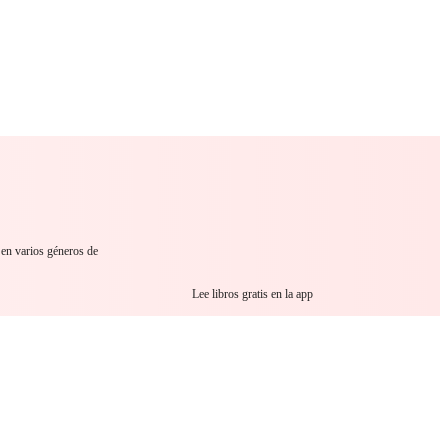
 Romance
Sci-Fi
Guerra
Otros
 en varios géneros de
Lee libros gratis en la app