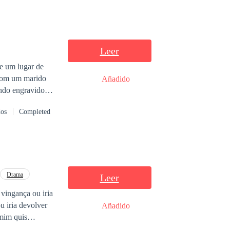
Leer
 e um lugar de
 com um marido
Añadido
ando engravidou
ia. Tudo o que
dos
Completed
o fosse mexer
m as pessoas,
i ajudar a grávida
icando cada vez
 o de Alicia pode
Drama
Leer
 vingança ou iria
u iria devolver
Añadido
mim quis
nteceu? Será que