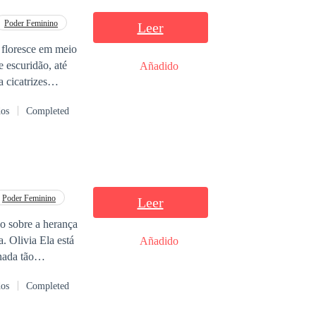
Poder Feminino
Leer
loresce em meio
 escuridão, até
Añadido
 cicatrizes
hos se
dos
Completed
enário de
 encontrar a
Poder Feminino
Leer
o sobre a herança
stá
Añadido
nada tão
 por bandidos,
dos
Completed
uer, e isso faz