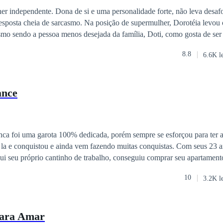
a real e vívida, fazendo-nos pensar, rir e se emocionar.
er independente. Dona de si e uma personalidade forte, não leva desafo
sposta cheia de sarcasmo. Na posição de supermulher, Dorotéia levou 
esmo sendo a pessoa menos desejada da família, Doti, como gosta de ser
atrevido e arrogante João Paulo Dantas. Advogado bem visto no meio so
8.8
6.6K l
as no fundo, sabe que precisa de um porto seguro. Um encontro desastro
ebatado pela beleza, espontaneidade e língua afiada de Dorotéia. Movid
o para que seu desejo seja realizado. Mas armadilhas do destino poderá fa
nce
ó em sua cama, mas para sempre ao seu lado. Uma mulher forte e, ao
nte. Um casal que terá tudo contra eles, mas, ainda assim,
nquistou e ainda vem fazendo muitas conquistas. Com seus 23 anos de idade,
sui seu próprio cantinho de trabalho, conseguiu comprar seu apartamento
uitas coisas, ja teve muitos momentos de
10
3.2K l
omentos, ela viu uma nova chance para viver. Iniciada: 15/11/2020 tempos de
pandemia Terminada: ? Plágio é crime Essa obra possui todos os direitos reservados
ara Amar