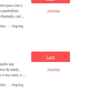
ros para casa e
o patrimônio
Añadido
 chamada, cativa
cial, João
eídos
Ongoing
so é suficiente
o pelo desafio de
zê-lo perder a
 mesmo tempo
Leer
Añadido
 e seu carro, e
eídos
Ongoing