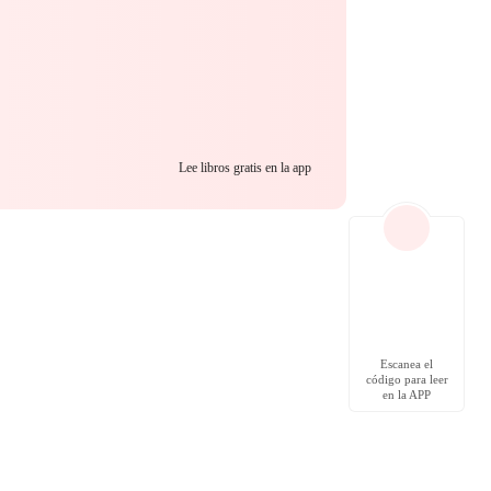
Lee libros gratis en la app
Escanea el
código para leer
en la APP