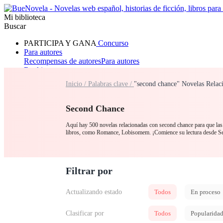
Mi biblioteca
Buscar
PARTICIPA Y GANA
Concurso
Para autores
Recompensas de autores
Para autores
Ranking
Navegar
Inicio /
Palabras clave /
"second chance" Novelas Relac
Novelas
Cuentos Cortos
Todos
Romance
Hombre lobo
Mafia
Sistema
Fantasía
Urbano
LG
Second Chance
Aquí hay 500 novelas relacionadas con second chance para que las 
libros, como Romance, Lobisomem. ¡Comience su lectura desde 
Filtrar por
Actualizando estado
Todos
En proceso
Clasificar por
Todos
Popularida