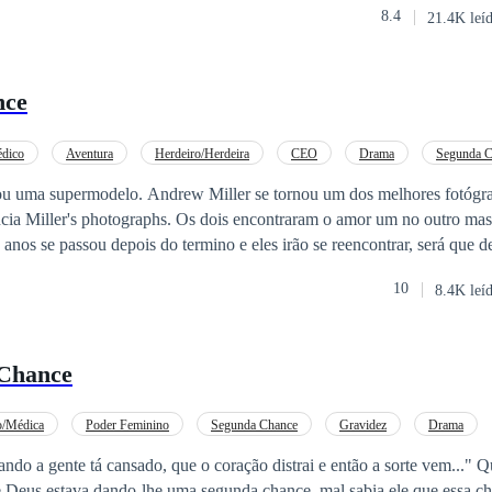
8.4
21.4K leí
 em alguém, depois de tudo? Será que toda maldade que fizeram com e
á que tudo que ela viveu de ruim vai dar lugar aquela famosa frase... Ol
 respostas não têm como saber, só lendo a história para descobrir, se 
nce
ela ou se ela ainda vai acreditar que existem pessoas boas no mundo.
dico
Aventura
Herdeiro/Herdeira
CEO
Drama
Segunda C
ller se tornou um dos melhores fotógrafos de Nova
s dois encontraram o amor um no outro mas acabaram se
madurecer, tanto na vida pessoal quanto na
10
8.4K leí
. Será que eles teram uma nova chance?
Chance
o/Médica
Poder Feminino
Segunda Chance
Gravidez
Drama
a gente tá cansado, que o coração distrai e então a sorte vem..." Quando ele a
 Deus estava dando-lhe uma segunda chance, mal sabia ele que essa c