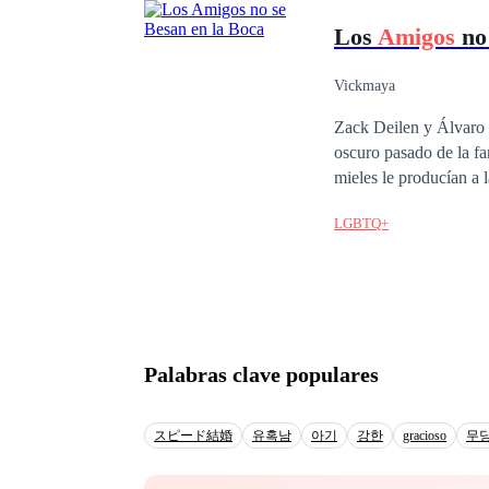
con vida debe converti
Los
Amigos
no 
Vickmaya
Zack Deilen y Álvaro D
oscuro pasado de la familia Duncan. Un hombre comiendo de la m
mieles le producían a 
ojos de Zack. Sus azu
LGBTQ+
lujurioso y oscuro ape
le provocaba. Placer ajeno. Placer del que siempre podría obtener siempre. Placer porque podía controlarlo.
Placer que ya podía ma
dejar ir. Placer que a l
estaba.
Palabras clave populares
スピード結婚
유혹남
아기
강한
gracioso
무당