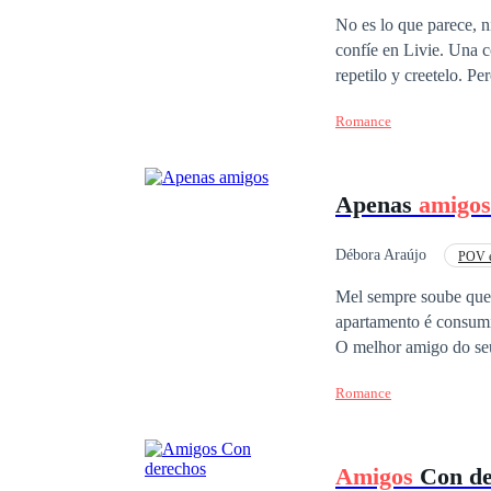
No es lo que parece, n
confíe en Livie. Una confesión, una gran confusión. Ser la segunda opción es peor que nada no? Si Livie
repetilo y creetelo. Pero lo amo
pudiste hacer algo así
Romance
es lo que parece!.
Apenas
amigos
Débora Araújo
POV e
Amor Secreto
Er
Mel sempre soube que 
apartamento é consumi
O melhor amigo do seu
adolescência. Ela sab
Romance
coleciona corações par
obriga a dividir o me
que queimam mais que o
Amigos
Con de
como resistir ao fogo