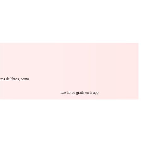
 Romance
Sci-Fi
Guerra
Otros
eros de libros, como
Lee libros gratis en la app