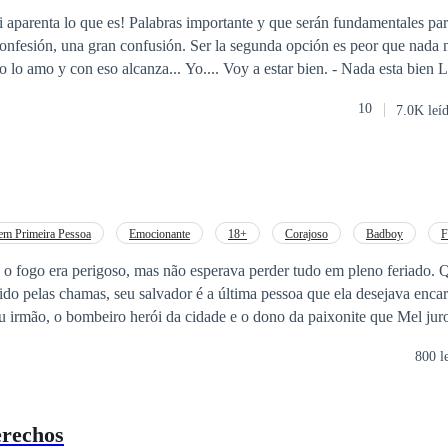
i aparenta lo que es! Palabras importante y que serán fundamentales pa
 y con eso alcanza... Yo.... Voy a estar bien. - Nada esta bien Livie, como
!! - y como le explico que no es lo que parece? Esa frase suena cliche, 
10
7.0K leí
m Primeira Pessoa
Emocionante
18+
Corajoso
Badboy
F
ótico
Coração Partido
o fogo era perigoso, mas não esperava perder tudo em pleno feriado.
do pelas chamas, seu salvador é a última pessoa que ela desejava encar
 irmão, o bombeiro herói da cidade e o dono da paixonite que Mel juro
e que Koen é sinônimo de encrenca. Ele ama a liberdade, odeia compro
800 l
tidos. O plano era manter distância, mas o destino e uma reforma de ci
smo teto com o homem que assombra seus sonhos. Entre corredores estrei
 incêndio que a levou até ali, Mel terá que lutar contra uma química i
rechos
 morando com o próprio bombeiro?