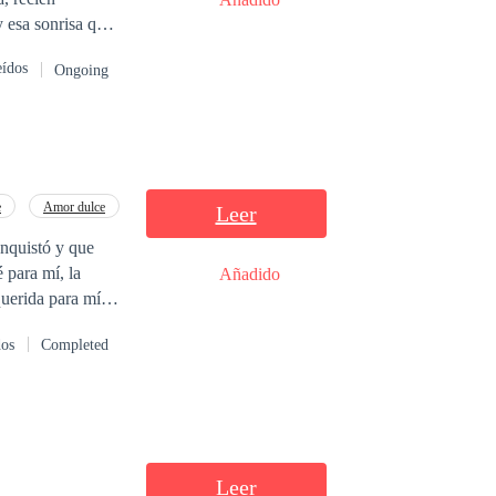
 esa sonrisa que
n un pacto claro:
eídos
Ongoing
ejores estudios
 herencia
, noches que Elena
entero. Los
e
Amor dulce
Leer
ransforma en un
nquistó y que
 para mí, la
Añadido
s reglas de una
uerida para mí.
s tóxicos y sexo
uien que yo misma
dos
Completed
só cuándo,
rminamos siendo
Leer