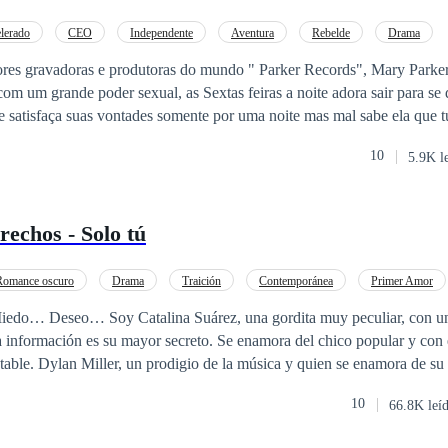
lerado
CEO
Independente
Aventura
Rebelde
Drama
es gravadoras e produtoras do mundo " Parker Records", Mary Parker 
 com um grande poder sexual, as Sextas feiras a noite adora sair para se 
e satisfaça suas vontades somente por uma noite mas mal sabe ela que 
alguém : Philipe Taylor, seu novo vizinho, novo sócio e também
10
5.9K l
rrente direta. Philipe é o típico homem que toda mulher deseja:
 e conquistador, deixa todas as mulheres aos seus pés Depois da morte de sua irmã
, Mary decidiu não se apegar a ninguém, não queria ter direito ao amo
echos - Solo tú
 encantos do seu novo sócio? Teria também coragem e disposição para
egredo para outra pessoa além da sua melhor amiga Giovanna? Será que
com o médico Dr Leonardo, tal qual sua melhor amiga sempre pede? Paixão, desejo
Romance oscuro
Drama
Traición
Contemporánea
Primer Amor
edos farão parte dessa história que promete fazer você chorar e se apa
o… Deseo… Soy Catalina Suárez, una gordita muy peculiar, con u
a información es su mayor secreto. Se enamora del chico popular y con 
able. Dylan Miller, un prodigio de la música y quien se enamora de su
uvo a punto de perderla de por vida. Un joven lleno de conflictos que e
10
66.8K leí
ue nacieron para ser uno. Una amistad que nos
gnificado de una relación con derechos. Sin embargo, ¿Qué pasaría si 