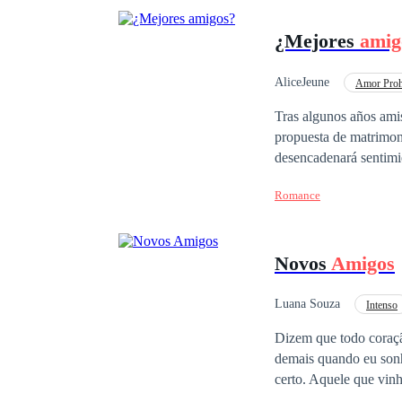
¿Mejores
amig
AliceJeune
Amor Proh
Heredero / Heredera
Tras algunos años amistad, la vida Alice Thompson, da un giro brutalmente emocional cuando descubre que, la
propuesta de matrimoni
desencadenará sentimie
el tiempo no se sabe quién apostar
Romance
sobrevivir juntas?
Novos
Amigos
Luana Souza
Intenso
Primeiro Amor
A
Dizem que todo coraç
demais quando eu sonhava, silenci
certo. Aquele que vin
Acho que é isso que o