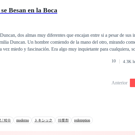
rse en el ser más odiado?
se Besan en la Boca
uncan, dos almas muy diferentes que encajan entre si a pesar de sus in
ano del otro, mirando como aquellos ojos
la vez miedo y fascinación. Era algo muy inquietante para cualquiera, s
les ojos miraban un ser demoníaco, convertido en hombre; hambriento d
10
4.3K l
tito. No podía huir, no podía negarse ni resistir las crecientes ganas qu
nejar. Placer que por fin logró manifestar. Placer que ahora, sólo le qu
Anterior
a larga, le dejaría sólo una herida abierta. Placer ajeno... a la propia real
 / 박수
moderno
トキシック
야릇한
redemption