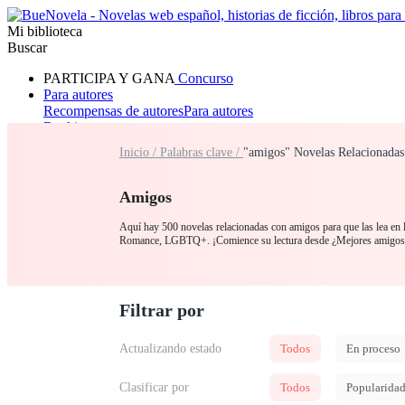
Mi biblioteca
Buscar
PARTICIPA Y GANA
Concurso
Para autores
Recompensas de autores
Para autores
Ranking
Navegar
Inicio /
Palabras clave /
"amigos" Novelas Relacionadas
Novelas
Cuentos Cortos
Todos
Romance
Hombre lobo
Mafia
Sistema
Fantasía
Urbano
LG
Amigos
Aquí hay 500 novelas relacionadas con amigos para que las lea en l
Romance, LGBTQ+. ¡Comience su lectura desde ¿Mejores amigos
Filtrar por
Actualizando estado
Todos
En proceso
Clasificar por
Todos
Popularida