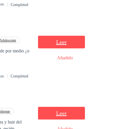
dos
Completed
algado das
s o tempo não
Adolescente
Leer
s de por medio ¿o
Añadido
dos
Completed
eligente
Leer
, recién
Añadido