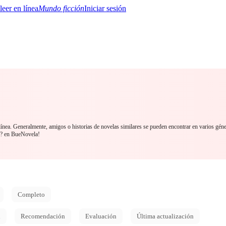
Mundo ficción
Iniciar sesión
BTQ+
YA/TEEN
Paranormal
Misterio/Thriller
Oriental
Juegos
Historia
MM
ínea. Generalmente, amigos o historias de novelas similares se pueden encontrar en varios gén
? en BueNovela!
Completo
d
Recomendación
Evaluación
Última actualización