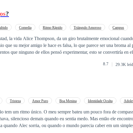
os
?
ibido
Comedia
Ritmo Rápido
Triángulo Amoroso
Campus
Ángel
Arrogante
Romance oscuro
o que su mejor amigo le hace es falsa, lo que parece ser una broma al p
ntos que ninguno de ellos pensó experimentar, esto se convertiría en e
ía más, ni hasta dónde los llevaría... Dos historias... ¿serán capaces de
8.7
29.3K leí
Tristeza
Amor Puro
Boa Menina
Identidade Oculta
Adole
mor Proibido
Renascimento
ão tem um ritmo único. O meu sempre bateu um pouco fora de compas
oso demais quando eu sentia medo. Mas então ele encontrou o dele. O ritmo
ha quando Alec sorria, ou quando o mundo parecia caber em um simple
 amor faz: ele coloca dois corações para aprenderem a dançar juntos.