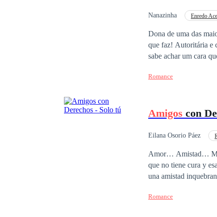
Nanazinha
Enredo Ace
Dona de uma das maior
que faz! Autoritária e
sabe achar um cara qu
principalmente depois de conhecer um certo 
Romance
novo dono da Taylor's Music, sua ex conco
bonito, carinhoso, inteligente
e do sumiço de sua mãe
Amigos
con Der
teria conseguiria não se render aos
contar o seu grande s
coragem de ir a consulta 
Eilana Osorio Páez
romance e alguns segr
Secretario/a
Amor… Amistad… Mied
tempo.
que no tiene cura y es
una amistad inquebrant
reconoce hasta que est
Romance
familia de su mejor amiga, su salvación. Dos corazones q
enseña el verdadero si