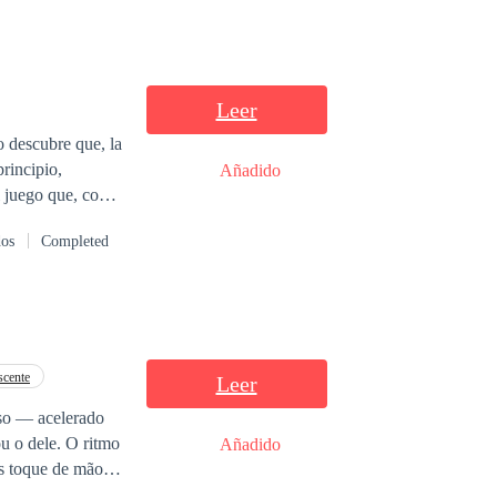
Leer
rincipio,
Añadido
l juego que, con
dos
Completed
scente
Leer
so — acelerado
Añadido
s toque de mãos.
 Mesmo que um