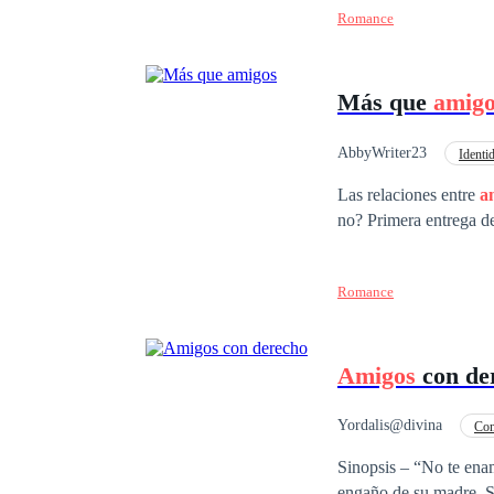
Romance
deles pare antes da música acabar. Naquela noite, chovia. E o céu par
cidade — buzinas, far
lágrimas, e de pensar
Más que
amigo
para. E o amor... às vezes, continua em outro
amor. Só um novo rit
AbbyWriter23
Identi
Primer Amor
Tri
Las relaciones entre
a
no? Primera entrega
Romance
Amigos
con de
Yordalis@divina
Con
Primer Amor
Ca
Sinopsis – “No te enamores de mí” Elena Vargas llega a Nueva York
engaño de su madre. S