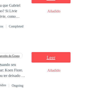
ra que Gabriel
Añadido
pero realmente, no
dos
Completed
avorito do Grupo
Leer
 Quando seu
ar: Koen Fiore.
Añadido
u ter deixado na
missos e
eídos
Ongoing
nco meses a
tos e olhares
negável. Afinal,