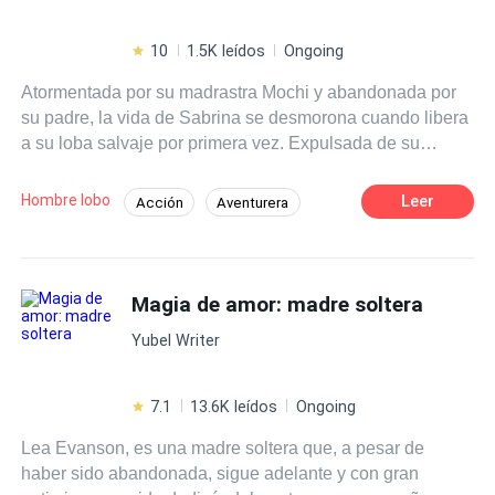
10
1.5K leídos
Ongoing
Atormentada por su madrastra Mochi y abandonada por
su padre, la vida de Sabrina se desmorona cuando libera
a su loba salvaje por primera vez. Expulsada de su
manada, es enviada a la Academia de Lobos Salvajes,
una escuela infame para lobos marginados con poderes
Hombre lobo
Leer
Acción
Aventurera
retorcidos. Esperando un infierno, Sabrina se encuentra
Pasión
Arrogante
Dominante
el primer día formando equipo con los misteriosos pero
famosos hermanos Darkshadow (Kaleb, Kael y Khemos).
Héroe / Heroína:
Campus
Venganza
Ahora está en el centro de atención, atrayendo enemigos
Magia de amor: madre soltera
Dramático
y atención no deseada. ¿Podrá sobrevivir a los peligros
Yubel Writer
de la Academia y a su creciente enamoramiento por los
taciturnos hermanos a quienes no les importa nadie...
excepto quizás ella?
7.1
13.6K leídos
Ongoing
Lea Evanson, es una madre soltera que, a pesar de
haber sido abandonada, sigue adelante y con gran