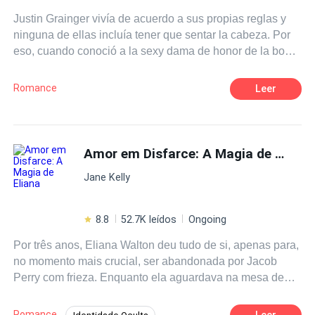
la atracción que se desencadena entre Magia y Sangre.
Justin Grainger vivía de acuerdo a sus propias reglas y
ninguna de ellas incluía tener que sentar la cabeza. Por
eso, cuando conoció a la sexy dama de honor de la boda
de su hermano, sólo pensó en seducirla y en disfrutar de
una semana de pasión sin compromisos. Pero al final de
Romance
Leer
la semana, Justin tenía la sensación de que había
perdido algo más que una amante... Hannah cayó en la
tentación que Justin le ofrecía y lo siguió en aquel
torbellino de sensaciones sabiendo que era algo
Amor em Disfarce: A Magia de Eliana
temporal... pero deseando que fuera algo más. Y sin
Jane Kelly
sospechar que podía haber consecuencias...
8.8
52.7K leídos
Ongoing
Por três anos, Eliana Walton deu tudo de si, apenas para,
no momento mais crucial, ser abandonada por Jacob
Perry com frieza. Enquanto ela aguardava na mesa de
cirurgia, a resposta dele foi gelada e cortante: — A vida
dela não tem nada a ver comigo. Cansada de lutar por
Romance
Leer