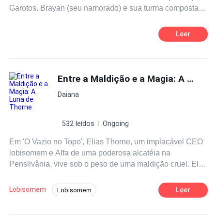
Garotos. Brayan (seu namorado) e sua turma composta
por: Wes, David e os garotos da Casa Bourbon, fazem
sua vida, pelo bem ou pelo mal, muito mais agitada do
Leer
que ele imaginava.
Entre a Maldição e a Magia: A Luna de Thorne
Daiana
532 leídos
Ongoing
Em 'O Vazio no Topo', Elias Thorne, um implacável CEO
lobisomem e Alfa de uma poderosa alcatéia na
Pensilvânia, vive sob o peso de uma maldição cruel. Ele
já conheceu sua Luna, Maressa, mas a mesma bruxa
vingativa que amaldiçoou sua mãe a tirou dele,
Lobisomem
Leer
Lobisomem
condenando-o a nunca mais encontrar outra
Segundo Casamento
Mistério
Alfa
companheira predestinada. Desde então, Elias se fechou