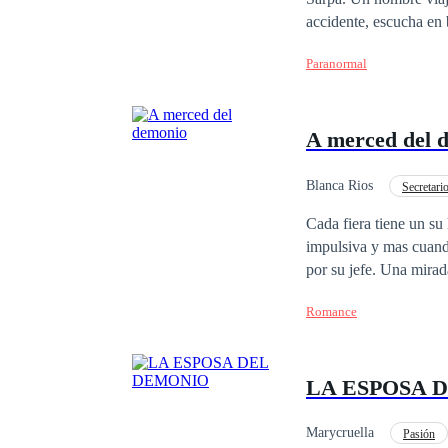
accidente, escucha en 
de mármol, realizada c
Paranormal
perdurando en el tiemp
de los hechos muchos a
las fantásticas historias salidas de la 
A merced del 
nos adentra en las más
locura.
Blanca Rios
Secretario
Traición
Pasión
Cada fiera tiene un su
impulsiva y mas cuand
por su jefe. Una mirada bastó para que se diera cuenta de lo seductor y Excitante que es estar, A Merced del
Demonio.
Romance
LA ESPOSA 
Marycruella
Pasión