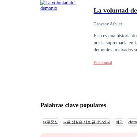
La voluntad d
Geovany Arbuez
Esta es una historia 
por la supremacía en l
demonios, malvados ser
medio de la batalla a l
Paranormal
fango. La guerra es próxima y su inicio será por la llave que es capaz de abrir el peligroso portal hacia la tierra
de los seres demoniaco
Solrack y Darckl lider
la misión de dividirla
su destino la batalla es
Palabras clave populares
여주중심
다른 성질은 서로 끌어당긴다
비극
chara