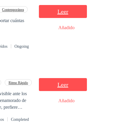
Contemporánea
Leer
portar cuántas
Añadido
eídos
Ongoing
Ritmo Rápido
Leer
isible ante los
e enamorado de
Añadido
, prefiere
e el destino les
dos
Completed
a.