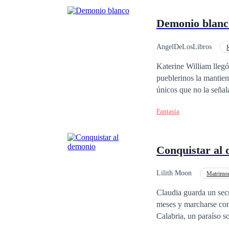
Demonio blanc
AngelDeLosLibros
Universo Alterno
Katerine William llegó
pueblerinos la mantien
únicos que no la señala
leyendas y canciones s
Fantasía
cubierta de escarcha, 
Katerine al principio 
Conquistar al
Lilith Moon
Matrimon
Claudia guarda un secr
meses y marcharse con
Calabria, un paraíso so
lo piense mejor. ¿Qué 