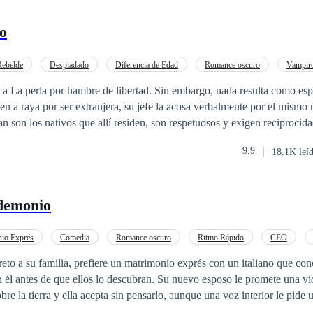
o
Rebelde
Despiadado
Diferencia de Edad
Romance oscuro
Vampir
Contemporánea
Pasión
 a La perla por hambre de libertad. Sin embargo, nada resulta como es
en a raya por ser extranjera, su jefe la acosa verbalmente por el mismo
n son los nativos que allí residen, son respetuosos y exigen reciprocidad
on sus leyes, por lo que de inmediato advierten a Katerine. La fría es 
9.9
18.1K leí
es celosa con los suyos y tiene un guardián que camina en dos piernas.
reniegue de esos cuentos, pronto descubre cuanta verdad guardan.
 demonio
io Exprés
Comedia
Romance oscuro
Ritmo Rápido
CEO
eto a su familia, prefiere un matrimonio exprés con un italiano que co
 él antes de que ellos lo descubran. Su nuevo esposo le promete una v
bre la tierra y ella acepta sin pensarlo, aunque una voz interior le pide 
encontrará en Calabria? ¿Era el paraíso prometido, o fue directo al infi