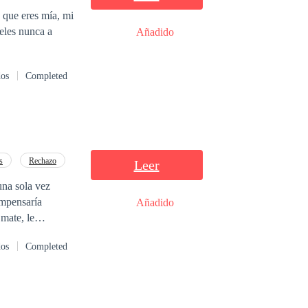
Añadido
dos
Completed
s
Rechazo
Leer
una sola vez
ompensaría
Añadido
 mate, le
ario. Hoy
dos
Completed
osibles para