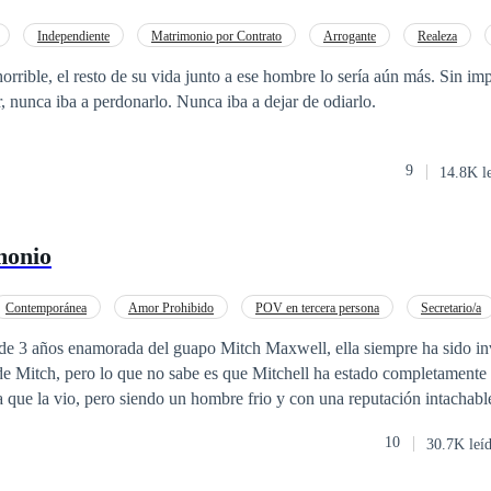
Independiente
Matrimonio por Contrato
Arrogante
Realeza
POV en primera persona
Traición
orrible, el resto de su vida junto a ese hombre lo sería aún más. Sin im
r, nunca iba a perdonarlo. Nunca iba a dejar de odiarlo.
9
14.8K l
monio
Contemporánea
Amor Prohibido
POV en tercera persona
Secretario/a
de 3 años enamorada del guapo Mitch Maxwell, ella siempre ha sido inv
de Mitch, pero lo que no sabe es que Mitchell ha estado completament
ía que la vio, pero siendo un hombre frio y con una reputación intachable
 su carácter estricto, hasta que un día, ambos tendrán que afrontar lo qu
10
30.7K leí
nce, celos, drama, eso y mucho más, nos espera en esta pequeña histori