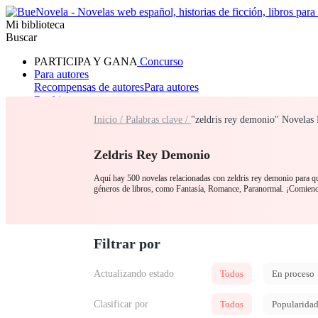
Mi biblioteca
Buscar
PARTICIPA Y GANA
Concurso
Para autores
Recompensas de autores
Para autores
Ranking
Navegar
Inicio /
Palabras clave /
"zeldris rey demonio" Novelas 
Novelas
Cuentos Cortos
Todos
Romance
Hombre lobo
Mafia
Sistema
Fantasía
Urbano
LG
Zeldris Rey Demonio
Aquí hay 500 novelas relacionadas con zeldris rey demonio para que
géneros de libros, como Fantasía, Romance, Paranormal. ¡Comien
Filtrar por
Actualizando estado
Todos
En proceso
Clasificar por
Todos
Popularida