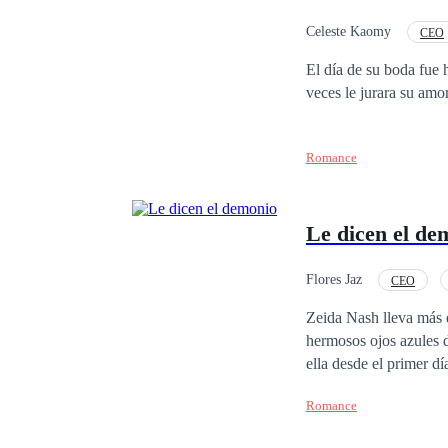
Celeste Kaomy
CEO
Poder Femenino
El día de su boda fue h
veces le jurara su amo
Romance
Le dicen el de
Flores Jaz
CEO
Relación en la Oficina
Zeida Nash lleva más 
hermosos ojos azules 
ella desde el primer d
mantener su distancia y
Romance
tiene preparado. Roma