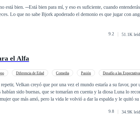
o
Poder Femenino
iente, cuando entenderás que eres mía, mi
con angeles nunca a
9.2
51.1K leí
ra el Alfa
opo
Diferencia de Edad
Comedia
Pasión
Desafío a las Expectativa
Drama
a repetir, Velkan creyó que por una vez el mundo estaría a su favor, por 
 habían sido buenas, que se tomarían en cuenta y la diosa Luna lo rec
mujer que más amó, pero la vida le volvió a dar la espalda y le quitó su
ñera el día de su cumpleaños cuatrocientos y su ascenso como Alfa legend
9.8
34.9K leí
un lobo amargado, cruel y despreocupado, se mete en todas las peleas p
encontrar con la que un día fue su Luna. Pero el cruel destino le tenía una