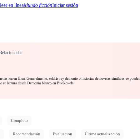
Mundo ficción
Iniciar sesión
Relacionadas
BTQ+
YA/TEEN
Paranormal
Misterio/Thriller
Oriental
Juegos
Historia
MM
 las lea en línea. Generalmente, zeldris rey demonio o historias de novelas similares se pueden
ce su lectura desde Demonio blanco en BueNovela!
Completo
d
Recomendación
Evaluación
Última actualización