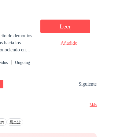
Leer
rcito de demonios
s hacia los
Añadido
 conociendo en
a oscuridad y el
eídos
Ongoing
os al fracaso,
os pantanos, con
Siguiente
da avanzan hacia
Más
way
폭스남