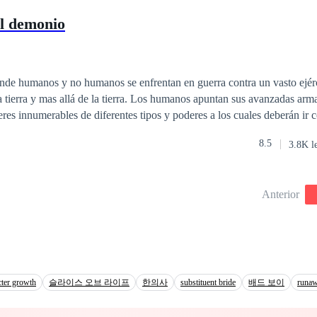
el demonio
donde humanos y no humanos se enfrentan en guerra contra un vasto ejé
a tierra y mas allá de la tierra. Los humanos apuntan sus avanzadas arma
es innumerables de diferentes tipos y poderes a los cuales deberán ir
a vez que evitan ser sorprendidos por la muerte o perder la razón entre l
8.5
3.8K l
s y desatar una guerra donde los protectores de la tierra están condenad
an los equipos de los cuales solo uno transporta la llave hacia los oscur
Anterior
 en 7 partes. El viaje ha de comenzar evadiendo al enemigo pero a medi
 inevitable.
cter growth
슬라이스 오브 라이프
한의사
substituent bride
배드 보이
runa