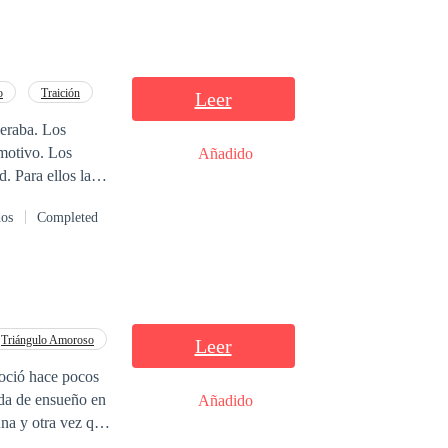
o
Traición
Leer
peraba. Los
 motivo. Los
Añadido
. Para ellos las
una montaña
dos
Completed
 Y aunque
Triángulo Amoroso
Leer
noció hace pocos
ida de ensueño en
Añadido
una y otra vez que
erno?