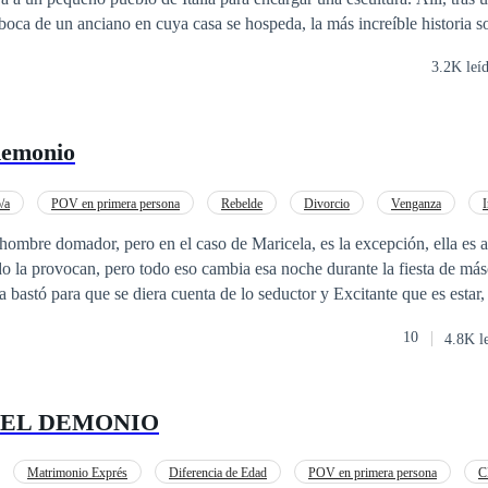
boca de un anciano en cuya casa se hospeda, la más increíble historia s
on tal perfección y destreza que cobró vida, reclamando para sí el alma
3.2K leí
o el efecto angustioso en los moradores del pueblo y de cuanta gente se
ños después. Un final inesperado nos deja con un deseo irresistible de
fértil imaginación del autor. Con un lenguaje ágil y sencillo, Leonel Sarpa
demonio
 oscuras facetas de sus personajes, movidos por el odio, la venganza, los
/a
POV en primera persona
Rebelde
Divorcio
Venganza
Poder Femenino
 hombre domador, pero en el caso de Maricela, es la excepción, ella es a
o la provocan, pero todo eso cambia esa noche durante la fiesta de má
10
4.8K l
DEL DEMONIO
Matrimonio Exprés
Diferencia de Edad
POV en primera persona
C