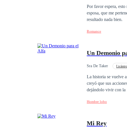
Matrimonio por Contrat
Por favor espera, esto no está bien. ─Está bien para mí, y eso es sufic
esposa, que me perteneces. Lo que no sabe Bjork apoderado el demonio es que jugar 
resultado nada bien.
Romance
Un Demonio pa
Sra De Taker
Licántr
Demonio
Luna
La historia se vuelve 
creyó que sus acciones
dejándolo vivir con la 
arrebataron a su compa
Hombre lobo
Velkan no es más que 
darle fin a su vida y volverse a 
jugada más.
Mi Rey