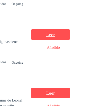
eídos
Ongoing
Leer
lgunas tiene
Añadido
eídos
Ongoing
Leer
ónima de Leonel
un extraño
Añadido