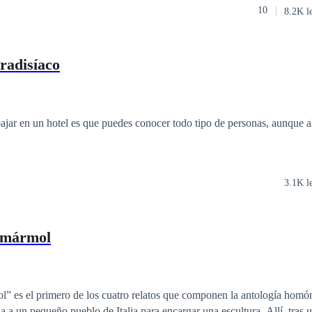
10
8.2K l
radisíaco
ajar en un hotel es que puedes conocer todo tipo de personas, aunque a
3.1K l
 mármol
” es el primero de los cuatro relatos que componen la antología hom
 a un pequeño pueblo de Italia para encargar una escultura. Allí, tras 