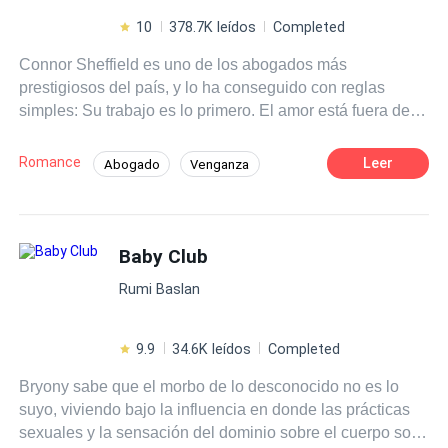
10
378.7K leídos
Completed
Connor Sheffield es uno de los abogados más
prestigiosos del país, y lo ha conseguido con reglas
simples: Su trabajo es lo primero. El amor está fuera de la
jugada, y un compromiso serio mucho menos… Sin
embargo un hombre como él no puede estar sin
Romance
Leer
Abogado
Venganza
compañía. Quizás por eso convertirse en el Sugar Daddy
Policía
Rebelde
Traición
de esa chiquilla irreverente, sexy y provocativa, es la
solución perfecta para él. Él la ve solo como una bebé,
Contemporánea
Ritmo Rápido
pero esa “Baby” tiene más de un secreto, y muchos
Baby Club
Diferencia de Edad
Romance oscuro
encantos ocultos que pondrán su mundo de cabeza.
Rumi Baslan
¿Será capaz Connor de ceder ante ella, aún en contra de
sus propias reglas? --Booktrailer en Youtube como:
BABY (Booktrailer)
9.9
34.6K leídos
Completed
Bryony sabe que el morbo de lo desconocido no es lo
suyo, viviendo bajo la influencia en donde las prácticas
sexuales y la sensación del dominio sobre el cuerpo son