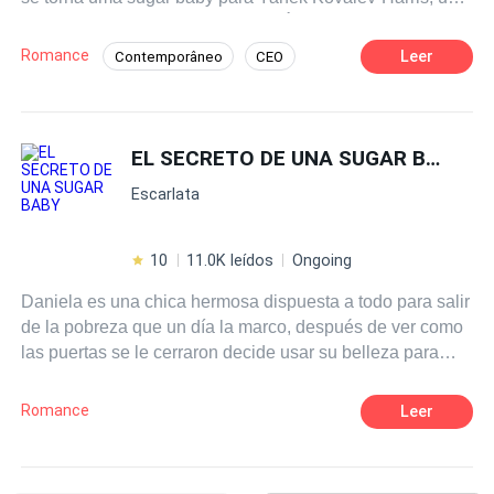
bilionário charmoso e misterioso. À medida que se
envolve com ele, Babi precisa decidir se está disposta a
Romance
Leer
Contemporâneo
CEO
arriscar seu coração em troca de uma vida mais luxuosa.
18+
Dominante
Boa Menina
Encontro às Cegas
EL SECRETO DE UNA SUGAR BABY
Aventura de Uma Noite
Amor Dói
Escarlata
10
11.0K leídos
Ongoing
Daniela es una chica hermosa dispuesta a todo para salir
de la pobreza que un día la marco, después de ver como
las puertas se le cerraron decide usar su belleza para
conseguir lo que quiere. Conquistar millonarios parecia
algo fácil hasta que uno de ellos muere y es la único
Romance
Leer
testigo de quien puede ser el asesino, ahora debe cubrir
su identidad para que su prometido y boleto de escape
Henry Sendel no se entere de su verdadera faceta. Todo