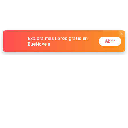
Explora más libros gratis en
Abrir
BueNovela
Hot Genres
Romance
Recursos
Hombre lobo
Palabras clave
Redes Sociales
Mafia
Búsquedas calientes