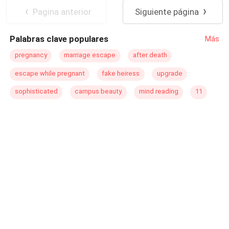
fiery personality has placed her into a situation that is
Pagina anterior
Siguiente página
forcing her to face everything she has escaped. How
much can one person endure before they give up?
Palabras clave populares
Más
pregnancy
marriage escape
after death
escape while pregnant
fake heiress
upgrade
sophisticated
campus beauty
mind reading
11