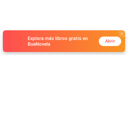
Explora más libros gratis en
Abrir
BueNovela
Hot Genres
Romance
Recursos
Hombre lobo
Palabras clave
Redes Sociales
Mafia
Búsquedas calientes