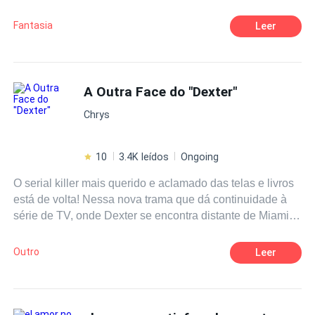
hominídeos selvagens querem levá-lo? Perto dali, um
grupo de ladrões procura por pedras encantadas que
Fantasia
Leer
valem uma fortuna. Missão simples: roubar, matar, voltar
sem contratempos, como sempre fazem. Não
imaginavam que esse dia seria diferente, que um homem
atormentado por pesadelos e sem memória, mudaria
A Outra Face do "Dexter"
suas vidas para sempre.
Chrys
10
3.4K leídos
Ongoing
O serial killer mais querido e aclamado das telas e livros
está de volta! Nessa nova trama que dá continuidade à
série de TV, onde Dexter se encontra distante de Miami e
dos holofotes, passando-se quase 1 ano de seu
desaparecimento, ele procura cultuar uma vida tranquila
Outro
Leer
longe dos crimes no leste americano. Acreditando que
seus problemas estariam resolvidos por estar longe da
agitada Miami, após algumas reviravoltas, Dexter acaba
participando de uma caçada juntamente com o FBI para