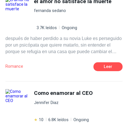
el amor no satisface la muerte
encontrar o assassino da cidade de Chesapeake.
fernanda sedano
Inspirada nos clássicos de Jeff Lindsay e Thomas Harris,
podemos acompanhar o encontro clássico de Dexter
Morgan com o Dr. Hannibal Lecter - o canibal. Os dois
3.7K leídos
Ongoing
gigantes do mundo dos assassinos em série, vivendo em
después de haber perdido a su novia Luke es perseguido
uma mesma realidade! Será capaz Dexter pôr em sua
por un psicópata que quiere matarlo, sin entender el
mesa um dos maiores vilões da literatura? Ou nesta
porque se refugia en una casa que puede cambiar el
caçada ele encontrará o verdadeiro mal que o levará para
destino de su vida, sin embargo cuando ya eres parte de
o seu fim? Venha descobrir, mas lembre-se! Não deixe
la lista de la muerte no hay forma de escapar
evidências!
Romance
Leer
Como enamorar al CEO
Jennifer Diaz
10
6.8K leídos
Ongoing