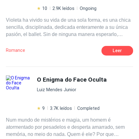
10
2.9K leídos
Ongoing
Violeta ha vivido su vida de una sola forma, es una chica
sencilla, disciplinada, dedicada enteramente a su única
pasión, el ballet. Sin de ninguna manera esperarlo,
conoce a un chico que pone su vida totalmente de
cabeza, obsequiandole nuevas experiencias, sin
Romance
Leer
embargo esos placeres vienen con un costo, un secreto,
el cual puede cambiar sus vidas para siempre.
O Enigma do Face Oculta
Luiz Mendes Junior
9
3.7K leídos
Completed
Num mundo de mistérios e magia, um homem é
atormentado por pesadelos e desperta amarrado, sem
memória, no meio do nada. Quem é ele? Por que