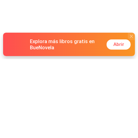
Explora más libros gratis en
Abrir
BueNovela
Hot Genres
Romance
Recursos
Hombre lobo
Palabras clave
Redes Sociales
Mafia
Búsquedas calientes