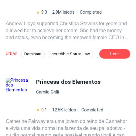
9.3
2.8M leídos
Completed
Andrew Lloyd supported Christina Stevens for years and
allowed her to achieve her dream. She had the money
and status, even becoming the renowed female CEO in
the city. Yet, on the day that marked the most important
day for her company, Christina heartlessly broke their
Urban
Leer
Dominant
Incredible Son-in-Law
engagement, dismissing Andrew for being too ordinary.
Betrayal
Face-Slapping
Knowing his worth, Andrew walked away without a trace
of regret. While everyone thought he was a failure, little
Medical Genius
Fast-Paced Plot
did they know… As the old leaders stepped down, new
Princesa dos Elementos
Drama
Contemporary
ones would emerge. However, only one would truly rise
Camila Grilli
above all!
9.1
12.5K leídos
Completed
Catherine Fairway era uma jovem do reino de Cannehor
e vivia uma vida normal na fazenda de seu pai adotivo -
ou tão normal quanto seria possível quando você é capaz