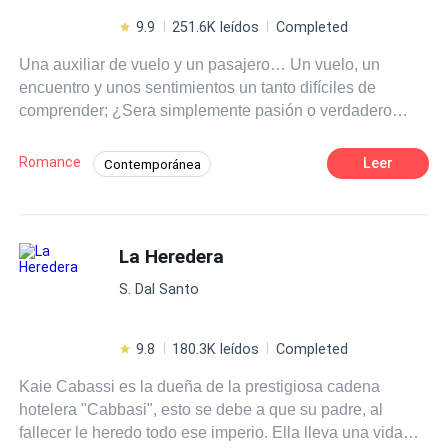
9.9
251.6K leídos
Completed
Una auxiliar de vuelo y un pasajero… Un vuelo, un
encuentro y unos sentimientos un tanto difíciles de
comprender; ¿Sera simplemente pasión o verdadero
amor? Lo único que ellos saben es que cuando están
juntos su mundo vuelve a girar. No solo el pasado de
Romance
Leer
Contemporánea
ambos provocará que descubrir lo que sienten uno por el
Diferencia de Edad
Actor / Actriz
otro sea difícil, sino que también el hecho de que Abril
sea la hija del mejor amigo del hombre que ha llegado a
Pasión
Romance oscuro
su vida a cambiarlo todo, ¿Podrán superar sus pasados?
La Heredera
Amor Prohibido
LA REPRODUCCIÓN TOTAL O PARCIAL DE ESTE
S. Dal Santo
MATERIAL QUEDA PROHIBIDA. LA HISTORIA ESTA
REGISTRADA EN SAFE CREATIVE . Copyright
9.8
180.3K leídos
Completed
Kaie Cabassi es la dueña de la prestigiosa cadena
hotelera "Cabbasi", esto se debe a que su padre, al
fallecer le heredo todo ese imperio. Ella lleva una vida