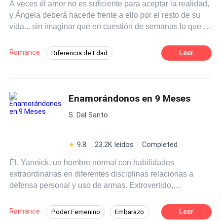
A veces él amor no es suficiente para aceptar la realidad,
y Ángela deberá hacerle frente a ello por el resto de su
vida... sin imaginar que en cuestión de semanas lo que le
ha costado tanto mantener en secreto saldrá a la luz,
haciéndola tomar decisiones que podrían separarla para
Romance
Leer
Diferencia de Edad
siempre del único que la ha amado tal cual es.
Romance oscuro
Infidelidad
CEO
Venganza
Acción
Pasión
Enamorándonos en 9 Meses
Independiente
Mujeriego
S. Dal Santo
9.8
23.2K leídos
Completed
Él, Yannick, un hombre normal con habilidades
extraordinarias en diferentes disciplinas relacionas a
defensa personal y uso de armas. Extrovertido,
carismático, y un conquistador innato. Ella, Gema
Velázquez de Cuéllar, una cantante y pianista de
Romance
Leer
Poder Femenino
Embarazo
descendencia española que es conocida gran parte del