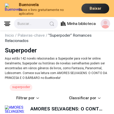
Buenovela
Baixar
Baixe o livro gratuitamente no
aplicativo
Minha biblioteca
Buscar...
Inicio /
Palavras-chave /
"Superpoder" Romances
Relacionados
Superpoder
Aqui estão 142 novels relacionadas a Superpoder para você ler online.
Geralmente, Superpoder ou histórias de novelas semelhantes podem ser
encontradas em vários gêneros de livros, como Fantasia, Paranormal,
Lobisomem. Comece sua leitura com AMORES SELVAGENS: O CONTO DA
PRINCESA E O BÁRBARO no BueNovela!
superpoder
Filtrar por
Classificar por
AMORES SELVAGENS: O CONTO DA PRINCESA E O BÁRBARO