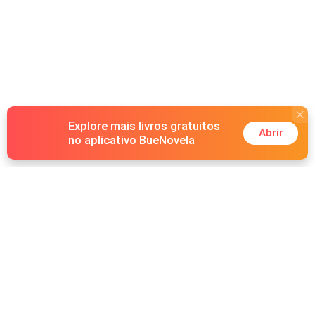
Explore mais livros gratuitos
Abrir
no aplicativo BueNovela
Hot Genres
Romance
Recursos
Lobisomem
Palavras-chave
Redes sociais