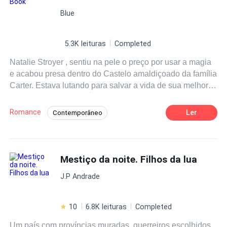
Blue
5.3K leituras
Completed
Natalie Stroyer , sentiu na pele o preço por usar a magia
e acabou presa dentro do Castelo amaldiçoado da família
Carter. Estava lutando para salvar a vida de sua melhor
amiga e do homem que ela amava quando resolveu usar
a magia para ajudar mesmo estando ciente queria pagar
Romance
Ler
Contemporâneo
um preço alto demais. Natalie mesmo sabendo que havia
Romance Sombrio
Mistério
feito por amor , acabou desistindo de viver e acabou
trancada no quarto mais alto, da torre mais alta do
Boa Menina
Superpoder
castelo. Venha reviver junto com Natalie , o famigerado
Mestiço da noite. Filhos da lua
conto " Rapunzel"
J.P Andrade
10
6.8K leituras
Completed
Um país com províncias muradas, guerreiros escolhidos