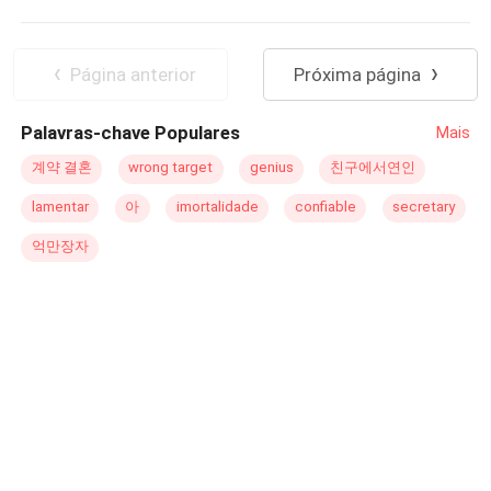
Romance Sombrio
Herdeiro/Herdeira
com Arturo Pellegrini, um lobo sedutor de presença
hipnotizante, que exala um magnetismo primal
Luna
Híbrido
Realeza
impossível de resistir. Logo quando tudo parece se
Superpoder
Gravidez
Página anterior
Próxima página
resolver entre esses dois, surge Maya, uma loba de
beleza selvagem, rejeitada pelo Rei Alfa e carregando
Palavras-chave Populares
Mais
um segredo: um bebê que pode mudar o destino de
todos. Em meio a uma paixão ardente, lendas
계약 결혼
wrong target
genius
친구에서연인
esquecidas e desafios inimagináveis, Mirella se vê
lamentar
아
imortalidade
confiable
secretary
enredada em um mundo onde o desejo e o perigo
caminham lado a lado. Destinos se entrelaçam e
억만장자
segredos são revelados. Estará Mirella pronta para
desvendar os mistérios que cercam o passado de Arturo
e Maya? Por que essa loba surge de repente mudando
tudo?