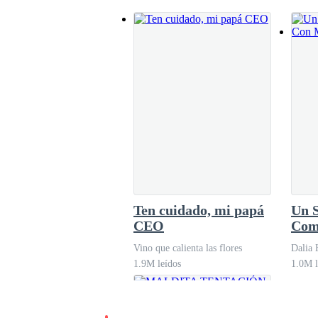
Había mas de 8 hombres muertos y un hombre con
gritando, llorando y suplicando por mi vida. Me
tenía miedo de que mate si me veía aunque a est
estúpido instinto de querer ayudar..
"Aquí vamos a morir y jamás bese a Jacob" mi co
mejor vamonos" prosiguió mi mente.
No podía irme ahora, si el chico me ve retroced
Ten cuidado, mi papá
Un 
habia nada asi que tome lo primero que vi, aga
CEO
Com
ni había tomado un arma para ser sincera ni se
espo
Vino que calienta las flores
Dalia 
1.9M leídos
1.0M l
"Esto es una locura deja que lo maten y salvaté"