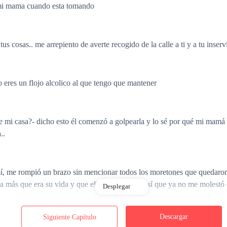
 mi mama cuando esta tomando
us cosas.. me arrepiento de averte recogido de la calle a ti y a tu inser
o eres un flojo alcolico al que tengo que mantener
de mi casa?- dicho esto él comenzó a golpearla y lo sé por qué mi mamá 
..
mí, me rompió un brazo sin mencionar todos los moretones que quedaro
a más que era su vida y que ella era la adulta así que ya no me molestó 
Desplegar
Descargar
Siguiente Capítulo
mpleto silencio, le baje a la musica ya que queria estudiar un poco y 