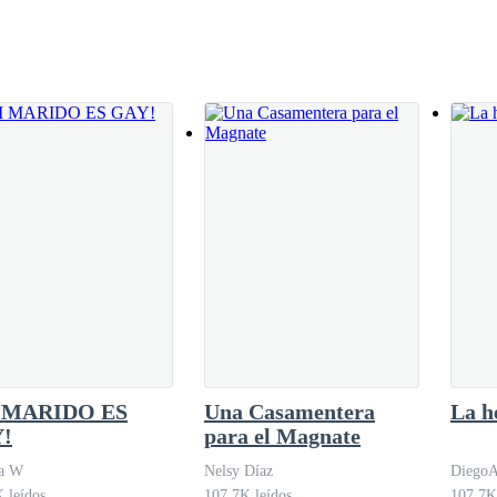
 medio aturdida me dolía el brazo pero lo peor es que estaba en shock 
a estába en el piso muerto con un agujero en su cabeza.
sesina" ya cállate conciencia.
ser el primer capítulo y pues ya arranque con un poquito de emociones..
 MARIDO ES
Una Casamentera
La h
!
para el Magnate
na W
Nelsy Díaz
DiegoA
 leídos
107.7K leídos
107.7K