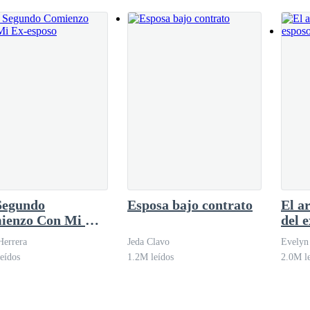
 una metralleta en su mano apuntaba a un chico que parecía tranquilo 
 metí despacito por la ventana el chico me vio pero no dijo nada mientr
as alturas mi vida es una m****a y ya no tenia nada por lo que vivir. 
nciencia a esa hora me hace querer correr, fue lo unico malo de mi vid
iendo capas le avisa al otro.. tenia que actuar rápido antes de que nota
Segundo
Esposa bajo contrato
El a
rre un arma de uno de los hombres del suelo y le apunte en la cabeza.. 
ienzo Con Mi Ex-
del 
 como funciona y ahora lo estaba haciendo, mis manos temblaban como l
so
Herrera
Jeda Clavo
Evely
eídos
1.2M leídos
2.0M l
 ya callate le decía a mi conciencia tratando de no pensar en lo que pa