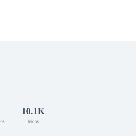
 Romance
Sci-Fi
Guerra
Otros
10.1K
los
leídos