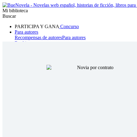
Mi biblioteca
Buscar
PARTICIPA Y GANA
Concurso
Para autores
Recompensas de autores
Para autores
Ranking
Navegar
Novelas
Cuentos Cortos
Todos
Romance
Hombre lobo
Mafia
Sistema
Fantasía
Urbano
LG