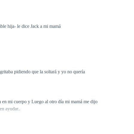
vible hija- le dice Jack a mi mamá
gritaba pidiendo que la soltará y yo no quería
n en mi cuerpo y Luego al otro día mi mamá me dijo
en ayudar..
luego ver si bajo a cenar cuando se duerman por que