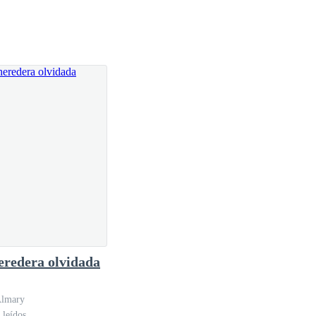
por qué me salpicó un poco de sangre por toda la
 espero voten y comenten si les gusto y ojalá
eredera olvidada
lmary
 leídos