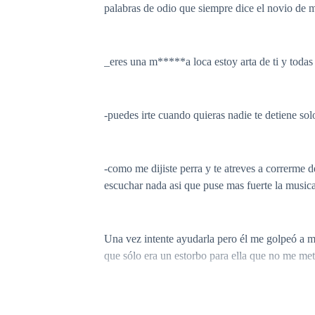
palabras de odio que siempre dice el novio de
_eres una m*****a loca estoy arta de ti y todas t
-puedes irte cuando quieras nadie te detiene sol
-como me dijiste perra y te atreves a correrme 
escuchar nada asi que puse mas fuerte la musica
Una vez intente ayudarla pero él me golpeó a 
que sólo era un estorbo para ella que no me met
No se cuanto tiempo paso pero todo estaba en co