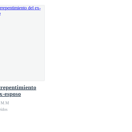
Dada la situación en la que estaba yo estaría
as que el que tenía el arma no me noto por suerte
Sentía mucho miedo igual no lo voy a negar, yo y mi
a... no valia la pena morir sin haberlo besado "
ran mi presencia busque con que golpearlo pero no
rrepentimiento
nunca en mi vida Había apuntado en la cabeza a nadie
ex-esposo
ocas de los nervios que tenia
n M.M
eídos
saba