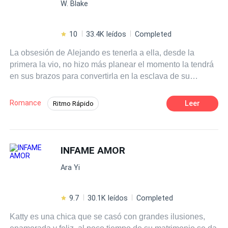
W. Blake
bueno así parecía ser. ¿Podrán superar todo el pasado,
inseguridades y problemas que los agobian para disfrutar
de un Amor Verdadero?
10
33.4K leídos
Completed
La obsesión de Alejando es tenerla a ella, desde la
primera la vio, no hizo más planear el momento la tendrá
en sus brazos para convertirla en la esclava de su
obsesión, un sentimiento mucho más fuerte el .
Romance
Leer
Ritmo Rápido
Universo Alterno
Romance oscuro
POV en primera persona
Traición
INFAME AMOR
Identidad oculta
Mafia
Chica mala
Ara Yi
9.7
30.1K leídos
Completed
Katty es una chica que se casó con grandes ilusiones,