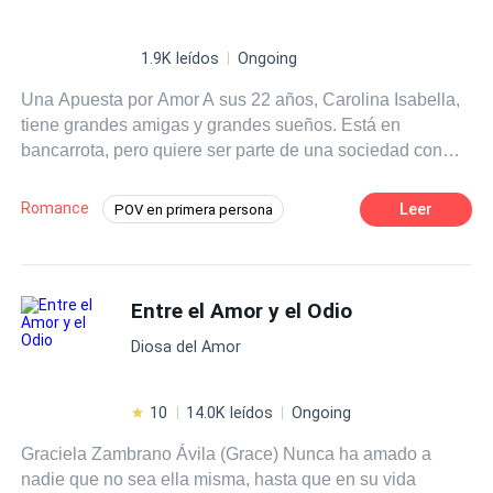
1.9K leídos
Ongoing
Una Apuesta por Amor A sus 22 años, Carolina Isabella,
tiene grandes amigas y grandes sueños. Está en
bancarrota, pero quiere ser parte de una sociedad con
sus amigas al no tener el dinero para su parte de la
cafetería, en un giro inesperado del destino, sus amigas
Romance
Leer
POV en primera persona
le hacen una propuesta, tiene que ganar una apuesta,
Amor dulce
Amor Puro
Chica buena
tiene que ganarse el amor de un multimillonario chico
que un día va a visitar la cafetería. Después de una
Chico malo
Primer Amor
noche de pasión ella se interesa por el chico, pero sabe
Entre el Amor y el Odio
que tiene que ganar esa apuesta. Axel David, es un chico
Diosa del Amor
de 28 años muy entusiasta, que el día que le pide
matrimonio a su novia, esta le confiesa que está saliendo
con otro, pero que quiere estar con los dos, pero él se
10
14.0K leídos
Ongoing
enfurece y termina por completo el noviazgo, ahora no
Graciela Zambrano Ávila (Grace) Nunca ha amado a
podrá cobrar esa herencia que su padre le ha prometido.
nadie que no sea ella misma, hasta que en su vida
Dolido se va a otra ciudad donde conoce a una linda