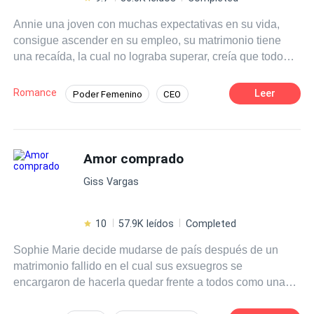
paloma. Era una maldita bomba a la que nadie, ni
Annie una joven con muchas expectativas en su vida,
siquiera su padre, había podido controlar jamás. Él se ha
consigue ascender en su empleo, su matrimonio tiene
sumido en la oscuridad, y ella está llena de demonios. La
una recaída, la cual no lograba superar, creía que todo
pregunta es: ¿Cuánto tardará en arder ese infierno?
iba bien, hasta que alguien del pasado vuelve para
cambiarle su vida para siempre, ¿será ella capaz de
Romance
Leer
Poder Femenino
CEO
sobrellevarlo? y lo más importante aún, ¿se puede volver
Perdón
Rebelde
a amar luego de vivir en el mismísimo infierno?
POV en primera persona
Amor comprado
Amor de casados
Contemporánea
Arrepentimiento
Giss Vargas
10
57.9K leídos
Completed
Sophie Marie decide mudarse de país después de un
matrimonio fallido en el cual sus exsuegros se
encargaron de hacerla quedar frente a todos como una
cazafortunas, para encubrir que su hijo únicamente se