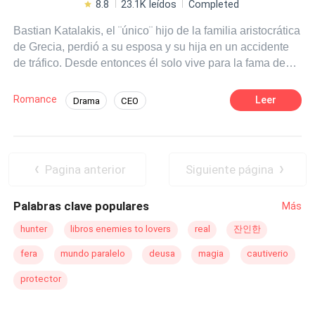
8.8
23.1K leídos
Completed
Bastian Katalakis, el ¨único¨ hijo de la familia aristocrática
de Grecia, perdió a su esposa y su hija en un accidente
de tráfico. Desde entonces él solo vive para la fama de
Katalakis y cree que nunca va a enamorarse de otra
mujer. Hasta un día su primo Athan Katalakis le trae una
Romance
Leer
Drama
CEO
mujer como regalo de su cumpleaños: Violeth Jones, una
Diferencia de Edad
Identidad oculta
mujer hermosa, amable que le atrae a Bastian en su
primera vista, pero también su padre causó el accidente.
Aventurera
Comedia
Venganza
Athan Katalakis, el ̈ oveja negra ̈ de la familia, el único
Pagina anterior
Siguiente página
objetivo de su vida es destruir la vida de Bastian. Esta
vez, Athan invita a Bastian a un juego dulce pero
Palabras clave populares
Más
peligroso. La apuesta es la vida de Violeth y lo más
importante es no enamorarse…
hunter
libros enemies to lovers
real
잔인한
fera
mundo paralelo
deusa
magia
cautiverio
protector