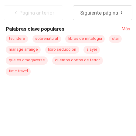
quién intencionalmente la ha hecho acudir a él por
Diferencia de Edad
Pasión
Venganza
ayuda.
Rebelde
CEO
Independiente
Pagina anterior
Siguiente página
Palabras clave populares
Más
tsundere
sobrenatural
libros de mitologia
star
mariage arrangé
libro seduccion
slayer
que es omegaverse
cuentos cortos de terror
time travel