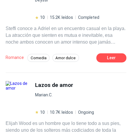
10
15.2K leídos
Completed
Steffi conoce a Adriel en un encuentro casual en la playa.
La atracción que sienten es mutua e inevitable, esa
noche ambos conocen un amor intenso que jamás
creyeron encontrar. Pero, el destino les tiene preparado
una ingrata sorpresa. Él es el novio de su hermana y ella
Romance
Leer
Comedia
Amor dulce
tendrá que luchar con su corazón para evitar ese sinfín de
Profesor
Romance oscuro
emociones que le provoca el tenerlo cerca. La traición y
ese fuerte deseo de ceder ante la pasión que ambos han
Diferencia de Edad
Despiadado
despertado con ese primer beso, han abierto las puertas
Lazos de amor
Trillizos
Traición
Amor Prohibido
a un secreto compartido del que anhelan escapar. ¿Qué
Marian.C.
podría salir mal en esta lucha por no dejarse llevar por el
corazón?
10
10.7K leídos
Ongoing
Elijah Wood es un hombre que lo tiene todo a sus pies,
siendo uno de los solteros más codiciados de toda la