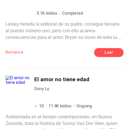
5.1K leídos
Completed
Lesley hereda la editorial de su padre, consigue llevarla
al puesto número uno, pero con ello acarrea
consecuencias para el amor. Bryan su novio de toda la
vida termina con la relación, ya que considera
innecesario tanto trabajo. Por otro lado está su amigo
Romance
Leer
Abraham, él se encargará de que Lesley levante sus
ánimos con la ayuda de su madre, y para ello la
embaucaran en una aventura increíble en la cual se
encontrará con Robert, un empresario del mundo de la
El amor no tiene edad
hostelería. ¿Te atreves a unirte al viaje? ¿Crees que
Sony Lu
Lesley encontrará el amor?
10
11.4K leídos
Ongoing
Ambientada en el tiempo contemporaneo, en Nueva
Zelanda, trata la historia de Sunny Van Der Veer, quien