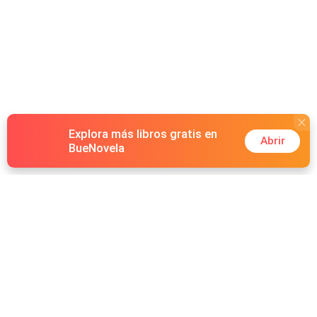
Explora más libros gratis en
Abrir
BueNovela
Hot Genres
Romance
Recursos
Hombre lobo