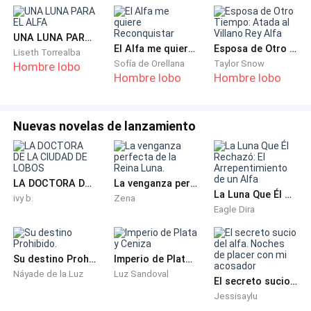
es todo", dijo ella, chocando su botella con la mía y
dando un gran trago.
UNA LUNA PARA EL ALFA
El Alfa me quiere Reconquistar
Esposa de Otro Tiempo: Atada al Villano Rey Alfa
Liseth Torrealba
Sofía de Orellana
Taylor Snow
Hombre lobo
Hombre lobo
Hombre lobo
Nuevas novelas de lanzamiento
LA DOCTORA DE LA CIUDAD DE LOBOS
La venganza perfecta de la Reina Luna.
La Luna Que Él Rechazó: El Arrepentimiento de un Alfa
ivy b.
Zena
Eagle Dira
Su destino Prohibido.
Imperio de Plata y Ceniza
Náyade de la Luz
Luz Sandoval
El secreto sucio del alfa. Noches de placer con mi acosador
Jessisaylu