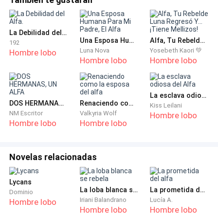
Durante una pausa en el juego, le envié un mensaje a
Justin: "¿Y bien? ¿Vamos a anunciarlo?".
La Debilidad del Alfa.
Desde una esquina del lugar, observé cómo él sacaba
Una Esposa Humana Para Mi Padre, El Alfa
Alfa, Tu Rebelde Luna Regresó Y... ¡Tiene Mellizos!
192
su móvil, leía el mensaje y volvía a guardarlo en el
Luna Nova
Yosebeth Kaori 💚
Hombre lobo
Hombre lobo
Hombre lobo
bolsillo. Me miró y sutilmente se encogió de hombros,
luego volvió a su juego como si ni siquiera me
conociera.
La esclava odiosa del Alfa
DOS HERMANAS, UN ALFA
Renaciendo como la esposa del alfa
Kiss Leilani
"¿Estás bien?", preguntó Jessica al acercarse a mí con
NM Escritor
Valkyria Wolf
Hombre lobo
Hombre lobo
Hombre lobo
una cerveza más en la mano para ofrecerme.
Me encogí de hombros y me acabé la cerveza que
Novelas relacionadas
tenía en la mano. "No soy muy fiestera, eso es todo",
dije yo.
Lycans
La loba blanca se rebela
La prometida del alfa
Dominio
Jessica frunció los labios y me dio la otra cerveza.
Iriani Balandrano
Lucía A.
Hombre lobo
Hombre lobo
Hombre lobo
"Solo necesitas un poco de valentía del alcohol, eso