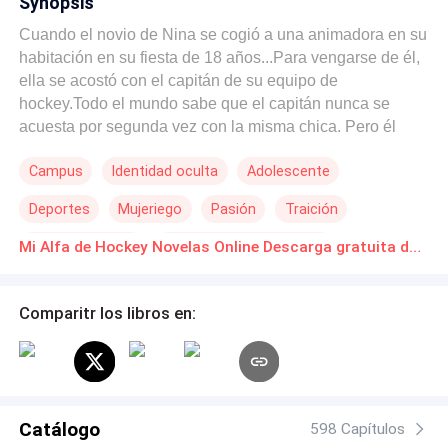
Synopsis
Cuando el novio de Nina se cogió a una animadora en su
habitación en su fiesta de 18 años...Para vengarse de él,
ella se acostó con el capitán de su equipo de
hockey.Todo el mundo sabe que el capitán nunca se
acuesta por segunda vez con la misma chica. Pero él
desea tener a Nina todas las noches... y todo el mundo lo
Campus
Identidad oculta
Adolescente
sabe también...
Deportes
Mujeriego
Pasión
Traición
Poder Femenino
POV en primera persona
Mi Alfa de Hockey Novelas Online Descarga gratuita de PDF
Comparitr los libros en:
Catálogo
598 Capítulos