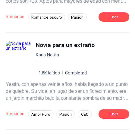
cortos son +18, Aptos para mayores de edad con mente
abierta.
Romance
Leer
Romance oscuro
Pasión
Amor y odio
CEO
Chica buena
Identidad oculta
Amor Prohibido
Novia para un extraño
De Odio al Amor
Amor Secreto
Karla Nesta
1.8K leídos
Completed
Yestin, con apenas veinte años, había llegado a un punto
de quiebre. Su vida, en lugar de ser un florecimiento, era
un jardín marchito bajo la constante sombra de su madre.
La prostituta más cotizada del club nocturno donde viven
ambas. Las palabras de su madre, eran más afiladas que
Romance
Leer
Amor Puro
Pasión
CEO
cuchillos, y los silencios, más pesados que losas, habían
Chica buena
Rebelde
sido su pan de cada día desde que podía recordar. Cada
gesto, cada mirada, cada respiración de su progenitora
Matrimonio por Contrato