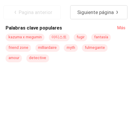
Pagina anterior
Siguiente página
Palabras clave populares
Más
kazuma x megumin
아티스트
fugir
fantasía
friend zone
milliardaire
myth
fulmegante
amour
detective