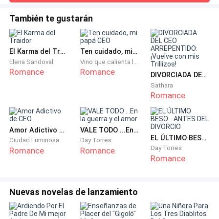
Cuéntame sobre ello —respondí.Coloqué el teléfono entre
mi oreja y el hombro mientras me servía un café.—¿Qué
—¿Qué quieres? —preguntó.
También te gustarán
pasó?—Pensé que íbamos a tomar la ruta segura.—Sus
abogados y su novia son terribles consejeros, debo
Tres años atrás habría dicho «a ti». Lo habría dicho en
confesarlo.—Empezaré a preparar los documentos y
El Karma del Traidor
Ten cuidado, mi papá CEO
voz baja, probablemente con lágrimas que era
necesitaré toda la información que pueda
Elena Sandoval
Vino que calienta las flores
demasiado orgullosa para dejar caer, y él habría
Romance
Romance
DIVORCIADA DEL CEO ARREPENTIDO: ¡Vuelve con mis Trillizos!
mirado a través de mí como la luz del sol atraviesa el
Sathara
cristal: tocando nada, sin dejar rastro de que alguna
Romance
vez estuvo allí. Pero esa versión de mí había estado
muriendo en silencio desde hacía tiempo;
simplemente no había anunciado el funeral.
Amor Adictivo de CEO
VALE TODO ...En la guerra y el amor
EL ÚLTIMO BESO... ANTES DEL DIVORCIO
Ciudad Luminosa
Day Torres
Day Torres
Romance
Romance
—Quiero lo que me corresponde —dije.
Romance
—El acuerdo prenupcial detalla tu liquidación.
Nuevas novelas de lanzamiento
—El acuerdo prenupcial —lo interrumpí con suavidad—
fue redactado por tus abogados, para tu beneficio,