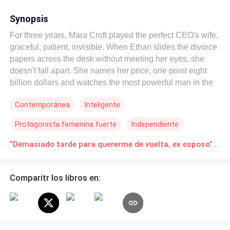
Synopsis
For three years, Mara Croft played the perfect CEO's wife,
graceful, patient, invisible. When Ethan slides the divorce
papers across the desk without meeting her eyes, she
doesn't fall apart. She names her price, one point eight
billion dollars and watches the most powerful man in the
city agree without blinking. To him, she was never the
Contemporánea
Inteligente
woman he wanted. Just the one he settled for, and settling
has a price. What he doesn't know is that Mara isn't just
Protagonista femenina fuerte
Independiente
leaving. She's disappearing with a secret that will destroy
everything he thinks he knows about their marriage. But
Segunda Oportunidad
Divorcio
Embarazo
“Demasiado tarde para quererme de vuelta, ex esposo” Novelas Online Descarga gratuita de PDF
when a clinic receipt surfaces and his lawyers start
making calls, the clean exit he paid for begins to unravel.
The woman he dismissed as a quiet, lovesick wife has
Comparitr los libros en:
been three steps ahead of him the entire time. He let her
go once, he won't make that mistake again. Some exits
come with consequences neither of them saw coming.