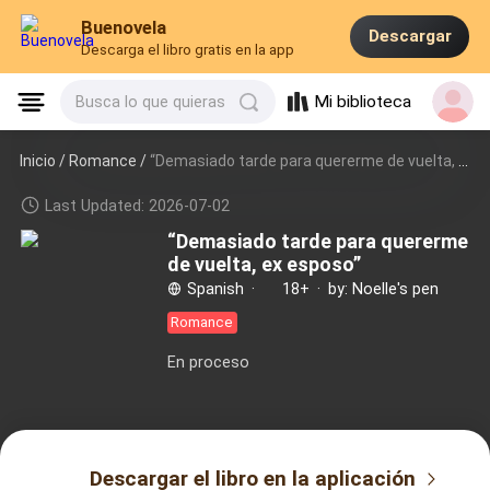
Buenovela
Descargar
Descarga el libro gratis en la app
Mi biblioteca
Busca lo que quieras
Inicio /
Romance
/
“Demasiado tarde para quererme de vuelta, ex esposo”
Last Updated: 2026-07-02
“Demasiado tarde para quererme
de vuelta, ex esposo”
Spanish
·
18+
·
by: Noelle's pen
Romance
En proceso
Descargar el libro en la aplicación