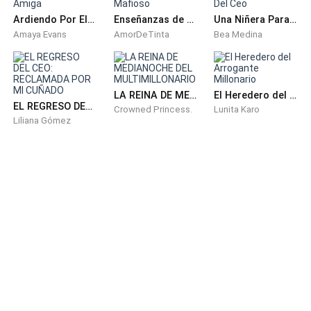
cuando yo tenía veinticuatro años y estaba
Ardiendo Por El Padre De Mi mejor Amiga
Enseñanzas de Placer del "Gigoló" Mafioso
Una Niñera Para Los Tres Diablitos Del Ceo
demasiado enamorada de ti como para leer la letra
Amaya Evans
AmorDeTinta
Bea Medina
pequeña. —Incliné la cabeza—. Ahora lo he leído con
detenimiento.
LA REINA DE MEDIANOCHE DEL MULTIMILLONARIO
El Heredero del Arrogante Millonario
Algo cambió en su expresión, un tensarse alrededor
EL REGRESO DEL CEO: RECLAMADA POR MI CUÑADO
Crowned Princess.
Lunita Karo
de los ojos.
Liliana Gómez
—Dime un número —dijo.
—Mil ochocientos millones.
La habitación se quedó quieta.
Ethan me miró fijamente. Observé la incredulidad
recorrer su rostro como el clima: primero confusión,
luego una fría ira creciente que mantuvo atada detrás