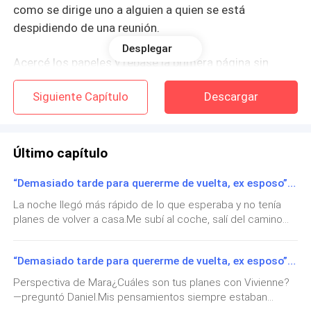
como se dirige uno a alguien a quien se está
despidiendo de una reunión.
Desplegar
Acercé los papeles y repasé la primera página sin
leerla realmente. Mis manos estaban firmes. Estaba
Siguiente Capítulo
Descargar
orgullosa de eso, más orgullosa de lo que había
estado de nada en mucho tiempo.
—Tu padre va a tener preguntas —dije.
Último capítulo
“Demasiado tarde para quererme de vuelta, ex esposo” CAPÍTULO 10: Punto de quiebre
Él se giró ligeramente, lo justo para mostrarme su
mandíbula.
La noche llegó más rápido de lo que esperaba y no tenía
planes de volver a casa.Me subí al coche, salí del camino
de entrada y el motor rugió al encenderse. Sin un destino
—Yo me encargaré de mi padre.
específico en mente, conduje sin rumbo por la
“Demasiado tarde para quererme de vuelta, ex esposo” CAPÍTULO 9:Bajo Presión
ciudad.Aferraba con fuerza el volante mientras atravesaba
—¿De la misma forma en que te encargaste de la
las bulliciosas calles, perdida en mis
Perspectiva de Mara¿Cuáles son tus planes con Vivienne?
fusión Henderson? —Mantuve la voz ligera—. Eso
pensamientos.Necesitaba aire, espacio y unos momentos
—preguntó Daniel.Mis pensamientos siempre estaban
lejos de las ideas que consumían mi mente.Las calles se
tardó ocho meses y una cena que todavía no te ha