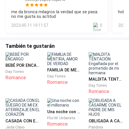
solo que ella murió hace tres años, en línea de
también.—No, quiero tenerlos conmigo —protestó.—Tienes
toda la vida para tenerlos, y a ellos no le sirve una mamá a
sucesión nos corresponde a los dos —hablaba
me da bronca milagros la verdad que se pasa.
hola l
medias. —Milagros accedió.—Querrán comer, ¿y si no los
apretando los dientes, mientras Logan miraba la
no me gusta su actitud
escuchó?—Los monitores están dormidos, me llevaré uno a
escena a unos pasos.
2023-05-11 19:11:57
0
2023-
la cocina, si no los escuchas, te vendré a despertar.—¿D
—Eso no puede ser cierto —exclamó la chica con los
ojos anegados de lágrimas y la voz entrecortada.
También te gustarán
—¿Qué sucede, Mili? —Se escuchó una voz femenina
BEBÉ POR ENCARGO
desde la puerta de la cocina—. ¿Está… todo bien? —
FAMILIA DE MENTIRA, AMOR DE VERDAD
Day Torres
interrogó pausadamente.
Day Torres
Romance
MALDITA TENTACIÓN. Engañada por el prometido de mi hermana
Romance
Day Torres
—No —respondió su amiga a punto de llorar.
Romance
—¿Qué pasó? —vio detenidamente a los dos rubios
extraños que se encontraban con su mejor amiga—.
Una noche con el millonario
¿Y ustedes quiénes son?
Flor M. Urdaneta
CASADA CON EL SUEGRO DE MI EX. ATERRIZAJE EN EL CORAZÓN
OBLIGADA A CASARME CON EL PADRE DE MIS HIJOS
Romance
Jeda Clavo
Pandora