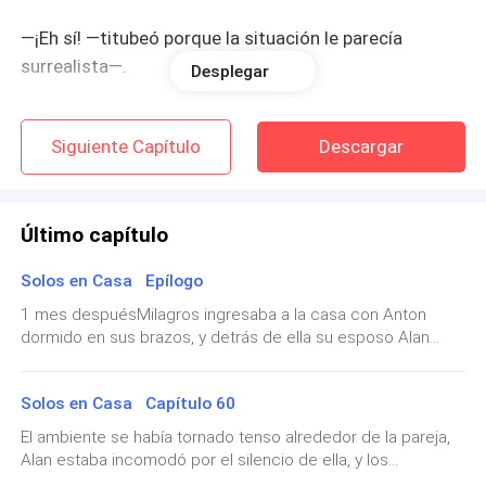
—¡Eh sí! —titubeó porque la situación le parecía
surrealista—.
Desplegar
—¿Es tu casa? —preguntó señalando el inmueble.
Siguiente Capítulo
Descargar
—Hace poco adquirí la casa y estoy haciendo el
estreno con amigos. ¿Son de la policía? ¿La música
está alta?
Último capítulo
Solos en Casa Epílogo
—¡Ven aquí!
1 mes despuésMilagros ingresaba a la casa con Anton
dormido en sus brazos, y detrás de ella su esposo Alan
La tomó del brazo y la llevó directo a la cocina casi
quien cargaba a Martina. La joven lo miró con amor y él le
arrastrándola mientras ella intentaba zafarse.
devolvió el gesto con una sonrisa, tras darle un beso en los
Solos en Casa Capítulo 60
labios decidió romper el silencio.—Iré por el equipaje en lo
—Suéltame, te dije. —Forcejeó y él la soltó—. ¿Qué
que acuestas a los mellizos.—No hace falta que vayas
El ambiente se había tornado tenso alrededor de la pareja,
demonios te pasa? ¿Quién eres?
ahora, tenemos tiempo —acotó agotada dejándose caer
Alan estaba incomodó por el silencio de ella, y los
sobre el sofá.—Tomará unos minutos, además debo cerrar
presentes estaban expectantes por una respuesta. Sara se