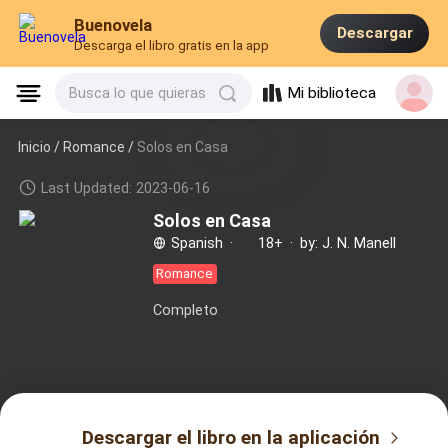
Buenovela
Descargar
Descarga el libro gratis en la app
Mi biblioteca
Busca lo que quieras
Inicio /
Romance
/
Solos en Casa
Last Updated: 2023-06-16
Solos en Casa
Spanish
·
18+
·
by: J. N. Manell
Romance
Completo
Descargar el libro en la aplicación