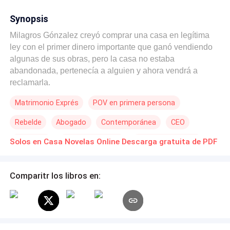
Synopsis
Milagros Gónzalez creyó comprar una casa en legítima
ley con el primer dinero importante que ganó vendiendo
algunas de sus obras, pero la casa no estaba
abandonada, pertenecía a alguien y ahora vendrá a
reclamarla.
Matrimonio Exprés
POV en primera persona
Rebelde
Abogado
Contemporánea
CEO
Venganza
Romance oscuro
Diferencia de Edad
Solos en Casa Novelas Online Descarga gratuita de PDF
Comparitr los libros en: