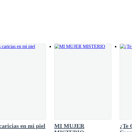
us respectivos trabajos, mientras ella se dedica a limpiar la casa, tender
ncluso la limpieza de la casa.
ono la saca de sus tareas, al revisar la pantalla ve que es Rafael, su supe
 al menos cuando no estemos en el trabajo – dice con su característica 
caricias en mi piel
MI MUJER
¿Te 