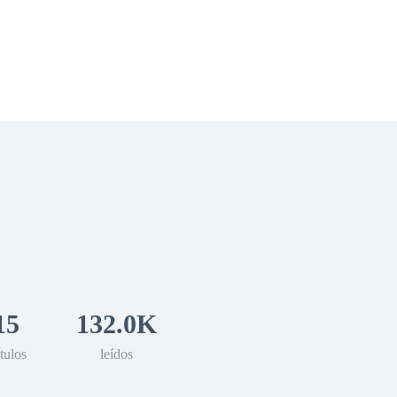
 Romance
Sci-Fi
Guerra
Otros
15
132.0K
tulos
leídos