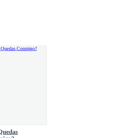
 las camas y buscar la ropa sucia para ponerla a lavar,
rvisor.
voz alegre -.
Quedas