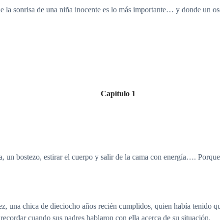
de la sonrisa de una niña inocente es lo más importante… y donde un osc
Capítulo 1
ma, un bostezo, estirar el cuerpo y salir de la cama con energía…. Porq
, una chica de dieciocho años recién cumplidos, quien había tenido que
 recordar cuando sus padres hablaron con ella acerca de su situación.