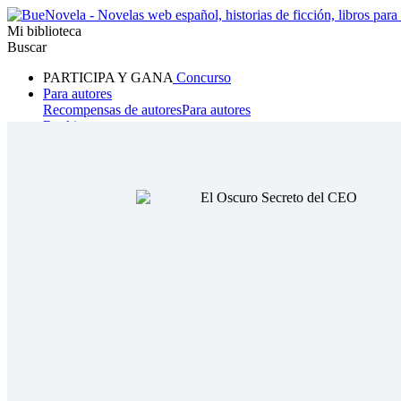
Mi biblioteca
Buscar
PARTICIPA Y GANA
Concurso
Para autores
Recompensas de autores
Para autores
Ranking
Navegar
Novelas
Cuentos Cortos
Todos
Romance
Hombre lobo
Mafia
Sistema
Fantasía
Urbano
LG