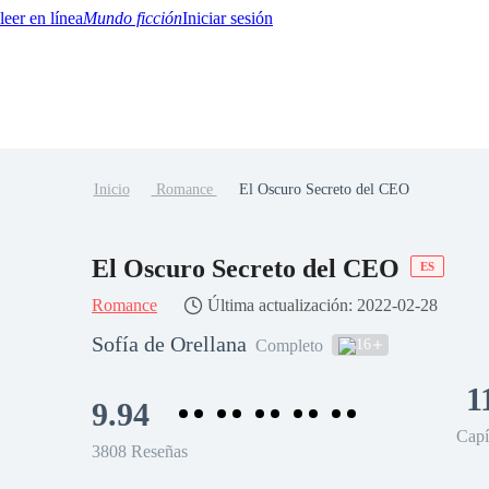
Mundo ficción
Iniciar sesión
Inicio
Romance
El Oscuro Secreto del CEO
BTQ+
YA/TEEN
Paranormal
Misterio/Thriller
Oriental
Juegos
Historia
MM
El Oscuro Secreto del CEO
ES
Romance
Última actualización: 2022-02-28
Sofía de Orellana
16
Completo
1
9.94
Capí
3808 Reseñas