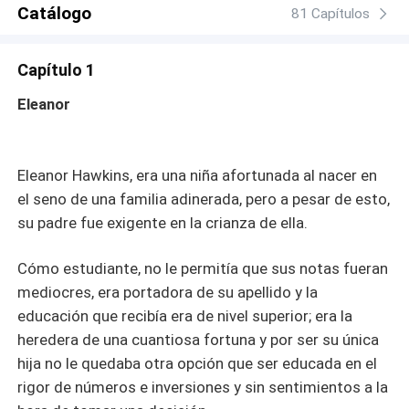
años después de estar casada con Merritt Downey solo
Catálogo
81 Capítulos
por poder y dinero, en un evento social, pasada de copas
se enreda sexualmente con Calvin Foster, un joven socio
Capítulo 1
del consorcio Downey éste hombre es extremadamente
guapo, doce años menor que ella. El joven millonario se
Eleanor
enamora perdidamente de Eleanor, pero ella lo detesta,
en especial porque le hace tener sentimientos
románticos, algo que siempre le ha parecido una
Eleanor Hawkins, era una niña afortunada al nacer en
cursilería, el que este chico le haga sentir vulnerable, no
el seno de una familia adinerada, pero a pesar de esto,
le gusta para nada, por eso lo evita a toda costa y huye
de él como si Calvin fuera una plaga. Habrá lucha de
su padre fue exigente en la crianza de ella.
poder, intrigas, pasión y celos, pero finalmente triunfará el
amor, que a pesar de la diferencia de edad, dejan atrás lo
Cómo estudiante, no le permitía que sus notas fueran
prohibido, los tabúes y la presión social, para vivir su
mediocres, era portadora de su apellido y la
historia de amor.
educación que recibía era de nivel superior; era la
heredera de una cuantiosa fortuna y por ser su única
hija no le quedaba otra opción que ser educada en el
rigor de números e inversiones y sin sentimientos a la