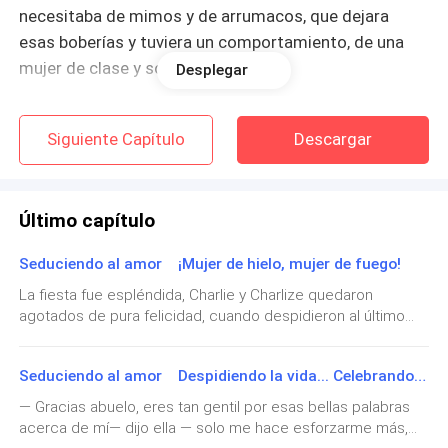
necesitaba de mimos y de arrumacos, que dejara
esas boberías y tuviera un comportamiento, de una
mujer de clase y sociedad.
Desplegar
Alexia solo sonreía y meneaba la cabeza en gesto de
Siguiente Capítulo
Descargar
resignación, pues sabía que Eleanor era en carácter, la
viva estampa de su padre, solo heredó de ella su
extraordinaria belleza, que era lo que había cautivado
Último capítulo
a Alfred, solo cuando ella tenía diecisiete años.
Seduciendo al amor ¡Mujer de hielo, mujer de fuego!
Eleanor, era extraordinaria en todo lo que se proponía,
La fiesta fue espléndida, Charlie y Charlize quedaron
le encantaba montar a caballo y lo hacía con destreza,
agotados de pura felicidad, cuando despidieron al último
caminaba apenas con sus doce años con una
amiguito, se sentían satisfechos.— ¡Gracias mamá y papá
elegancia y su cuerpo, el cual ya se perfilaba hermoso,
por éste día tan lindo!— dijo la niña.— ¡Si mamita, estuvo
era grácil y muy atlético, a esa edad, con suaves
Seduciendo al amor Despidiendo la vida... Celebrando la vida
todo muy lindo!— dijo Charlie ahora— ¡Ya quiero volver a
cumplir años!— ¡Bueno debemos esperar hermano!— dijo la
curvas muy definidas.
— Gracias abuelo, eres tan gentil por esas bellas palabras
niña— porque va a tardar.— ¡Si, lo sé!— dijo el niño— pero
acerca de mí— dijo ella — solo me hace esforzarme más,
quiero muchas fiestas de cumpleaños.Todos rieron ante la