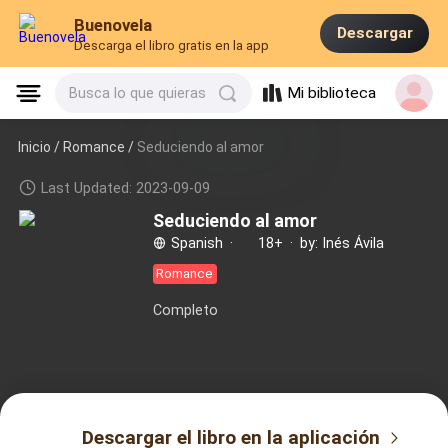
Buenovela
Descargar
Descarga el libro gratis en la app
Mi biblioteca
Busca lo que quieras
Inicio /
Romance
/
Seduciendo al amor
Last Updated: 2023-09-09
Seduciendo al amor
Spanish
·
18+
·
by: Inés Ávila
Romance
Completo
Descargar el libro en la aplicación