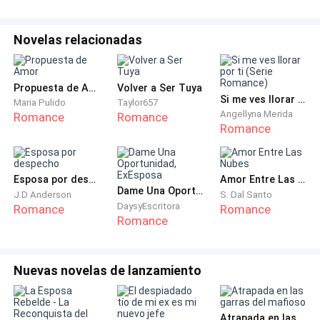
cercanos, que sumarían unas veinte personas.
Esa mañana, llenaron el patio de flores y todos se
Novelas relacionadas
sentían festivos, pues la pequeña patrona estaba
arribando a sus hermosos doce años. Su padre había,
Propuesta de Amor
Volver a Ser Tuya
a pesar de ella, organizado algo hermoso y lleno de
Si me ves llorar por ti (Serie Romance)
Maria Pulido
Taylor657
alegría.
Angellyna Merida
Romance
Romance
Romance
— Quiero que disfrutes de tu cumpleaños mi princesa,
todo esto y más, un día será tuyo, y ya no habrá
Esposa por despecho
Amor Entre Las Nubes
tiempo de disfrutar sencillamente, así que, antes que
Dame Una Oportunidad, ExEsposa
J.D Anderson
S. Dal Santo
se te vaya la niñez, disfruta, porque la vida de
DaysyEscritora
Romance
Romance
Romance
negocios que te espera es dura e implacable— Alfred
le dijo ésto lleno de orgullo por su hermosa heredera.
Nuevas novelas de lanzamiento
— Está bien papá— dijo besándolo con ternura en una
de sus mejillas— prometo disfrutar, pero no más
fiestas de cumpleaños, por favor.
Atrapada en las garras del mafioso