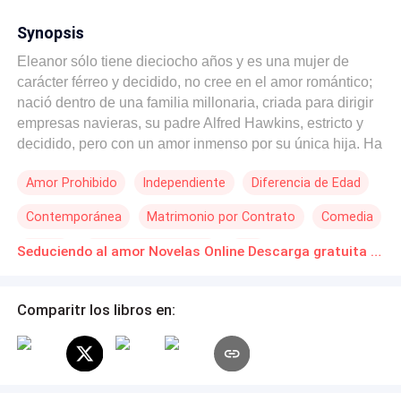
Synopsis
Eleanor sólo tiene dieciocho años y es una mujer de
carácter férreo y decidido, no cree en el amor romántico;
nació dentro de una familia millonaria, criada para dirigir
empresas navieras, su padre Alfred Hawkins, estricto y
decidido, pero con un amor inmenso por su única hija. Ha
sido constructor de barcos por generaciones, tiene
Amor Prohibido
Independiente
Diferencia de Edad
cuarenta y tres años y desea asociarse en negocios con
Merritt Downey, hombre de cuarenta años, viudo desde
Contemporánea
Matrimonio por Contrato
Comedia
hace diez años, escurridizo de las cazafortunas, astuto y
muy inteligente, cuando conoce a Eleanor, hija de su
Drama
Heredero / Heredera
CEO
Seduciendo al amor Novelas Online Descarga gratuita de PDF
futuro socio, se enamora de ella profundamente. Merritt,
le pide al padre de la chica, una condición para tener una
sociedad entre ellos; y es que ella sea su esposa, Alfred
Comparitr los libros en:
no está de acuerdo con tan absurda condición, pero la
muchacha tiene otros planes y pide a su padre que
acepte la condición, pues ella tiene su as bajo la manga
para aceptar ser la esposa del archi millonario. Veinte