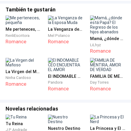
También te gustarán
Al llegar a la mansión, la empleada la guio hacia su
habitación.
Me perteneces, pequeña
La Venganza de la Esposa Muda
Aún llevaba su vestido de novia, el velo ahora
RenliEscritora
Mel Polanco
Mamá, ¿dónde está Papá? El Regreso de los hijos abanados
Romance
Romance
colgando torcido, era como un reflejo de su estado
LiLhyz
emocional.
Romance
Buscó a Terry en el frío y amplio espacio, pero él no
estaba. Se sintió abandonada, perdida en aquel lugar
La Virgen del Mafioso
El INDOMABLE CEO ENCUENTRA EL AMOR
FAMILIA DE MENTIRA, AMOR DE VERDAD
Ninha Cardoso
que ahora debía llamar "hogar".
Pandora
Day Torres
Romance
Romance
Romance
Cuando finalmente llegó a la habitación, se detuvo en
medio del lugar, él acababa de entrar ahí.
Novelas relacionadas
La figura imponente de Terry llenó el espacio.
Tu Reina
Nuestro Destino
La Princesa y El Nerd
J.P Andrade
Cerró la puerta detrás de él, quitándose el saco con