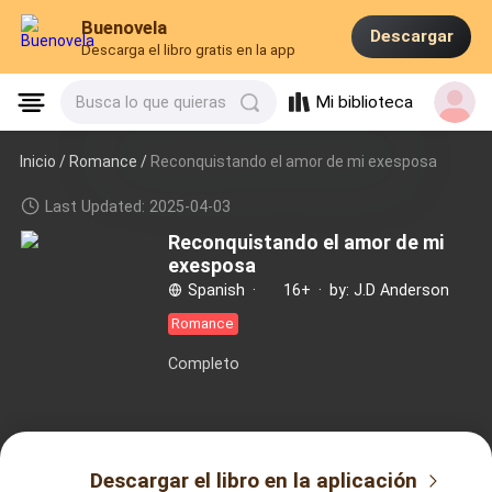
Buenovela
Descargar
Descarga el libro gratis en la app
Mi biblioteca
Busca lo que quieras
Inicio /
Romance
/
Reconquistando el amor de mi exesposa
Last Updated: 2025-04-03
Reconquistando el amor de mi
exesposa
Spanish
·
16+
·
by: J.D Anderson
Romance
Completo
Descargar el libro en la aplicación