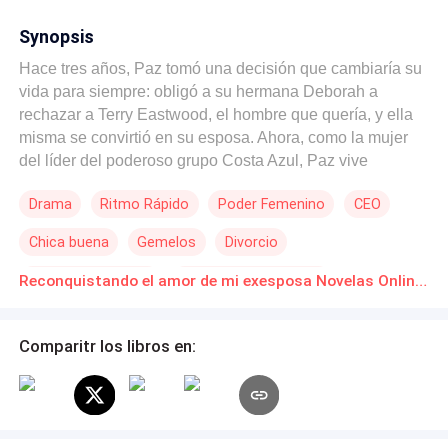
Synopsis
Hace tres años, Paz tomó una decisión que cambiaría su
vida para siempre: obligó a su hermana Deborah a
rechazar a Terry Eastwood, el hombre que quería, y ella
misma se convirtió en su esposa. Ahora, como la mujer
del líder del poderoso grupo Costa Azul, Paz vive
atrapada en un matrimonio marcado por el desprecio y el
Drama
Ritmo Rápido
Poder Femenino
CEO
odio de su esposo, quien nunca la ha perdonado por sus
acciones. La situación se vuelve insostenible cuando
Chica buena
Gemelos
Divorcio
Deborah, movida por el rencor, lanza una acusación
devastadora, asegurando que Paz intentó matarla.
Huida con un Bebé
Segunda Oportunidad
Reconquistando el amor de mi exesposa Novelas Online Descarga gratuita de PDF
Enfrentada a la ira implacable de Terry, Paz decide que
ya ha soportado suficiente y pide el divorcio. Pero él no
está dispuesto a liberarla, y en un acto de desesperación,
Comparitr los libros en:
Paz desaparece sin dejar rastro, dejando a Terry
consumido por la rabia y la frustración. Cinco años
después, el destino los reúne nuevamente. Ahora madre
de gemelos, Paz deberá enfrentarse no solo al odio de un