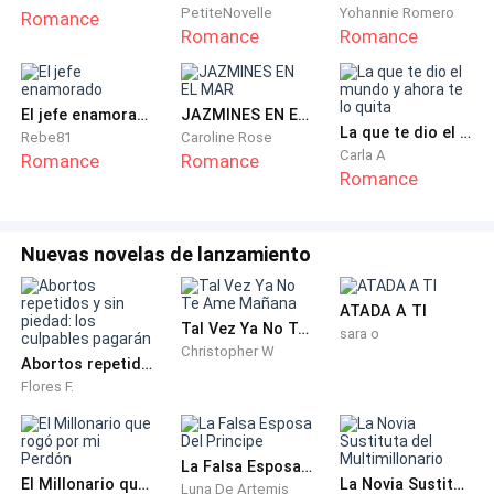
PetiteNovelle
Yohannie Romero
Romance
movimientos precisos, casi mecánicos,
Romance
Romance
desabrochando los botones de su camisa con calma
calculada.
El jefe enamorado
JAZMINES EN EL MAR
La que te dio el mundo y ahora te lo quita
Rebe81
Caroline Rose
—¿Qué haces aquí? —dijo con voz grave, su tono era
Carla A
Romance
Romance
un filo que la cortó por dentro.
Romance
Paz, de pie junto a la cama, tartamudeó, su voz
temblorosa.
Nuevas novelas de lanzamiento
—Yo… La empleada me dijo que...
ATADA A TI
Tal Vez Ya No Te Ame Mañana
sara o
Christopher W
—¡Cállate! —espetó él, interrumpiéndola, sus ojos
Abortos repetidos y sin piedad: los culpables pagarán
Flores F.
oscuros como un pozo sin fondo. Dio un paso hacia
ella, y Paz instintivamente retrocedió—. ¿Estás feliz
con lo que lograste? ¿Estás feliz de ser la sustituta
La Falsa Esposa Del Principe
de tu hermana?
El Millonario que rogó por mi Perdón
La Novia Sustituta del Multimillonario
Luna De Artemis