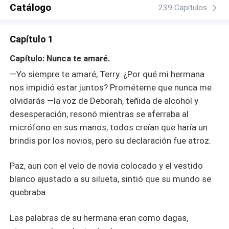
hombre peligroso y vengativo, sino también a los oscuros
Catálogo
239 Capítulos
secretos que aún los atan, mientras lucha por proteger
todo lo que ama de las sombras de su pasado.
Capítulo 1
Capítulo: Nunca te amaré.
—Yo siempre te amaré, Terry. ¿Por qué mi hermana
nos impidió estar juntos? Prométeme que nunca me
olvidarás —la voz de Deborah, teñida de alcohol y
desesperación, resonó mientras se aferraba al
micrófono en sus manos, todos creían que haría un
brindis por los novios, pero su declaración fue atroz.
Paz, aun con el velo de novia colocado y el vestido
blanco ajustado a su silueta, sintió que su mundo se
quebraba.
Las palabras de su hermana eran como dagas,