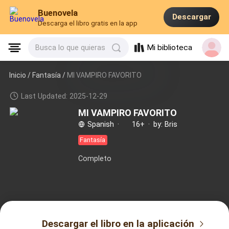
Buenovela
Descargar
Descarga el libro gratis en la app
Mi biblioteca
Busca lo que quieras
Inicio /
Fantasía
/
MI VAMPIRO FAVORITO
Last Updated: 2025-12-29
MI VAMPIRO FAVORITO
Spanish
·
16+
·
by: Bris
Fantasía
Completo
Descargar el libro en la aplicación