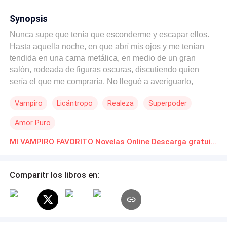
Synopsis
Nunca supe que tenía que esconderme y escapar ellos.
Hasta aquella noche, en que abrí mis ojos y me tenían
tendida en una cama metálica, en medio de un gran
salón, rodeada de figuras oscuras, discutiendo quien
sería el que me compraría. No llegué a averiguarlo,
porque fue cuando hizo acto de presencia; el hombre
Vampiro
Licántropo
Realeza
Superpoder
más bello que he visto en mi corta vida, de mirada
tenebrosa; que me sacó justo a tiempo, para luego
Amor Puro
abandonarme en medio de la nada. ¿Quién es él? Es
algo que me pregunto y el motivo por el que recorro el
MI VAMPIRO FAVORITO Novelas Online Descarga gratuita de PDF
mundo. ¿Mi objetivo? Sobrevivir y encontrarlo, hacer que
permanezca a mi lado. ¿Lo lograré? Difícil, pero no
Comparitr los libros en:
imposible. Una historia de amores y conflictos atrapante,
dónde el amor será puesto a mas de una prueba.