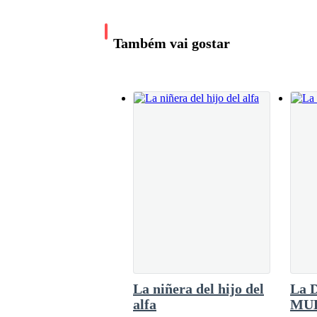
mi mejilla, —¡Esto es la guerra! Dije en son
—Mi princesa me dirijo a la cascada tengo que h
momentos con bolas de nieve, decidimos parar
fuerzas para seguir nuestro camino, ya que a
Também vai gostar
lugar donde dormir o hacer un lugar para pasar
ve que estos lugares son muy alejados ya se
cambia formas.
—Okey padre te esperare, muack un beso en mi 
La niñera del hijo del
La 
alfa
MU