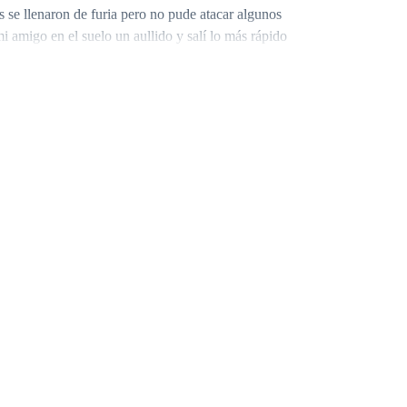
 se llenaron de furia pero no pude atacar algunos
i amigo en el suelo un aullido y salí lo más rápido
arados para lo peor, debemos dar aviso a todas
y quienes pueden darnos la espalda fácilmente.
os los humanos pero la verdad que ya mi padre
ados esta vez todos estaremos bien , ve y descansa
y mis dos bellos hijos, necesitaba hablar con