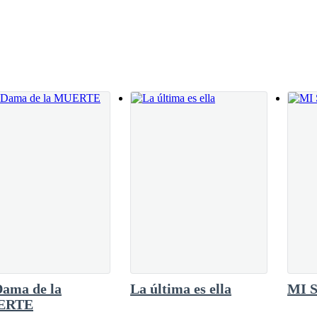
 de burla y empezamos a juguetear por unos
ablar de algo con tu tío Derek, prometo estar antes de que empiece la fi
 un rato para poder almorzar y recuperar
ntes que la noche caiga debemos de buscar un
 la noche, se que será algo difícil ya que se
a del mundo humano como de nosotros los
mejilla y se marcha .
Dama de la
La última es ella
MI 
ERTE