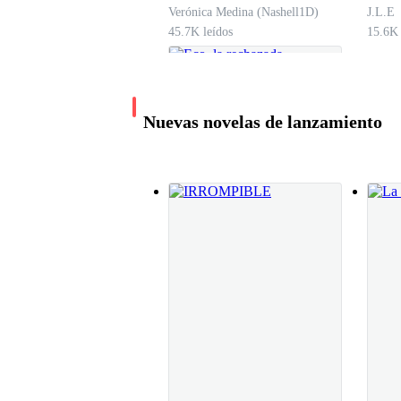
Sigo mi camino a las cascada mientras pienso en
Verónica Medina (Nashell1D)
J.L.E
venganza, llegando a la cascada mi hermano ya 
45.7K leídos
15.6K 
manada Bloody Moon Adrián decidió mudarse par
Nuevas novelas de lanzamiento
–¡Hey!
-Derek ven sentémonos tengo algo importante d
Eco, la rechazada
Maria Rayo
26.7K leídos