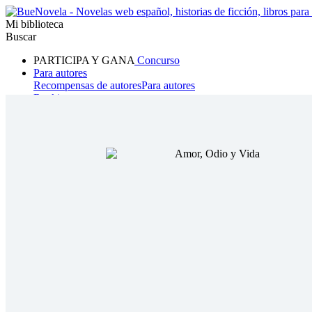
Mi biblioteca
Buscar
PARTICIPA Y GANA
Concurso
Para autores
Recompensas de autores
Para autores
Ranking
Navegar
Novelas
Cuentos Cortos
Todos
Romance
Hombre lobo
Mafia
Sistema
Fantasía
Urbano
LG