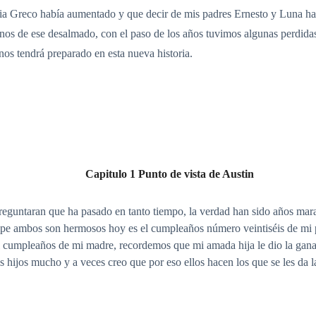
ilia Greco había aumentado y que decir de mis padres Ernesto y Luna h
nos de ese desalmado, con el paso de los años tuvimos algunas perdida
os tendrá preparado en esta nueva historia.
Capitulo 1 Punto de vista de Austin
reguntaran que ha pasado en tanto tiempo, la verdad han sido años mara
ipe ambos son hermosos hoy es el cumpleaños número veintiséis de mi p
el cumpleaños de mi madre, recordemos que mi amada hija le dio la gana
s hijos mucho y a veces creo que por eso ellos hacen los que se les da 