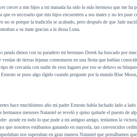
ver crecer a mis hijos a mi manada ha sido lo más hermoso que me ha
que es necesario que mis hijos encuentren a sus mates y no les pase 
ero no se porque la tradición se acabado, pero después de que Jade nac
ntraban a su mate gracias a la diosa Luna.
ko jamás dimos con su paradero mi hermano Derek ha buscado por much
 venían de tierras lejanas comentaron en una fiesta que habían conocid
 tipo de cercanía con nadie de esos lugares por eso se detuvo su búsqu
Ernesto se puso algo rígido cuando pregunte por la manda Blue Moon,
tes hace muchísimos año mi padre Ernesto había luchado lado a lado j
us hermanos menores Nataniel se reveló y quiso quitarle el puesto de a
dre ayude en todo lo que pude a mi antiguo amigo, teníamos la victori
 ya que nosotros estábamos ganando en mayoría, tan convencidos cedim
que quedaban nos superaban en gran manera Nataniel que pensábamos que