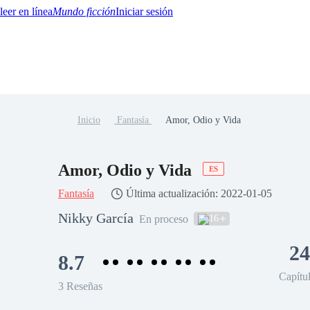
Mundo ficción
Iniciar sesión
Inicio
Fantasía
Amor, Odio y Vida
BTQ+
YA/TEEN
Paranormal
Misterio/Thriller
Oriental
Juegos
Historia
MM
Amor, Odio y Vida
ES
Fantasía
Última actualización: 2022-01-05
Nikky García
16
En proceso
24
8.7
Capítu
3 Reseñas