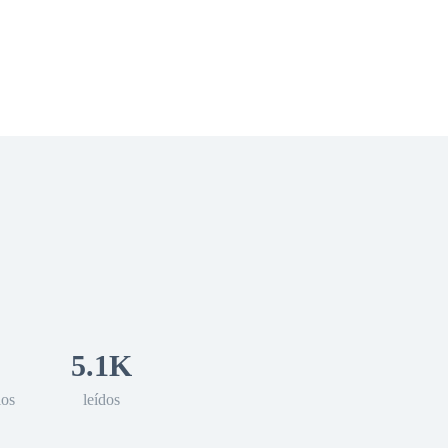
 Romance
Sci-Fi
Guerra
Otros
5.1K
los
leídos