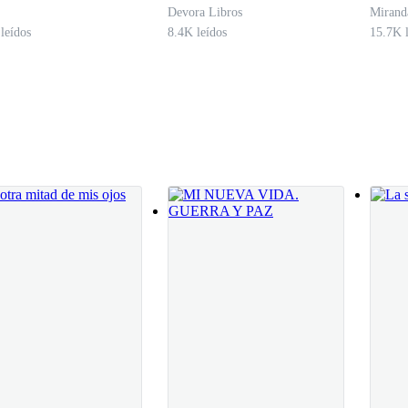
 lo feliz que han sido estos veintiséis años, que ahora se ve amenazada
Devora Libros
Mirand
estaba la verdad que estos años nos hemos hecho más unidos de lo norm
leídos
8.4K leídos
15.7K l
a que las chicas estén más unidas y ellos igual.
e que hablar.