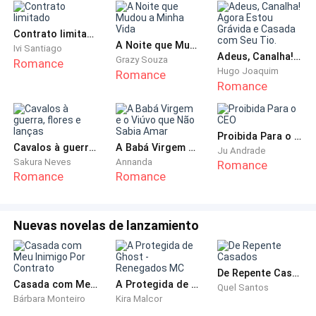
Hoje é sábado. Dia de psicóloga. Dia intenso.
Contrato limitado
A Noite que Mudou a Minha Vida
Ivi Santiago
Adeus, Canalha! Agora Estou Grávida e Casada com Seu Tio.
Grazy Souza
Romance
Vejo o visor do meu telefone e percebo que preciso
Hugo Joaquim
Romance
dar uma corrida e sair rapidamente. Estou atrasada, o
Romance
pesadelo me fez perder a hora.
Proibida Para o CEO
Tomo meu banho rapidamente, mas ajudando-me a
Cavalos à guerra, flores e lanças
A Babá Virgem e o Viúvo que Não Sabia Amar
Ju Andrade
relaxar, coloco um vestido simples e florido, algo que
Sakura Neves
Annanda
Romance
tente transparecer calma, coisa que não tenho
Romance
Romance
ultimamente e saio pedindo o uber para chegar o
quanto antes.
Nuevas novelas de lanzamiento
" Porque marco as consultas tão cedo " - resmungo
enquanto desço as escadas.
De Repente Casados
Casada com Meu Inimigo Por Contrato
A Protegida de Ghost - Renegados MC
Quel Santos
Bárbara Monteiro
Kira Malcor
Um motorista aceita minha corrida. Estranho. Um