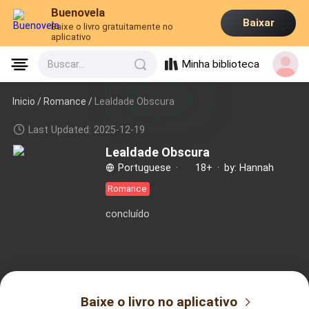
Buenovela
Baixar
Baixe o livro gratuitamente no
aplicativo
Minha biblioteca
Buscar...
Inicio /
Romance
/
Lealdade Obscura
Last Updated: 2025-12-19
Lealdade Obscura
Portuguese
·
18+
·
by: Hannah
Romance
concluído
Baixe o livro no aplicativo