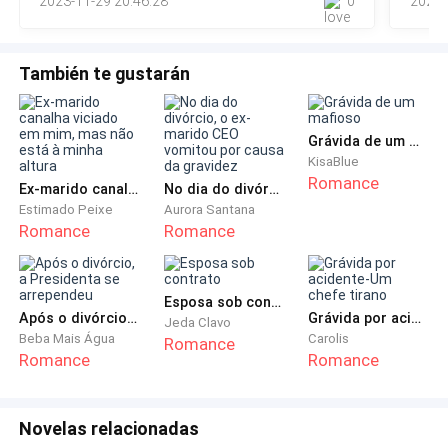
2023-11-29 20:46:28
0
2023-
necessário. Essa frase é exatamente do jeito dele. Direta.
fazer o que amanhã ? - pergunta
Cruel. Honesta. U
- Eu não to a fim de fazer nada. - digo nervosa
También te gustarán
- Mas é seu aniversário. Você precisa fazer alguma
coisa. - disse indignada
Grávida de um mafioso
KisaBlue
Romance
Ex-marido canalha viciado em mim, mas não está à minha altura
No dia do divórcio, o ex-marido CEO vomitou por causa da gravidez
- Eu vou pensar, prometo.
Estimado Peixe
Aurora Santana
Romance
Romance
- Você não disse que tinha algo importante de
manhã- disse ela rapidamente
Esposa sob contrato
Estou MUITO atrasada.
Após o divórcio, a Presidenta se arrependeu
Grávida por acidente-Um chefe tirano
Jeda Clavo
Beba Mais Água
Carolis
Romance
Romance
Romance
- Verdade. Tenho que ir. - digo nervosa
- Me avisa quando chegar lá. - disse Cassie
Novelas relacionadas
finalizando a ligação.