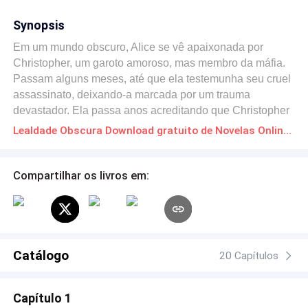
Synopsis
Em um mundo obscuro, Alice se vê apaixonada por
Christopher, um garoto amoroso, mas membro da máfia.
Passam alguns meses, até que ela testemunha seu cruel
assassinato, deixando-a marcada por um trauma
devastador. Ela passa anos acreditando que Christopher
está morto, mas ele emerge das sombras, consumido
Lealdade Obscura Download gratuito de Novelas Online em PDF
pela sua obsessão por ela, ele decide envolve-la em um
perigoso jogo de casamento forçado e máfia. Porém, ao
longo do tempo, Alice nota que : " Ele não é mais o
Compartilhar os livros em:
mesmo". Essa história está repleta de perguntas não
respondidas, mas só Alice será capaz de encontrá-las.
Catálogo
20 Capítulos
Capítulo 1