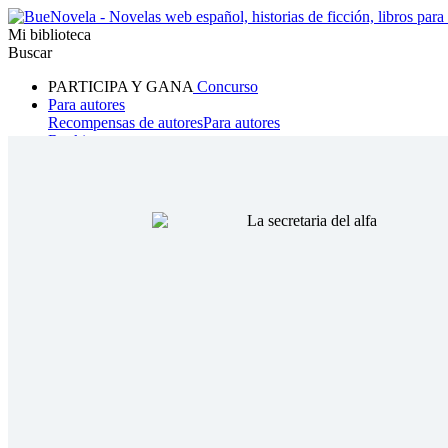
Mi biblioteca
Buscar
PARTICIPA Y GANA
Concurso
Para autores
Recompensas de autores
Para autores
Ranking
Navegar
Novelas
Cuentos Cortos
Todos
Romance
Hombre lobo
Mafia
Sistema
Fantasía
Urbano
LG