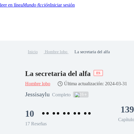
Mundo ficción
Iniciar sesión
Inicio
Hombre lobo
La secretaria del alfa
BTQ+
YA/TEEN
Paranormal
Misterio/Thriller
Oriental
Juegos
Historia
MM
La secretaria del alfa
ES
Hombre lobo
Última actualización: 2024-03-31
Jessisaylu
16
Completo
139
10
Capítul
17 Reseñas