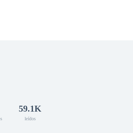
 Romance
Sci-Fi
Guerra
Otros
59.1K
os
leídos