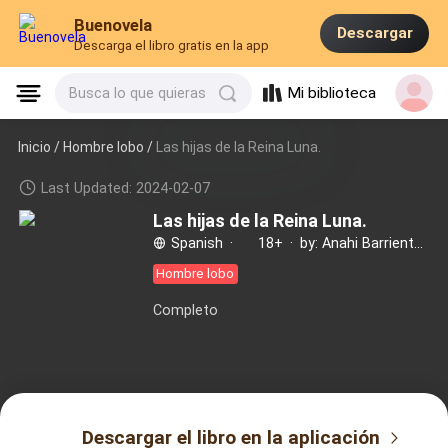
Buenovela
Descargar
Descarga el libro gratis en la app
Mi biblioteca
Busca lo que quieras
Inicio /
Hombre lobo
/
Las hijas de la Reina Luna.
Last Updated: 2024-02-07
Las hijas de la Reina Luna.
Spanish
·
18+
·
by: Anahi Barrientos
Hombre lobo
Completo
Descargar el libro en la aplicación