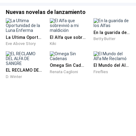
Nuevas novelas de lanzamiento
-Es una desagradecida, no debería haber gastado un
solo centavo en esta estúpida-
En la guarida de los Alfas
La Ultima Oportunidad de la Luna Enferma
El Alfa que sobrevivió a mi maldición
-Soy tu hermana menor es tu trabajo complacerme-
Betty Butter
Eve Above Story
Kiki
-Mi trabajo es meterte la cabeza en un puto
hormiguero y da gracias que no lo hice cuando eras
Omega Sin Cadenas
El Mundo del Alfa Me Reclamó
mas chica-
EL RECLAMO DEL ALFA DE SANGRE
Renata Caglioni
Fireflies
D. Winter
-Estúpida-
-Mocosa sin cerebro-
-Escritora asquerosa-
-Oh perdón señora "Me equivoque tres veces de