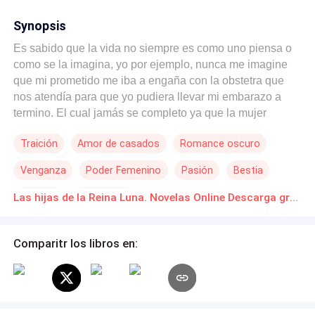
Synopsis
Es sabido que la vida no siempre es como uno piensa o
como se la imagina, yo por ejemplo, nunca me imagine
que mi prometido me iba a engaña con la obstetra que
nos atendía para que yo pudiera llevar mi embarazo a
termino. El cual jamás se completo ya que la mujer
resulto ser una loca de atar que me hizo tener cinco
Traición
Amor de casados
Romance oscuro
abortos para poder quedarse con ese hombre. Aunque en
términos generales eso fue lo mas leve que me ha
Venganza
Poder Femenino
Pasión
Bestia
pasado desde entonces. Quien diría que unas simples
vacaciones me revelarían el secreto mejor guardado de
Cazador
Licántropo
Las hijas de la Reina Luna. Novelas Online Descarga gratuita de PDF
mi familia y que me harían encontrar a las dos personas
mas importantes de mi vida.
Comparitr los libros en: