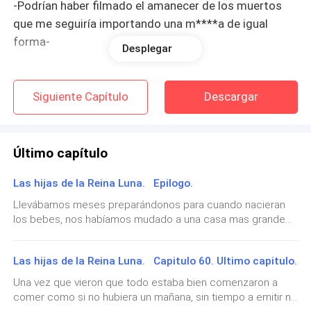
-Podrían haber filmado el amanecer de los muertos
que me seguiría importando una m****a de igual
forma-
Desplegar
-Bren...mírale el lado bueno-
Siguiente Capítulo
Descargar
-¿Que tiene de bueno?-
-¿Quizás encontremos lobos y vampiros?-
Último capítulo
-Un cerebro deberías encontrar, Agustina, y uno muy
Las hijas de la Reina Luna. Epilogo.
bueno. No voy a recuperarme nunca después de este
Llevábamos meses preparándonos para cuando nacieran
alquiler-
los bebes, nos habíamos mudado a una casa mas grande
ya que la que teníamos nos habia quedado demasiado
chiquita a raíz de todas las personas que vivíamos en
-Deja de quejarte-
Las hijas de la Reina Luna. Capitulo 60. Ultimo capitulo.
ella.Ale y Derek mandaron a construir una mega casa
completamente amueblada de principio a fin para todos
Una vez que vieron que todo estaba bien comenzaron a
-Claro porque vos pagaste el alquiler, ¿No?-
nosotros y por fin despues de varios meses nos mudamos
comer como si no hubiera un mañana, sin tiempo a emitir ni
a la nueva casa. Los niños estaban felices ya que cada uno