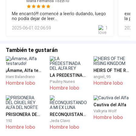
Maria Fernanda Tozzi10
mirándome en el espejo sin saber que carajos hacer."Es
hora, ve por la llave"-Bueno...supongo que eso me pasa por
-Tengo que seguir trabajando para recuperar esos
Me encantó!!! comencé a leerlo dudando, luego
exele
decir que no sabia que mierda hacer-Al salir del baño fui
no podía dejar de leer...
la pr
dos mil setecientos dólares que gaste en esta puta
directo a mi habitación de escritura improvisada para
tonte
casa-
2025-06-01 02:06:59
1
2025-
buscar la llave, la cual estaba
recomendada gr
nosot
sigue
-Ahí va de nuevo con echarnos en cara cuanto gasto-
También te gustarán
-No lo digo por eso, solo digo que deberías ser mas
agradecida conmigo y con mi trabajo, porque eso fue
¡Ámame, Alfa testarudo!
HEIRS OF THE RISING KINGDOM
lo que te trajo hasta acá-
LA PREDESTINADA DEL ALFA REY
Iriani Balandrano
angiel_95
Pauliny Nunes
Hombre lobo
Hombre lobo
Hombre lobo
-Bien, te lo agradezco hermana y a esos horribles
libros que escribes-
Cautiva del Alfa
Valkyria Wolf
-Esos horribles libros como dices te pagaron todo tu
PRISIONERA DEL CRUEL REY ALFA DEL NORTE
RECONQUISTANDO A MI EX LUNA
Hombre lobo
puto viaje de cumpleaños-
192
Jeda Clavo
Hombre lobo
Hombre lobo
-Paren las dos-