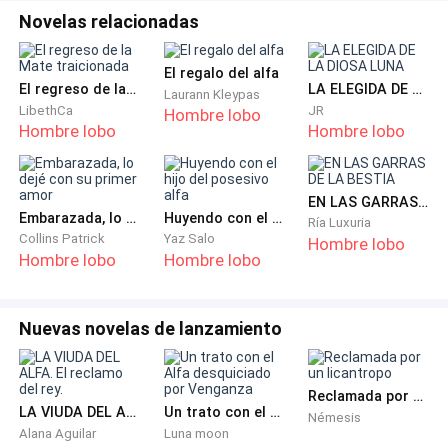
debes cuidarte.
Novelas relacionadas
- De verdad lo estoy? Con algo de melancolía en sus
El regalo del alfa
palabras y felicidad en sus ojos Ziara llevó las manos
El regreso de la Mate traicionada
LA ELEGIDA DE LA DIOSA LUNA
Laurann Kleypas
LibethCa
JR
Hombre lobo
a su vientre y un pequeño tirón eléctrico paso de su
Hombre lobo
Hombre lobo
vientre a sus dedos, y eso alejo toda duda de ella, Mi
bebé, te cuidaré con mi vida.
EN LAS GARRAS DE LA BESTIA
Luego de unas horas, Abigail le había dado a tomar a
Embarazada, lo dejé con su primer amor
Huyendo con el hijo del posesivo alfa
Ría Luxuria
Collins Patrick
Yaz Salo
Hombre lobo
Ziara unos remedios y un tazón de sopa al que la
Hombre lobo
Hombre lobo
joven y embarazada Vampira no pudo negarse, pudo
levantarse y caminar supo que había recuperado sus
fuerzas no por mucho tiempo eso dijo abigail y ya era
Nuevas novelas de lanzamiento
hora de irse.
Reclamada por un licantropo
-Princesa puedes quedarte a dormir aquí, pero solo
LA VIUDA DEL ALFA. El reclamo del rey.
Un trato con el Alfa desquiciado por Venganza
Némesis
por hoy.
Alana Aguilar
Luna moon