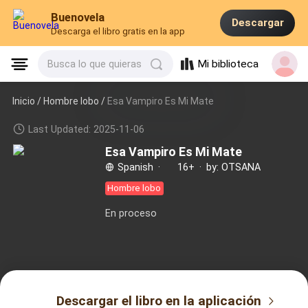
Buenovela
Descargar
Descarga el libro gratis en la app
Mi biblioteca
Busca lo que quieras
Inicio /
Hombre lobo
/
Esa Vampiro Es Mi Mate
Last Updated: 2025-11-06
Esa Vampiro Es Mi Mate
Spanish
·
16+
·
by: OTSANA
Hombre lobo
En proceso
Descargar el libro en la aplicación