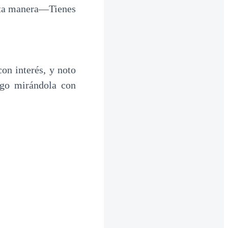
sta manera—Tienes
on interés, y noto
rgo mirándola con