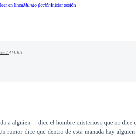
Mundo ficción
Iniciar sesión
hane /
AMIRA
BTQ+
YA/TEEN
Paranormal
Misterio/Thriller
Oriental
Juegos
Historia
MM
 a alguien —dice el hombre misterioso que no dice qu
Un rumor dice que dentro de esta manada hay alguien 