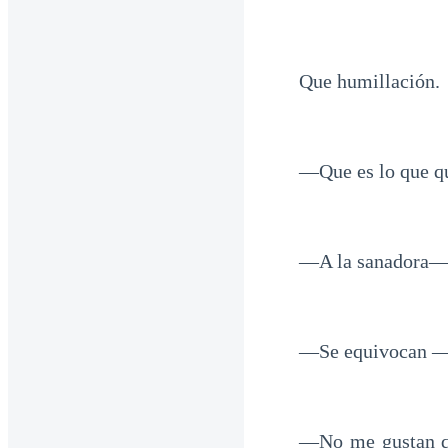
Que humillación.
—Que es lo que q
—A la sanadora—
—Se equivocan —
—No me gustan qu