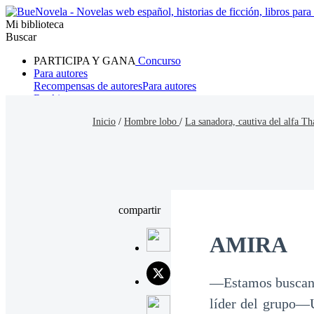
Mi biblioteca
Buscar
PARTICIPA Y GANA
Concurso
Para autores
Recompensas de autores
Para autores
Ranking
Navegar
Inicio
/
Hombre lobo
/
La sanadora, cautiva del alfa T
Novelas
Cuentos Cortos
Todos
Romance
Hombre lobo
Mafia
Sistema
Fantasía
Urbano
LG
compartir
AMIRA
—Estamos buscando
líder del grupo—