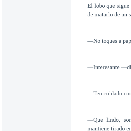
El lobo que sigue
de matarlo de un s
—No toques a pa
—Interesante —di
—Ten cuidado con
—Que lindo, son
mantiene tirado en