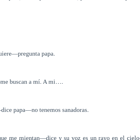
uiere—pregunta papa.
me buscan a mí. A mi….
dice papa—no tenemos sanadoras.
e me mientan—dice y su voz es un rayo en el ciel