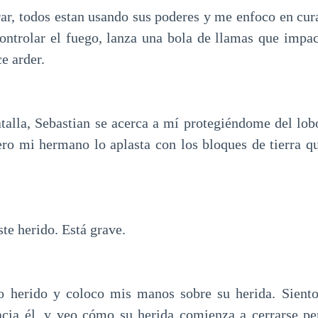
ar, todos estan usando sus poderes y me enfoco en cura
ontrolar el fuego, lanza una bola de llamas que impa
ce arder.
talla, Sebastian se acerca a mí protegiéndome del l
ero mi hermano lo aplasta con los bloques de tierra q
te herido. Está grave.
o herido y coloco mis manos sobre su herida. Siento
acia él, y veo cómo su herida comienza a cerrarse pe