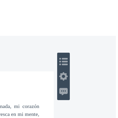
 Romance
Sci-Fi
Guerra
Otros
anada, mi corazón
resca en mi mente,