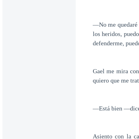
—No me quedaré a
los heridos, puedo
defenderme, puedo
Gael me mira con 
quiero que me tra
—Está bien —dice 
Asiento con la c