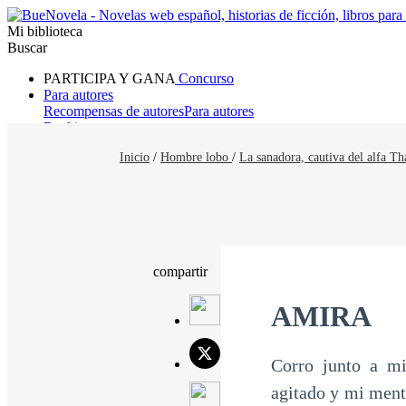
Mi biblioteca
Buscar
PARTICIPA Y GANA
Concurso
Para autores
Recompensas de autores
Para autores
Ranking
Navegar
Inicio
/
Hombre lobo
/
La sanadora, cautiva del alfa T
Novelas
Cuentos Cortos
Todos
Romance
Hombre lobo
Mafia
Sistema
Fantasía
Urbano
LG
compartir
AMIRA
Corro junto a mi
agitado y mi ment