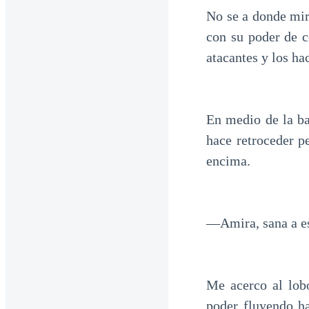
No se a donde mir
con su poder de c
atacantes y los ha
En medio de la ba
hace retroceder p
encima.
—Amira, sana a es
Me acerco al lob
poder fluyendo h