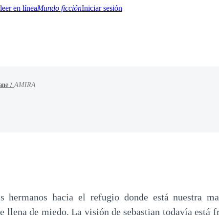
Mundo ficción
Iniciar sesión
hane /
AMIRA
BTQ+
YA/TEEN
Paranormal
Misterio/Thriller
Oriental
Juegos
Historia
MM
s hermanos hacia el refugio donde está nuestra m
e llena de miedo. La visión de sebastian todavía está f