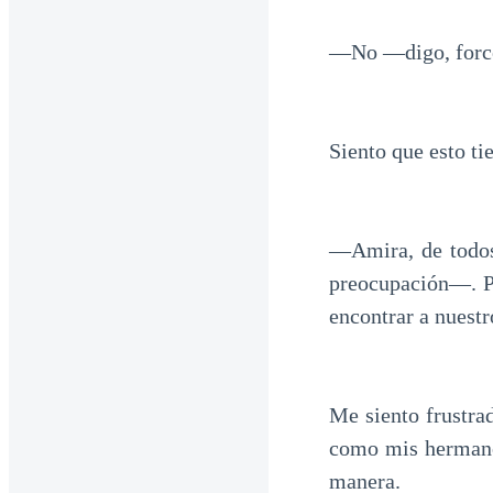
—No —digo, force
Siento que esto ti
—Amira, de todos
preocupación—. Po
encontrar a nuestr
Me siento frustra
como mis hermanos
manera.