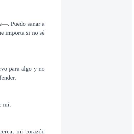
e—. Puedo sanar a
me importa si no sé
rvo para algo y no
fender.
e mí.
cerca, mi corazón