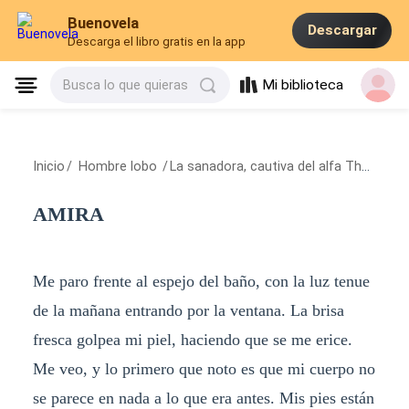
Buenovela
Descargar
Descarga el libro gratis en la app
Mi biblioteca
Busca lo que quieras
Inicio
/
Hombre lobo
/
La sanadora, cautiva del alfa Thane
/
A
AMIRA
Me paro frente al espejo del baño, con la luz tenue
de la mañana entrando por la ventana. La brisa
fresca golpea mi piel, haciendo que se me erice.
Me veo, y lo primero que noto es que mi cuerpo no
se parece en nada a lo que era antes. Mis pies están