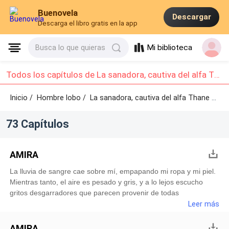
Buenovela
Descargar
Descarga el libro gratis en la app
Mi biblioteca
Busca lo que quieras
Todos los capítulos de La sanadora, cautiva del alfa Thane: Capítulo 1 - Capítulo 10
Inicio /
Hombre lobo
/
La sanadora, cautiva del alfa Thane /
Cap
73 Capítulos
AMIRA
La lluvia de sangre cae sobre mí, empapando mi ropa y mi piel.
Mientras tanto, el aire es pesado y gris, y a lo lejos escucho
gritos desgarradores que parecen provenir de todas
direcciones. Además, el olor a muerte y devastación es
Leer más
insoportable, lo que me hace sentir abrumada por la sensación
de horror que me rodea.Al mirar a mi alrededor, veo cuerpos sin
AMIRA