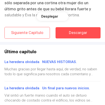
sólo separada por una cortina otra mujer dio un
último grito antes de que su bebé llorara fuerte y
saludable y Eva la miró por entre la cortina.
Desplegar
El esposo estaba con ella, se veía como un hombre
Siguiente Capítulo
Descargar
alto y millonario de traje fino hecho a medida. La
enfermera sostuvo a la bebé, Eva vio su brillante
cabello rubio.
Último capítulo
— Lo siento, con esta tormenta deberé llevarme a la
La heredera olvidada NUEVAS HISTORIAS.
bebé — dijo y salió con la otra bebé y la mujer la llamó,
pero no contestó.
Muchas gracias por llegar hasta aquí, de verdad, no saben
todo lo que significa para nosotros cada comentario y
reacción por parte de las maravillosas lectoras de esta app.
Cuando Eva salió al pasillo, se encontró con el doctor
Me han seguido en un camino muy largo. Como saben,
que la miró asustado.
La heredera olvidada Un final para nuevos inicios.
todas mis historias están conectadas, y esta no tendrá
exepción, a continuación seguirá la novela de Itsac, nuestro
Val sintió un fuerte mareo cuando el auto se detuvo
— Señora, debe descansar.
sexy y solitario mexicano. La protagonista de esta historia
chocando de costado contra el edificio, los vidrios se
será otro personaje secundario de mis anteriores historias,