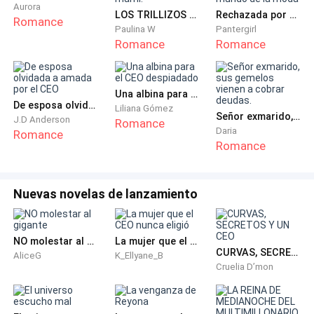
pudiera vivir, pero no pudo ver más que un trozo de
Aurora
LOS TRILLIZOS DEL MAGNATE: ¡mi niñera es mi mami!
Rechazada por mi prometido, conquisté el mundo de la moda
carne rubio y desagradable.
Romance
Paulina W
Pantergirl
Romance
Romance
La tomó con asco y la dejó en la incubadora que antes
era de su hija.
Una albina para el CEO despiadado
De esposa olvidada a amada por el CEO
Eva salió de la habitación con el corazón roto, pero
Liliana Gómez
Señor exmarido, sus gemelos vienen a cobrar deudas.
J.D Anderson
Romance
había salvado la vida de su hija.
Daria
Romance
Romance
Nuevas novelas de lanzamiento
NO molestar al gigante
La mujer que el CEO nunca eligió
CURVAS, SECRETOS Y UN CEO
AliceG
K_Ellyane_B
Cruelia D’mon