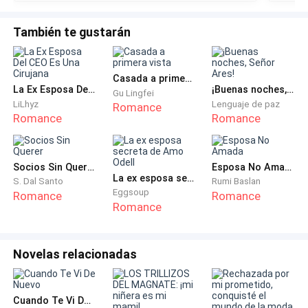
Solo había dos bebés, su hija y la hija de los
millonarios.
También te gustarán
Abrió la incubadora y la observó, su hija tenía la piel
Casada a primera vista
muy pálida y se veía enferma. No podía dejarla morir,
La Ex Esposa Del CEO Es Una Cirujana
¡Buenas noches, Señor Ares!
Gu Lingfei
no podía hacerlo.
LiLhyz
Lenguaje de paz
Romance
Romance
Romance
Le dio un último beso de despedida y la cargó hasta la
incubadora de la otra niña y con cuidado cambió el
Socios Sin Querer
Esposa No Amada
costoso trajecito de la niña millonaria y se lo puso a la
La ex esposa secreta de Amo Odell
S. Dal Santo
Rumi Baslan
suya, luego cambió las etiquetas con los nombres.
Eggsoup
Romance
Romance
Romance
— Lo siento — le dijo a su hija con lágrimas en los ojos
—. Lo siento, pero es la única forma, ellos podrán
Novelas relacionadas
pagar la cirugía y vivirás — luego miró a la otra bebé.
Tenía que criar a esa niña como suya para que su hija
Cuando Te Vi De Nuevo