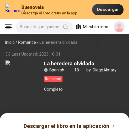
Buenovela
Descargar
Descarga el libro gratis en la app
Mi biblioteca
Busca lo que quieras
Inicio /
Romance
/
La heredera olvidada
Last Updated: 2023-10-31
La heredera olvidada
Spanish
·
18+
·
by: DiegoAlmary
Romance
Completo
Descargar el libro en la aplicación