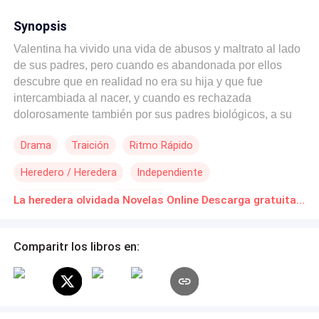
Synopsis
Valentina ha vivido una vida de abusos y maltrato al lado
de sus padres, pero cuando es abandonada por ellos
descubre que en realidad no era su hija y que fue
intercambiada al nacer, y cuando es rechazada
dolorosamente también por sus padres biológicos, a su
vida llega el misterioso Gael Belmonte que le ofrece la
Drama
Traición
Ritmo Rápido
venganza que tanto anhela su corazón. Su misión
principal: enamorar a Caleb, el prometido de la que
Heredero / Heredera
Independiente
ocupa su lugar en su prestigiosa familia biológica, los
Vadell. Cuando indudablemente los sentimientos
Poder Femenino
Venganza
La heredera olvidada Novelas Online Descarga gratuita de PDF
comienzan a aparecer, Valentina dudará de cada
Matrimonio por Contrato
decisión, ¿El gusto extraño y culposo por Caleb o la
fuerza erótica de Gael? Muchas preguntas, pero una
Comparitr los libros en:
duda asalta su cabeza: ¿Vale la pena perder todo por
vengarse o la satisfacción de ver pagar a los que le
hicieron daño valdrá el sacrificio de perder el amor? Solo
tiene una cosa muy clara, sabe quién es y tomará el lugar