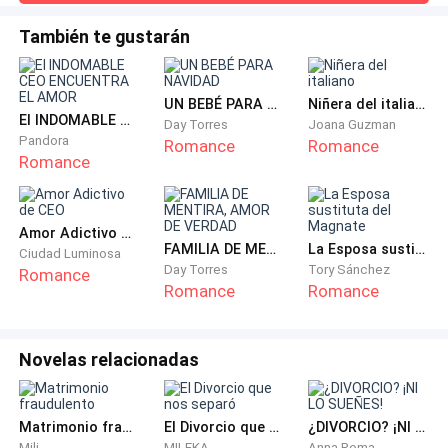
nosotras.Comenzaron
dio un paso al frente y le sujetó un collar de cuero más
grueso alrededor del cuello con dos pesadas argollas. —
También te gustarán
Los muslos de Elena se apretaron involuntariamente.
Esta noche te llevaremos más lejos —dijo, con voz ronca—.
Ya estaba mojada. Joder.
Queremos oírte suplicar como la pequeña mascota
desesperada en la que te estás convirtiendo para
UN BEBÉ PARA NAVIDAD
Niñera del italiano
nosotras.Comenzaron
Él deslizó un grueso contrato sobre la mesa. Ella lo
El INDOMABLE CEO ENCUENTRA EL AMOR
Day Torres
Joana Guzman
leyó despacio, con el pulso rugiendo en sus oídos. El
Pandora
Romance
Romance
Romance
lenguaje era explícito: inspección diaria de sus
agujeros, servicio oral obligatorio, control de
orgasmos, azotes, bondage, exposición pública si él lo
Amor Adictivo de CEO
decidía, creampies, folladas de garganta,
FAMILIA DE MENTIRA, AMOR DE VERDAD
La Esposa sustituta del Magnate
Ciudad Luminosa
entrenamiento anal… nada quedaba a la imaginación.
Day Torres
Tory Sánchez
Romance
Romance
Romance
Su mano tembló al tomar el bolígrafo.
Novelas relacionadas
Damien la observó firmar, luego tomó el documento y
lo apartó.
Matrimonio fraudulento
El Divorcio que nos separó
¿DIVORCIO? ¡NI LO SUEÑES!
—Buena chica. Ahora levántate y desnúdate.
Mili
MILEKA
Anna Roma