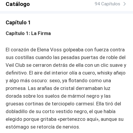
Catálogo
crecimiento personal, celos, obsesión y momentos que
94 Capítulos
permanecerán contigo mucho después de terminar la
última página. Cada relato ofrece emociones intensas,
Capítulo 1
una química poderosa y personajes cuyas historias te
mantendrán pasando páginas hasta altas horas de la
Capítulo 1: La Firma
noche. Una vez que empieces a leer, te resultará difícil
detenerte.
El corazón de Elena Voss golpeaba con fuerza contra
sus costillas cuando las pesadas puertas de roble del
Veil Club se cerraron detrás de ella con un clic suave y
definitivo. El aire del interior olía a cuero, whisky añejo
y algo más oscuro: sexo, ya flotando como una
promesa. Las arañas de cristal derramaban luz
dorada sobre los suelos de mármol negro y las
gruesas cortinas de terciopelo carmesí. Ella tiró del
dobladillo de su corto vestido negro, el que había
elegido porque gritaba «pertenezco aquí», aunque su
estómago se retorcía de nervios.