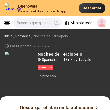
Buenovela
Descargar
Descarga el libro gratis en la app
Mi biblioteca
Busca lo que quieras
Inicio /
Romance
/
Noches de Terciopelo
Last Updated: 2026-07-23
Noches de Terciopelo
Spanish
·
18+
·
by: Ladyclo
Romance
En proceso
Descargar el libro en la aplicación