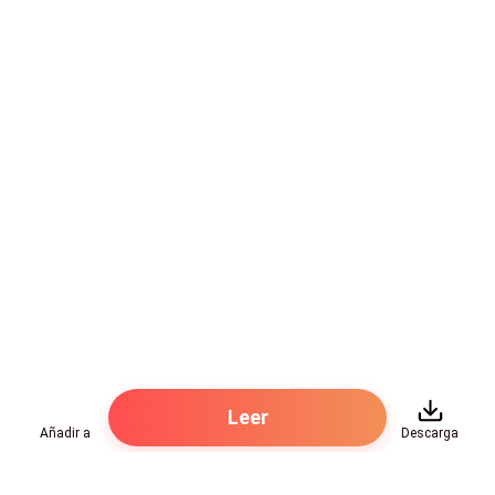
Completamente desnuda frente a un desconocido.
La mirada de Damien recorrió su cuerpo como manos
ásperas. Se acercó tanto que ella pudo oler su colonia
y el leve almizcle de un hombre que sabía
exactamente lo que quería. Una gran mano ahuecó su
pecho izquierdo, el pulgar rozando el pezón hasta
hacerla jadear. La otra mano bajó por su estómago,
sobre su monte liso y entre sus muslos.
—Abre las piernas.
Ella obedeció. Dos dedos gruesos separaron sus
labios resbaladizos, acariciando su hendidura
empapada.
Leer
Añadir a
Descarga
—Ya estás chorreando —gruñó—. Mira este coñito
codicioso. —Metió un dedo dentro de ella sin aviso,