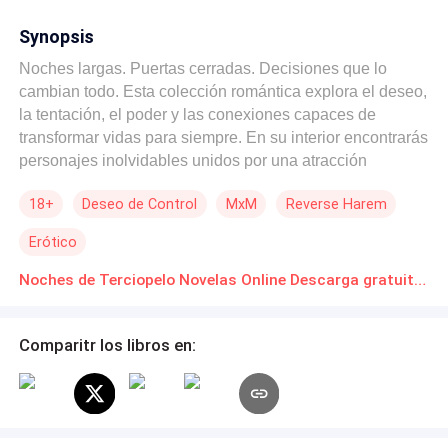
Synopsis
Noches largas. Puertas cerradas. Decisiones que lo
cambian todo. Esta colección romántica explora el deseo,
la tentación, el poder y las conexiones capaces de
transformar vidas para siempre. En su interior encontrarás
personajes inolvidables unidos por una atracción
irresistible, secretos peligrosos y emociones que ya no
18+
Deseo de Control
MxM
Reverse Harem
pueden ignorar. Desde entornos laborales llenos de
presión hasta amistades inesperadas, cada historia sigue
Erótico
a personas que se encuentran ante decisiones capaces
de cambiar su destino. Estas relaciones ponen a prueba
Noches de Terciopelo Novelas Online Descarga gratuita de PDF
los límites, desafían la lealtad y obligan a los personajes
a enfrentar lo que realmente desean. Algunos se ven
Comparitr los libros en:
atrapados en romances prohibidos. Otros descubren
sentimientos que nunca imaginaron experimentar. Todos
deben elegir entre el camino seguro y aquel que su
corazón se niega a abandonar. Prepárate para vivir
tensión emocional, relaciones complejas, deseos ocultos,