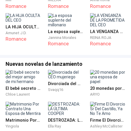
Romance
Romance
Romance
Elena contuvo la respiración.
LA HIJA OCULTA DEL CEO
—¿Aquí? ¿Ahora mismo?
La esposa suplente del millonario
LA VENGANZA DE LA PROMETIDA DEL CEO
Amunet J.D.
Jannina Morales
REINA ROJA
Romance
—Cada vez que me cuestiones, añado un castigo.
Romance
Romance
Desnúdate. Despacio.
Nuevas novelas de lanzamiento
El calor inundó su rostro, pero algo más caliente se
acumuló entre sus piernas. Se levantó sobre piernas
temblorosas y alcanzó la cremallera a su espalda. La
Divorciada del CEO mujeriego
tela susurró al caer por su cuerpo y formar un charco
El bebé secreto del mejor amigo de mi hermano
20 monedas por una esposa de papel
Svaqq16
Chloe Laurent
ARYO
a sus pies. No llevaba sujetador. Sus tetas llenas se
liberaron, los pezones ya duros y doloridos. Enganchó
los pulgares en el tanga de encaje negro y lo bajó,
saliendo de él y de sus tacones.
Matrimonio Por Contrato Una Esposa de Mentira
DESTROZADA: LA ÚLTIMA COOPER
Firme El Divorcio Sr Del Castillo, Ya No Te Amo
Yingiola
Ella Ray
Ashley McCallister