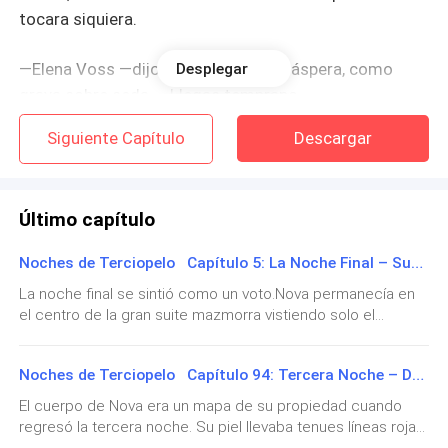
tocara siquiera.
—Elena Voss —dijo él con voz baja y áspera, como
Desplegar
grava sobre seda—. Llegas temprano.
Siguiente Capítulo
Descargar
Ella levantó la barbilla, intentando convocar la rebeldía
que la había llevado hasta allí.
Último capítulo
—No me gusta perder el tiempo.
Noches de Terciopelo Capítulo 5: La Noche Final – Sumisión Eterna
Una sombra de sonrisa rozó los labios de Damien.
La noche final se sintió como un voto.Nova permanecía en
Señaló el sillón de cuero frente a él.
el centro de la gran suite mazmorra vistiendo solo el
elegante collar de cuero que ahora se sentía como parte
—Siéntate.
de su alma. Su cuerpo era un hermoso mapa de su
Noches de Terciopelo Capítulo 94: Tercera Noche – Destrozada y Mimada
reclamo: marcas tenues, mordiscos de amor y el constante
Ella se sentó. El cuero frío besó la parte trasera de
y delicioso dolor entre sus piernas. Y, sin embargo, nunca se
El cuerpo de Nova era un mapa de su propiedad cuando
había sentido tan viva.Seraphina y Raven se le acercaron
sus muslos. Damien permaneció de pie un largo
regresó la tercera noche. Su piel llevaba tenues líneas rojas
juntas, ambas vestidas con arneses de cuero negro, con