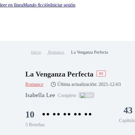
Mundo ficción
Iniciar sesión
Inicio
Romance
La Venganza Perfecta
BTQ+
YA/TEEN
Paranormal
Misterio/Thriller
Oriental
Juegos
Historia
MM
La Venganza Perfecta
ES
Romance
Última actualización: 2021-12-03
Isabella Lee
16
Completo
43
10
Capítul
5 Reseñas