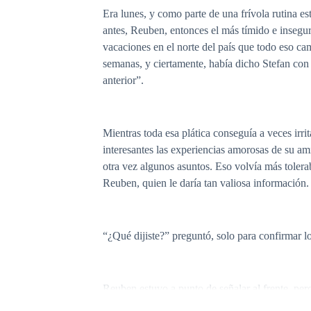
Era lunes, y como parte de una frívola rutina e
antes, Reuben, entonces el más tímido e inseguro
vacaciones en el norte del país que todo eso c
semanas, y ciertamente, había dicho Stefan con 
anterior”.
Mientras toda esa plática conseguía a veces irr
interesantes las experiencias amorosas de su a
otra vez algunos asuntos. Eso volvía más tolera
Reuben, quien le daría tan valiosa información.
“¿Qué dijiste?” preguntó, solo para confirmar 
Reuben estuvo a punto de señalar al frente, pe
hablara de Henrik, su primo, o cualquier tema r