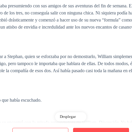
staba presumiendo con sus amigos de sus aventuras del fin de semana. E
 de los tres, no conseguía salir con ninguna chica. Ni siquiera podía ha
ambió drásticamente y comenzó a hacer uso de su nueva “formula” como s
un atisbo de envidia e incredulidad ante los nuevos encantos de casano
itar a Stephan, quien se esforzaba por no demostrarlo, William simpleme
migo, pero tampoco le importaba que hablara de ellas. De todos modos, é
ble la compañía de esos dos. Así había pasado casi toda la mañana en el
lo que había escuchado.
Desplegar
ro se encontró con la mirada reprendedora de William.
Discreción
. Ya h
elacionado a él, debía ser más cuidadoso. Por lo general, no hablaban d