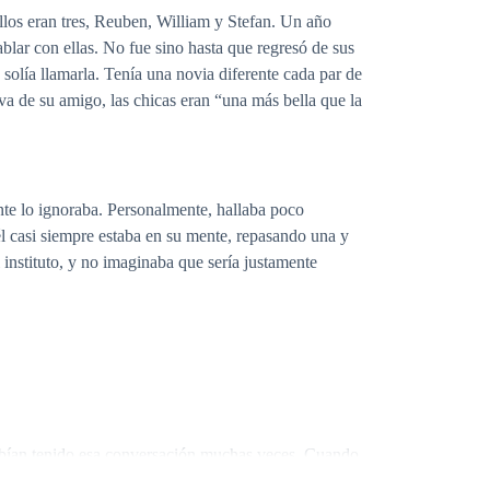
llos eran tres, Reuben, William y Stefan. Un año
blar con ellas. No fue sino hasta que regresó de sus
olía llamarla. Tenía una novia diferente cada par de
va de su amigo, las chicas eran “una más bella que la
nte lo ignoraba. Personalmente, hallaba poco
l casi siempre estaba en su mente, repasando una y
 instituto, y no imaginaba que sería justamente
abían tenido esa conversación muchas veces. Cuando
e él. Sabían lo que provocaba en William, pero en