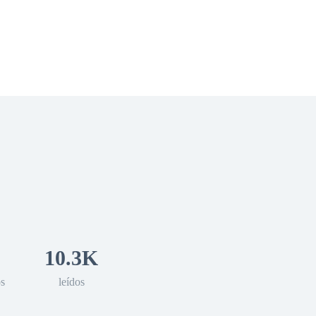
 Romance
Sci-Fi
Guerra
Otros
10.3K
os
leídos