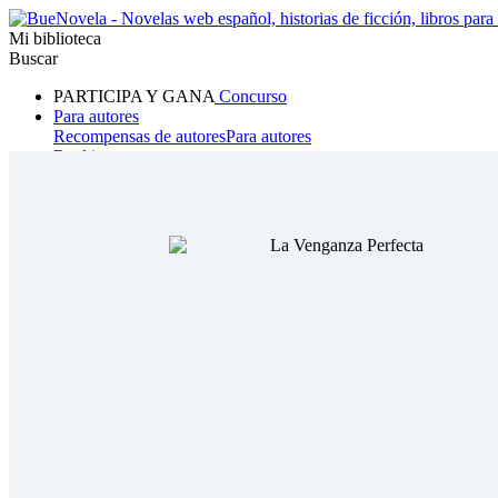
Mi biblioteca
Buscar
PARTICIPA Y GANA
Concurso
Para autores
Recompensas de autores
Para autores
Ranking
Navegar
Novelas
Cuentos Cortos
Todos
Romance
Hombre lobo
Mafia
Sistema
Fantasía
Urbano
LG