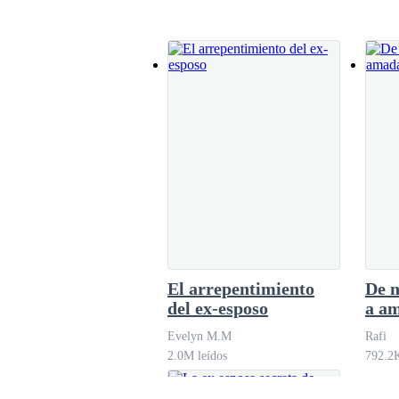
El trabajo consistiría en elaborar una serie de
causado bastantes dolores de cabeza. Prácticame
Atina Pier.
Podría pasar más tiempo con ella. La chica más i
conoció, él acaba de llegar y estaba buscando su
modo a llamar la atención lo menos posible. Habí
clase entonces, él había dicho que prefería hacer
El arrepentimiento
De 
del ex-esposo
a a
Evelyn M.M
Rafi
Sala 37 A.
2.0M leídos
792.2K