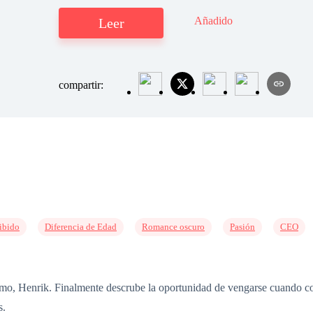
Añadido
Leer
compartir:
ibido
Diferencia de Edad
Romance oscuro
Pasión
CEO
imo, Henrik. Finalmente descrube la oportunidad de vengarse cuando co
s.