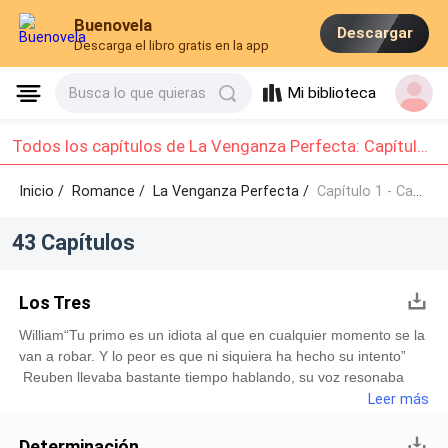
Buenovela
Descargar
Descarga el libro gratis en la app
Mi biblioteca
Busca lo que quieras
Todos los capítulos de La Venganza Perfecta: Capítulo 1 - Capítulo 10
Inicio /
Romance
/
La Venganza Perfecta /
Capítulo 1 - Capítulo 10
43 Capítulos
Los Tres
William“Tu primo es un idiota al que en cualquier momento se la
van a robar. Y lo peor es que ni siquiera ha hecho su intento”
Reuben llevaba bastante tiempo hablando, su voz resonaba
lejana, el habitual ruido de fondo de cada mañana, un murmullo
Leer más
repleto de lo que William consideraba eran tonterías, hasta que
esa frase captó su atención en medio de toda la palabrería.Era
Determinación