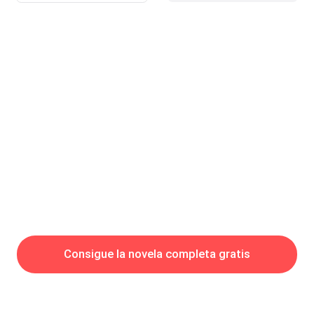
se volvió hacia mí a felicitarme.“Y felicidades, ya supe del
noviazgo. Mi amigo es afortunado”Lo dijo tan alto que todos mis
compañeros lo escucharon, y sus voces sorprendidas inundaron
el salón en cuestión de segundos. Todos me estaban mirando,
mientras yo ardía en vergüenza.Era una granada que tarde o
temprano explotaría, p
Consigue la novela completa gratis