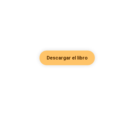
Descargar el libro
Hot Genres
Romance
Recursos
Hombre lobo
Palabras clave
Redes Sociales